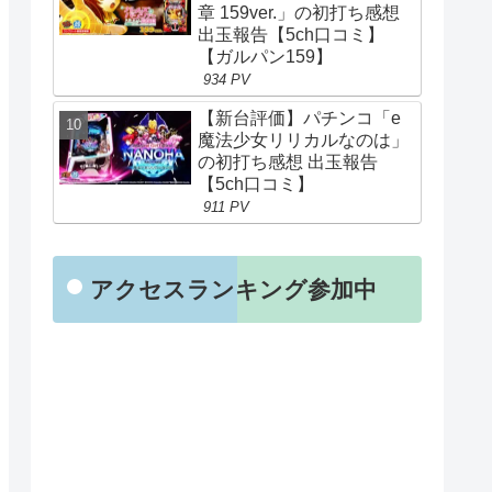
章 159ver.」の初打ち感想
出玉報告【5ch口コミ】
【ガルパン159】
934 PV
【新台評価】パチンコ「e
魔法少女リリカルなのは」
の初打ち感想 出玉報告
【5ch口コミ】
911 PV
アクセスランキング参加中