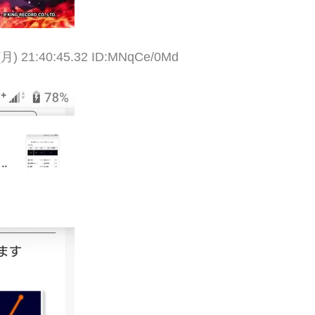
(月) 21:40:45.32 ID:MNqCe/0Md