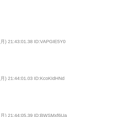
(月) 21:43:01.38 ID:VAPGIE5Y0
(月) 21:44:01.03 ID:KcoKIdHNd
(月) 21:44:05.39 ID:BWSMxf6Ua