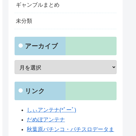
ギャンブルまとめ
未分類
アーカイブ
リンク
しぃアンテナ(*ﾟーﾟ)
だめぽアンテナ
秋葉原パチンコ・パチスロデータま