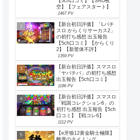
【5ch口コミ】【SAO夜
空】【フェアスタート】
1467 PV
【新台初日評価】「Lパチ
スロ からくりサーカス2」
の初打ち感想 出玉報告
【5ch口コミ】【からくり
2】【新筐体不評】
1359 PV
【新台初日評価】スマスロ
「ヤバチバ」の初打ち感想
出玉報告【5ch口コミ】
1186 PV
【新台初日評価】スマスロ
「戦国コレクション6」の
初打ち感想 出玉報告【5ch
口コミ】【戦コレ6】
1112 PV
【e牙狼12黄金騎士極限】
離席のタイミング