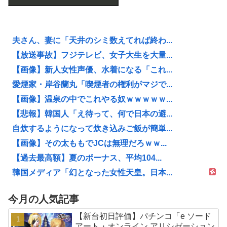
夫さん、妻に「天井のシミ数えてれば終わ...
【放送事故】フジテレビ、女子大生を大量...
【画像】新人女性声優、水着になる「これ...
愛煙家・岸谷蘭丸「喫煙者の権利がマジで...
【画像】温泉の中でこれやる奴ｗｗｗｗｗ...
【悲報】韓国人「え待って、何で日本の避...
自炊するようになって炊き込みご飯が簡単...
【画像】その太ももでJCは無理だろｗｗ...
【過去最高額】夏のボーナス、平均104...
韓国メディア「幻となった女性天皇。日本...
今月の人気記事
【新台初日評価】パチンコ「e ソード
アート・オンライン アリシゼーション