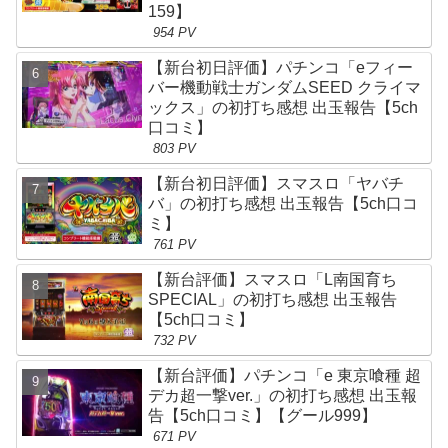
159】
954 PV
【新台初日評価】パチンコ「eフィー
バー機動戦士ガンダムSEED クライマ
ックス」の初打ち感想 出玉報告【5ch
口コミ】
803 PV
【新台初日評価】スマスロ「ヤバチ
バ」の初打ち感想 出玉報告【5ch口コ
ミ】
761 PV
【新台評価】スマスロ「L南国育ち
SPECIAL」の初打ち感想 出玉報告
【5ch口コミ】
732 PV
【新台評価】パチンコ「e 東京喰種 超
デカ超一撃ver.」の初打ち感想 出玉報
告【5ch口コミ】【グール999】
671 PV