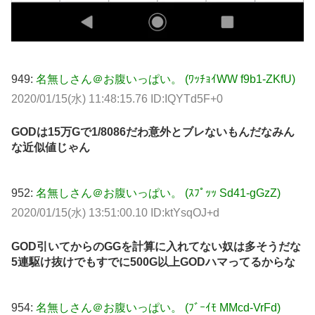
949:
名無しさん＠お腹いっぱい。 (ﾜｯﾁｮｲWW f9b1-ZKfU)
2020/01/15(水) 11:48:15.76 ID:IQYTd5F+0
GODは15万Gで1/8086だわ意外とブレないもんだなみん
な近似値じゃん
952:
名無しさん＠お腹いっぱい。 (ｽﾌﾟｯｯ Sd41-gGzZ)
2020/01/15(水) 13:51:00.10 ID:ktYsqOJ+d
GOD引いてからのGGを計算に入れてない奴は多そうだな
5連駆け抜けでもすでに500G以上GODハマってるからな
954:
名無しさん＠お腹いっぱい。 (ﾌﾞｰｲﾓ MMcd-VrFd)