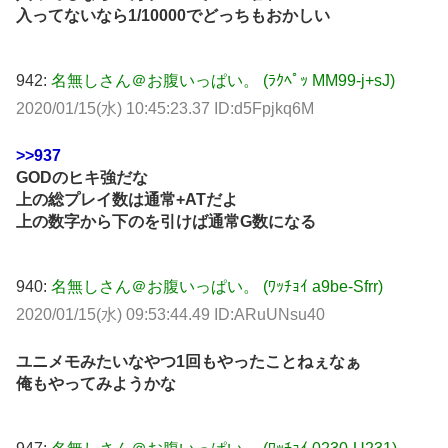
入ってないなら1/10000でどっちもおかしい
942:
名無しさん＠お腹いっぱい。 (ﾗｸﾍﾟｯ MM99-j+sJ)
2020/01/15(水) 10:45:23.37 ID:d5Fpjkq6M
>>937
GODのヒキ強だな
上の総プレイ数は通常+ATだよ
上の数字から下のを引けば通常G数になる
940:
名無しさん＠お腹いっぱい。 (ﾜｯﾁｮｲ a9be-Sfrr)
2020/01/15(水) 09:53:44.49 ID:ARuUNsu40
ユニメモみたいなやつ1回もやったことねぇなぁ
俺もやってみようかな