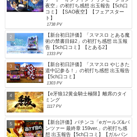
夜空」の初打ち感想 出玉報告【5ch口
コミ】【SAO夜空】【フェアスター
ト】
1738 PV
【新台初日評価】「スマスロ とある魔
術の禁書目録2」の初打ち感想 出玉報
告【5ch口コミ】【とある2】
1333 PV
【新台初日評価】「スマスロ やじきた
道中記参る！」の初打ち感想 出玉報告
【5ch口コミ】
1303 PV
【e牙狼12黄金騎士極限】離席のタイ
ミング
1117 PV
【新台評価】パチンコ「eガールズ&パ
ンツァー 最終章 159ver.」の初打ち感
想 出玉報告【5ch口コミ】【ガルパン