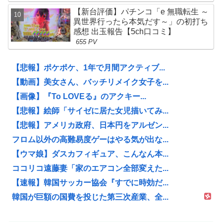
【新台評価】パチンコ「e 無職転生 ～
異世界行ったら本気だす～」の初打ち
感想 出玉報告【5ch口コミ】
655 PV
【悲報】ポケポケ、1年で月間アクティブ...
【動画】美女さん、バッチリメイク女子を...
【画像】『To LOVEる』のアクキー...
【悲報】絵師「サイゼに居た女児描いてみ...
【悲報】アメリカ政府、日本円をアルゼン...
フロム以外の高難易度ゲーはやる気が出な...
【ウマ娘】ダスカフィギュア、こんなん本...
ココリコ遠藤妻「家のエアコン全部変えた...
【速報】韓国サッカー協会『すでに時効だ...
韓国が巨額の国費を投じた第三次産業、全...