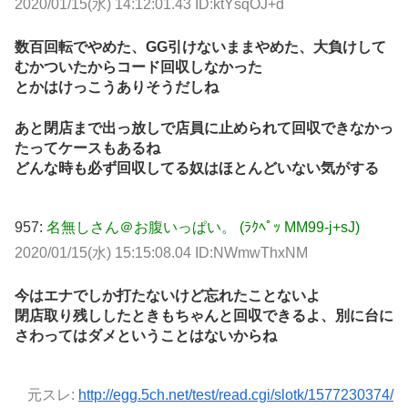
2020/01/15(水) 14:12:01.43 ID:ktYsqOJ+d
数百回転でやめた、GG引けないままやめた、大負けして
むかついたからコード回収しなかった
とかはけっこうありそうだしね
あと閉店まで出っ放しで店員に止められて回収できなかっ
たってケースもあるね
どんな時も必ず回収してる奴はほとんどいない気がする
957:
名無しさん＠お腹いっぱい。 (ﾗｸﾍﾟｯ MM99-j+sJ)
2020/01/15(水) 15:15:08.04 ID:NWmwThxNM
今はエナでしか打たないけど忘れたことないよ
閉店取り残ししたときもちゃんと回収できるよ、別に台に
さわってはダメということはないからね
元スレ:
http://egg.5ch.net/test/read.cgi/slotk/1577230374/