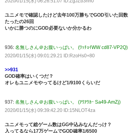
2020/01/15(水) 06:26:51.07 ID:ZgJZb3hh0
ユニメモで確認したけど去年100万勝ちでGOD引いた回数
たったの26回
いかに勝つのにGOD必要ないか分かるわ
936:
名無しさん＠お腹いっぱい。 (ﾜｯﾁｮｲWW cd87-VP2Q)
2020/01/15(水) 09:01:29.21 ID:RzoHs0+80
>>931
GOD確率はいくつだ？
オレもユニメモやってるけど1/9100くらいだ
937:
名無しさん＠お腹いっぱい。 (ｱｳｱｳｶｰ Sa49-AmZj)
2020/01/15(水) 09:39:42.20 ID:15NLOT4za
ユニメモって総ゲーム数はGG中込みなんだっけ？
入ってるなら17万ゲームでGOD確率1/6500