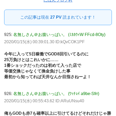
にほんブログ村
この記事は現在
27 PV
読まれています！
925:
名無しさん＠お腹いっぱい。 (ﾐｶｶｳｨW FFcd-8Oty)
2020/01/15(水) 00:39:01.30 ID:kQvCOK1PF
今年に入って5日稼働でGOD8回引いてるのに
25万負けとはこれいかに……
1番ショックだったのは初めて入った店で
等価交換じゃなくて換金負けした事
最初から知ってれば天井なんか目指さねーよ！
926:
名無しさん＠お腹いっぱい。 (ﾜｯﾁｮｲ a9be-Sfrr)
2020/01/15(水) 00:55:43.62 ID:ARuUNsu40
俺もGODも赤7も確率以上に引けてるけどそれだけじゃ勝