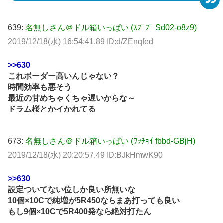
639:
名無しさん＠ドル箱いっぱい (ｽﾌﾟﾌﾟ Sd02-o8z9)
2019/12/18(水) 16:54:41.89 ID:d/ZEnqfed
>>630
これボーダー高いんじゃない？
時間効率も悪そう
最近の甘めちゃくちゃ遅いからな～
ドラム桜とかイかれてる
673:
名無しさん＠ドル箱いっぱい (ﾜｯﾁｮｲ fbbd-GBjH)
2019/12/18(水) 20:20:57.49 ID:BJkHmwK90
>>630
設定ついてない位しか良い所無いな
10個×10Cで純増が5R450ならまあ打っても良い
もし9個×10Cで5R400発なら絶対打たん