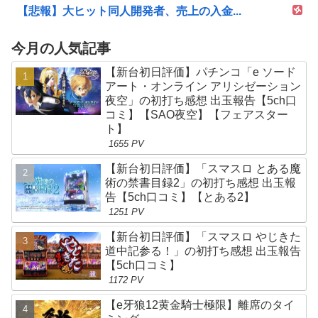
【悲報】大ヒット同人開発者、売上の入金...
今月の人気記事
【新台初日評価】パチンコ「e ソード
アート・オンライン アリシゼーション
夜空」の初打ち感想 出玉報告【5ch口
コミ】【SAO夜空】【フェアスター
ト】
1655 PV
【新台初日評価】「スマスロ とある魔
術の禁書目録2」の初打ち感想 出玉報
告【5ch口コミ】【とある2】
1251 PV
【新台初日評価】「スマスロ やじきた
道中記参る！」の初打ち感想 出玉報告
【5ch口コミ】
1172 PV
【e牙狼12黄金騎士極限】離席のタイ