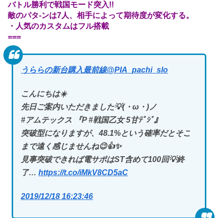
バトル勝利で戦国モード突入!!
敵のパタ-ンは7人、相手によって期待度が変化する。
・人気のカスタムはフル搭載
===
うららの新台購入最前線
@PIA_pachi_slo
こんにちは☀️
先日ご案内いただきました💡(・ω・)ノ
#アムテックス 『P #戦国乙女 5甘ﾃﾞｼﾞ』
突破型になりますが、48.1%という確率だとそこ
まで遠く感じませんね😉👍✨
見事突破できれば電サポはST含めて100回💡終
了…
https://t.co/iMkV8CD5aC
2019/12/18 16:23:46