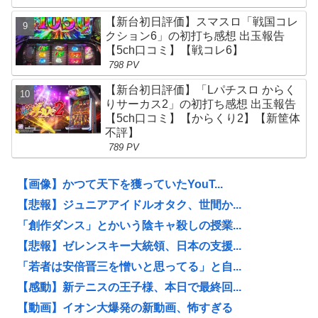
【新台初日評価】スマスロ「戦国コレ
クション6」の初打ち感想 出玉報告
【5ch口コミ】【戦コレ6】
798 PV
【新台初日評価】「Lパチスロ からく
りサーカス2」の初打ち感想 出玉報告
【5ch口コミ】【からくり2】【新筐体
不評】
789 PV
【画像】かつて天下を獲っていたYouT...
【悲報】ジュニアアイドルオタク、世間か...
「創作ダンス」とかいう陰キャ殺しの授業...
【悲報】ゼレンスキー大統領、日本の支援...
「若者は安倍晋三を憎いと思ってる」と自...
【感動】新テニスの王子様、本日で最終回...
【動画】イオン大爆発の新動画、怖すぎる