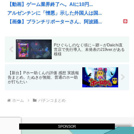
【動画】ゲーム業界終了へ。AIに10円...
アルゼンチンに「憎悪」示した外国人は国...
【画像】ブランチリポーターさん、阿波踊...
Pひぐらしのなく頃に～廻～がDaiichi直
営店で先行導入、未発表の219ver.がある
模様
【新台】Pホー助くんの評価 感想 実践報
告まとめ。たぬきが無能、普通のホー助
が打ちたい
ホーム
パチンコまとめ
SPONSOR