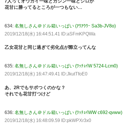
7人ってオウガイ一味とカシン一味とシロか
花甘に勝ってるところが一つもない…
634:
名無しさん＠ドル箱いっぱい (ｱｳｱｳｳｰ Sa3b-JV8o)
2019/12/18(水) 16:44:51.41 ID:aSFmKPQWa
乙女花甘と同じ過ぎて劣化点が際立ってんな
635:
名無しさん＠ドル箱いっぱい (ﾜｯﾁｮｲW 5724-Lcm0)
2019/12/18(水) 16:47:49.41 ID:JkutTfoE0
あ、2Rでもサポつくのかな？
それでも花甘打つけど
636:
名無しさん＠ドル箱いっぱい (ﾜｯﾁｮｲWW c692-qvww)
2019/12/18(水) 16:48:09.59 ID:pkWPXr3x0