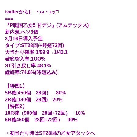
twitterから( ・ω・)っ□
===
『P戦国乙女5 甘デジ』(アムテックス)
新内規.へソ3個
3月16日導入予定
タイプ:ST28回(+時短72回)
大当たり確率:1/99.9→1/43.1
確変突入率:1OO%
ST引さ戻し率:48.1%
継続率:74.8%(時短込み)
【特図1】
5R確(450個 28回） 80%
2R確(180個 28回) 20%
【特図2】
10R確（900個 28回+72回） 10%
5R確450個 28回+72回） 90%
・初当たり時はST28回の乙女アタックへ