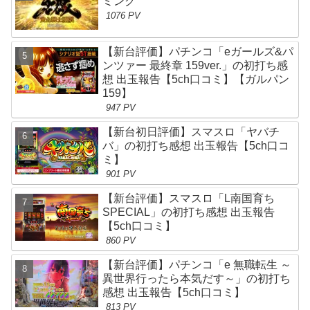
ミング
1076 PV
【新台評価】パチンコ「eガールズ&パ
ンツァー 最終章 159ver.」の初打ち感
想 出玉報告【5ch口コミ】【ガルパン
159】
947 PV
【新台初日評価】スマスロ「ヤバチ
バ」の初打ち感想 出玉報告【5ch口コ
ミ】
901 PV
【新台評価】スマスロ「L南国育ち
SPECIAL」の初打ち感想 出玉報告
【5ch口コミ】
860 PV
【新台評価】パチンコ「e 無職転生 ～
異世界行ったら本気だす～」の初打ち
感想 出玉報告【5ch口コミ】
813 PV