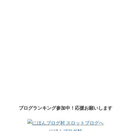
ブログランキング参加中！応援お願いします