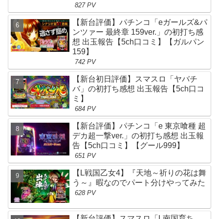
827 PV
【新台評価】パチンコ「eガールズ&パ
ンツァー 最終章 159ver.」の初打ち感
想 出玉報告【5ch口コミ】【ガルパン
159】
742 PV
【新台初日評価】スマスロ「ヤバチ
バ」の初打ち感想 出玉報告【5ch口コ
ミ】
684 PV
【新台評価】パチンコ「e 東京喰種 超
デカ超一撃ver.」の初打ち感想 出玉報
告【5ch口コミ】【グール999】
651 PV
【L戦国乙女4】『天地～祈りの花は舞
う～』暇なのでパート分けやってみた
628 PV
【新台評価】スマスロ「L南国育ち