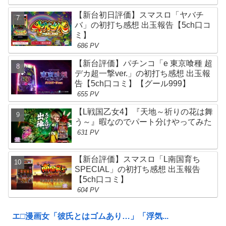
【新台初日評価】スマスロ「ヤバチ
バ」の初打ち感想 出玉報告【5ch口コ
ミ】
686 PV
【新台評価】パチンコ「e 東京喰種 超
デカ超一撃ver.」の初打ち感想 出玉報
告【5ch口コミ】【グール999】
655 PV
【L戦国乙女4】『天地～祈りの花は舞
う～』暇なのでパート分けやってみた
631 PV
【新台評価】スマスロ「L南国育ち
SPECIAL」の初打ち感想 出玉報告
【5ch口コミ】
604 PV
エ□漫画女「彼氏とはゴムあり…」「浮気...