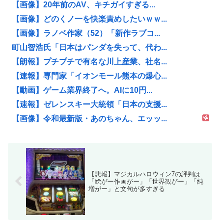
【画像】20年前のAV、キチガイすぎる...
【画像】どのくノ一を快楽責めしたいｗｗ...
【画像】ラノベ作家（52）「新作ラブコ...
町山智浩氏「日本はパンダを失って、代わ...
【朗報】プチプチで有名な川上産業、社名...
【速報】専門家「イオンモール熊本の爆心...
【動画】ゲーム業界終了へ。AIに10円...
【速報】ゼレンスキー大統領「日本の支援...
【画像】令和最新版・あのちゃん、エッッ...
【悲報】マジカルハロウィン7の評判は
「絵がー作画がー」「世界観がー」「純
増がー」と文句が多すぎる