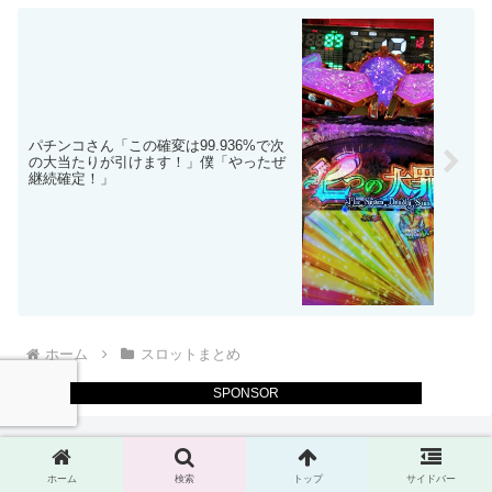
パチンコさん「この確変は99.936%で次
の大当たりが引けます！」僕「やったぜ
継続確定！」
ホーム
スロットまとめ
SPONSOR
ホーム
検索
トップ
サイドバー