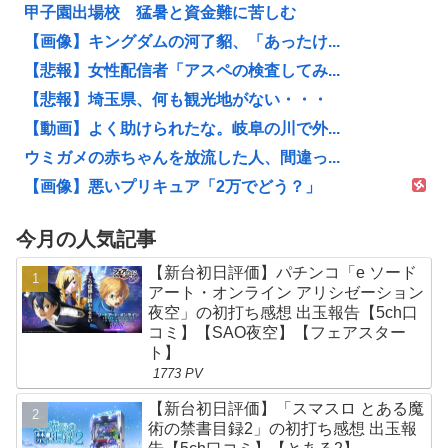
甲子園出場校 猛暑と資金難に苦しむ
【画像】キングダムの河了貂、「あったけ...
【悲報】女性配信者「アスペの検査してみ...
【悲報】埼玉県、何も観光地がない・・・
【動画】よく助けられたな。岐阜の川で外...
ウミガメの赤ちゃんを放流した人、間違っ...
【画像】悪いプリキュア「2万でどう？」
今月の人気記事
【新台初日評価】パチンコ「e ソード
アート・オンライン アリシゼーション
夜空」の初打ち感想 出玉報告【5ch口
コミ】【SAO夜空】【フェアスター
ト】
1773 PV
【新台初日評価】「スマスロ とある魔
術の禁書目録2」の初打ち感想 出玉報