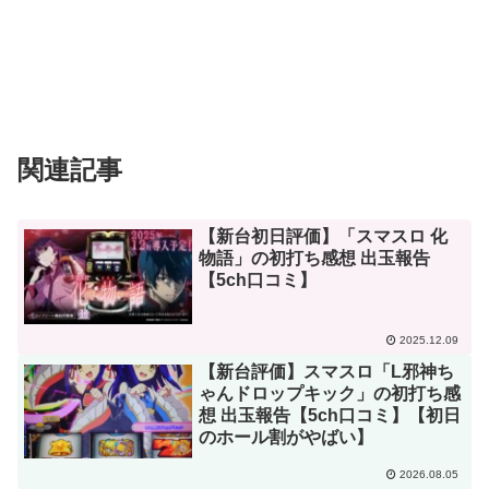
関連記事
【新台初日評価】「スマスロ 化
物語」の初打ち感想 出玉報告
【5ch口コミ】
2025.12.09
【新台評価】スマスロ「L邪神ち
ゃんドロップキック」の初打ち感
想 出玉報告【5ch口コミ】【初日
のホール割がやばい】
2026.08.05