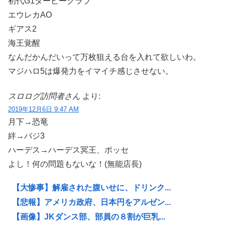
初代G1ダービークラブ
エウレカAO
ギアス2
海王覚醒
なんだかんだいって万枚狙える台を入れて欲しいわ。
マジハロ5は爆発力をイマイチ感じさせない。
スロログ訪問者さん
より:
2019年12月6日 9:47 AM
月下→恐竜
絆→バジ3
ハーデス→ハーデス冥王、ポッセ
よし！何の問題もないな！(無能店長)
【大惨事】解雇された腹いせに、ドリンク...
【悲報】アメリカ政府、日本円をアルゼン...
【画像】JKダンス部、部員の８割が巨乳...