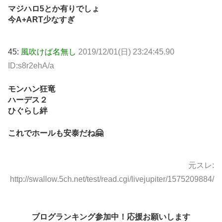
マジハロ5とか有りでしょ
今A+ART少なすぎ
45:
風吹けば名無し
2019/12/01(日) 23:24:45.90
ID:s8r2ehA/a
モンハン狂竜
ハーデス２
ひぐらし絆
これでホールも安泰だね🤗
元スレ:
http://swallow.5ch.net/test/read.cgi/livejupiter/1575209884/
ブログランキング参加中！応援お願いします