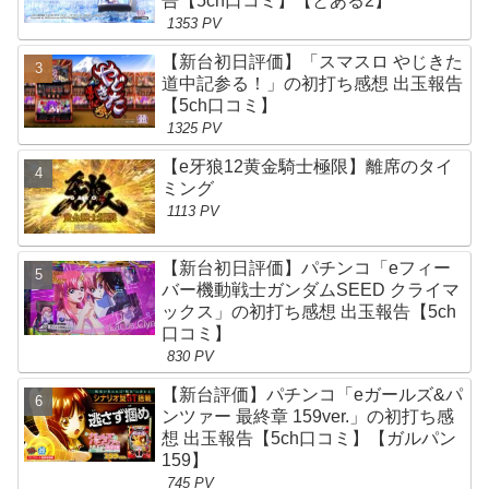
告【5ch口コミ】【とある2】
1353 PV
【新台初日評価】「スマスロ やじきた
道中記参る！」の初打ち感想 出玉報告
【5ch口コミ】
1325 PV
【e牙狼12黄金騎士極限】離席のタイ
ミング
1113 PV
【新台初日評価】パチンコ「eフィー
バー機動戦士ガンダムSEED クライマ
ックス」の初打ち感想 出玉報告【5ch
口コミ】
830 PV
【新台評価】パチンコ「eガールズ&パ
ンツァー 最終章 159ver.」の初打ち感
想 出玉報告【5ch口コミ】【ガルパン
159】
745 PV