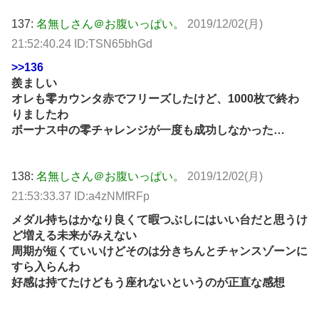
137:
名無しさん＠お腹いっぱい。
2019/12/02(月)
21:52:40.24 ID:TSN65bhGd
>>136
羨ましい
オレも零カウンタ赤でフリーズしたけど、1000枚で終わ
りましたわ
ボーナス中の零チャレンジが一度も成功しなかった…
138:
名無しさん＠お腹いっぱい。
2019/12/02(月)
21:53:33.37 ID:a4zNMfRFp
メダル持ちはかなり良くて暇つぶしにはいい台だと思うけ
ど増える未来がみえない
周期が短くていいけどそのは分きちんとチャンスゾーンに
すら入らんわ
好感は持てたけどもう座れないというのが正直な感想