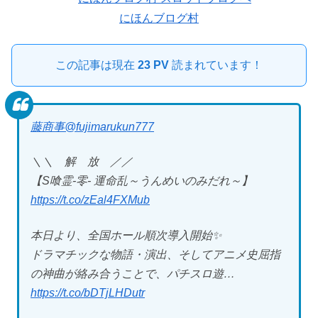
にほんブログ村
この記事は現在
23 PV
読まれています！
藤商事
@fujimarukun777
＼＼ 解 放 ／／
【S喰霊-零- 運命乱～うんめいのみだれ～】
https://t.co/zEal4FXMub
本日より、全国ホール順次導入開始✨
ドラマチックな物語・演出、そしてアニメ史屈指
の神曲が絡み合うことで、パチスロ遊…
https://t.co/bDTjLHDutr