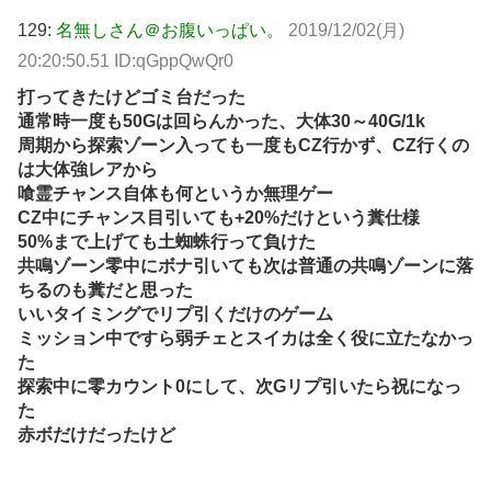
129:
名無しさん＠お腹いっぱい。
2019/12/02(月)
20:20:50.51 ID:qGppQwQr0
打ってきたけどゴミ台だった
通常時一度も50Gは回らんかった、大体30～40G/1k
周期から探索ゾーン入っても一度もCZ行かず、CZ行くの
は大体強レアから
喰霊チャンス自体も何というか無理ゲー
CZ中にチャンス目引いても+20%だけという糞仕様
50%まで上げても土蜘蛛行って負けた
共鳴ゾーン零中にボナ引いても次は普通の共鳴ゾーンに落
ちるのも糞だと思った
いいタイミングでリプ引くだけのゲーム
ミッション中ですら弱チェとスイカは全く役に立たなかっ
た
探索中に零カウント0にして、次Gリプ引いたら祝になっ
た
赤ボだけだったけど