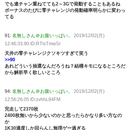
でも連チャン重ねてても2～3Gで発動することもあるね
ボーナスのたびに零チャレンジの発動確率明らかに変わっ
てる
91:
名無しさん＠お腹いっぱい。
2019/12/02(月)
12:46:33.90 ID:RTlsTmwSr
天井の零チャレンジクソキツすぎて笑う
>>90
あれどういう抽選なんだろうね？結構キモになるところだ
から解析早く欲しいところ
94:
名無しさん＠お腹いっぱい。
2019/12/02(月)
12:56:26.05 ID:zvhhL84FM
完走して2370枚
2400枚無いから少ないのかと思ったらかなり多い方なの
か
1K30適度しか回らんし無理ゲー過ぎる