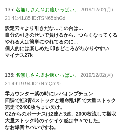
135:
名無しさん＠お腹いっぱい。
2019/12/02(月)
21:41:41.85 ID:TSN65bhGd
設定云々より引きだな…この台は…
自分の引きのせいで負けるから、つらくなってくる
やれる人は簡単にやれてるのに…
個人的には楽しめた 叩きどころがわかりやすい
マイナス27k
136:
名無しさん＠お腹いっぱい。
2019/12/02(月)
21:49:19.94 ID:7NrqQrn/0
零カウンター紫の時にレバオンプチュン
四課で虹3青4ストックと運命乱1回で大量ストック
完走で2400枚ちょい欠け。
CZからのボーナスは2連と3連、2000枚流して撤収
大量ストック時のイケイケ感は中々でした。
なお爆音ヤバいですね。