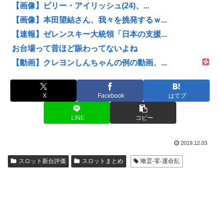
【画像】ビリー・アイリッシュ(24)、...
【画像】本田望結さん、我々を挑発するｗ...
【速報】ゼレンスキー大統領「日本の支援...
お台場って昔ほど賑わってないよね
【動画】クレヨンしんちゃんの例の動画、...
X
Facebook
はてブ
LINE
コピー
2019.12.03
スロット新台評価
スロットまとめ
喰霊-零-運命乱