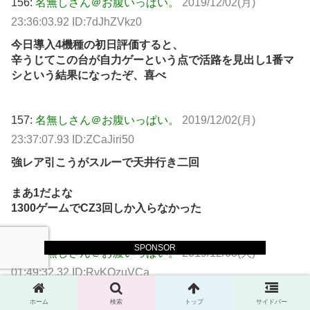
156:
名無しさん＠お腹いっぱい。
2019/12/02(月)
23:36:03.92 ID:7dJhZVkz0
今日導入4機種の初日評価すると、
辛うじてこの台が自力ゲーという点で活路を見出し1番マ
シという結果になったぞ、喜べ
157:
名無しさん＠お腹いっぱい。
2019/12/02(月)
23:37:07.93 ID:ZCaJiri50
強レア引こうがスルーで天井行き二回
まあ1だよな
1300ゲームでCZ3回しか入らなかった
SPONSOR
163:
名無しさん＠お腹いっぱい。
2019/12/03(火)
01:49:32.32 ID:RvKQzuVCa
四課で白4虹3で500枚
ホーム
検索
トップ
サイドバー