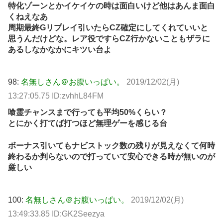
特化ゾーンとかイケイケの時は面白いけど他はあんま面白
くねえなあ
周期最終Gリプレイ引いたらCZ確定にしてくれていいと
思うんだけどな。レア役ですらCZ行かないこともザラに
あるしなかなかにキツい台よ
98:
名無しさん＠お腹いっぱい。
2019/12/02(月)
13:27:05.75 ID:zvhhL84FM
喰霊チャンスまで行っても平均50%くらい？
とにかく打てば打つほど無理ゲーを感じる台
ボーナス引いてもナビストック数の残りが見えなくて何時
終わるか判らないので打っていて安心できる時が無いのが
厳しい
100:
名無しさん＠お腹いっぱい。
2019/12/02(月)
13:49:33.85 ID:GK2Seezya