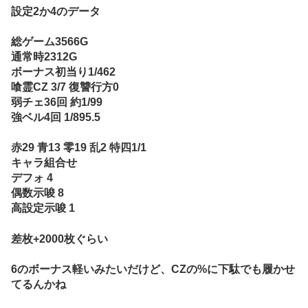
設定2か4のデータ
総ゲーム3566G
通常時2312G
ボーナス初当り1/462
喰霊CZ 3/7 復讐行方0
弱チェ36回 約1/99
強ベル4回 1/895.5
赤29 青13 零19 乱2 特四1/1
キャラ組合せ
デフォ 4
偶数示唆 8
高設定示唆 1
差枚+2000枚ぐらい
6のボーナス軽いみたいだけど、CZの%に下駄でも履かせ
てるんかね