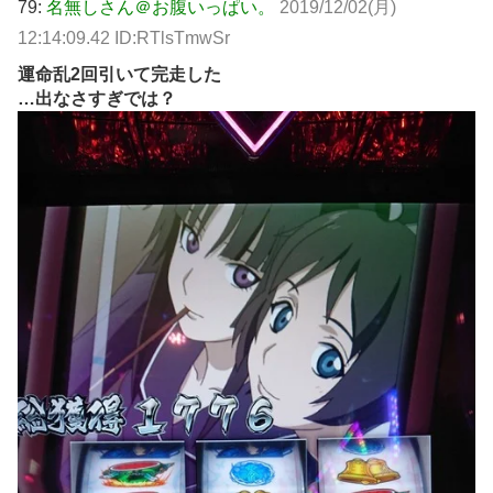
79:
名無しさん＠お腹いっぱい。
2019/12/02(月)
12:14:09.42 ID:RTlsTmwSr
運命乱2回引いて完走した
…出なさすぎでは？