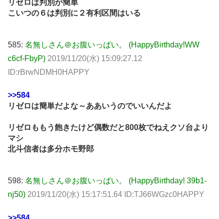
リゼロは判別が簡単
こいつの６は判別に２有利区間はいる
585:
名無しさん＠お腹いっぱい。 (HappyBirthday!WW
c6cf-FbyP)
2019/11/20(水) 15:09:27.12
ID:rBrwNDMH0HAPPY
>>584
リゼロは簡単だよな～ああいうのでいいんだよ
リゼロももう飽きたけど偶数だと800枚でねえクソ台より
マシ
北斗信者は多分ホモ野郎
598:
名無しさん＠お腹いっぱい。 (HappyBirthday! 39b1-
nj50)
2019/11/20(水) 15:17:51.64 ID:TJ66WGzc0HAPPY
>>584