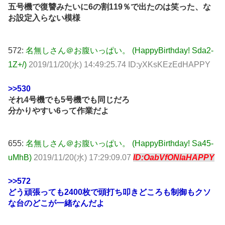
五号機で復讐みたいに6の割119％で出たのは笑った、な
お設定入らない模様
572:
名無しさん＠お腹いっぱい。 (HappyBirthday! Sda2-
1Z+/)
2019/11/20(水) 14:49:25.74 ID:yXKsKEzEdHAPPY
>>530
それ4号機でも5号機でも同じだろ
分かりやすい6って作業だよ
655:
名無しさん＠お腹いっぱい。 (HappyBirthday! Sa45-
uMhB)
2019/11/20(水) 17:29:09.07
ID:OabVfONlaHAPPY
>>572
どう頑張っても2400枚で頭打ち叩きどころも制御もクソ
な台のどこが一緒なんだよ