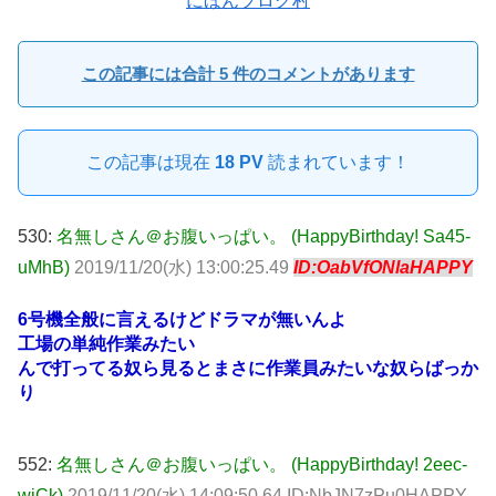
にほんブログ村
この記事には合計 5 件のコメントがあります
この記事は現在
18 PV
読まれています！
530:
名無しさん＠お腹いっぱい。 (HappyBirthday! Sa45-
uMhB)
2019/11/20(水) 13:00:25.49
ID:OabVfONlaHAPPY
6号機全般に言えるけどドラマが無いんよ
工場の単純作業みたい
んで打ってる奴ら見るとまさに作業員みたいな奴らばっか
り
552:
名無しさん＠お腹いっぱい。 (HappyBirthday! 2eec-
wiCk)
2019/11/20(水) 14:09:50.64 ID:NbJN7zPu0HAPPY