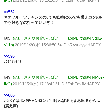
IIyC)
2019/11/20(水) 15:13:18.34 ID:3ZsHTdvJMHAPPY
>>552
ネオフルーツチャンスの6でも鉄拳Rの6でも燃えカンの6
でも好きなの打っていいぞ！
605:
名無しさん＠お腹いっぱい。 (HappyBirthday! Sd02-
Vu1b)
2019/11/20(水) 15:36:50.54 ID:bRAsudyydHAPPY
>>595
ﾅﾝﾀﾞﾅﾝﾀﾞ?
649:
名無しさん＠お腹いっぱい。 (HappyBirthday! MM69-
IIyC)
2019/11/20(水) 17:13:42.31 ID:3ZsHTdvJMHAPPY
>>605
ポパイはポパチャンロング引ければまあまあ出るから…
(震え声)