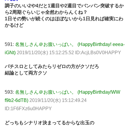
調子のいい2や4だと1週目や2週目でバンバン突破するか
ら2周期ぐらいじゃ全然わからんくね？
1日その勢いが続くのはほぼないから1日見れば確実にわ
かるけど
591:
名無しさん＠お腹いっぱい。 (HappyBirthday! eeea-
iGNt)
2019/11/20(水) 15:12:25.52 ID:AcjLBs0V0HAPPY
パチスロとしてみたらリゼロの方がクソだろ
結論として両方クソ
593:
名無しさん＠お腹いっぱい。 (HappyBirthday!WW
f9b2-6dTB)
2019/11/20(水) 15:12:49.24
ID:1F6FXz6u0HAPPY
どっちもシナリオ決まってるからな出玉の