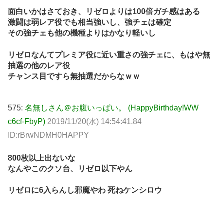
面白いかはさておき、リゼロよりは100倍ガチ感はある
激闘は弱レア役でも相当強いし、強チェは確定
その強チェも他の機種よりはかなり軽いし
リゼロなんてプレミア役に近い重さの強チェに、もはや無
抽選の他のレア役
チャンス目ですら無抽選だからなｗｗ
575:
名無しさん＠お腹いっぱい。 (HappyBirthday!WW
c6cf-FbyP)
2019/11/20(水) 14:54:41.84
ID:rBrwNDMH0HAPPY
800枚以上出ないな
なんやこのクソ台、リゼロ以下やん
リゼロに6入らんし邪魔やわ 死ねケンシロウ