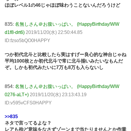
ほぼレベル1の46じゃほぼ味わうことないんだろうけど
835:
名無しさん＠お腹いっぱい。 (HappyBirthday!WW
d1f8-drt6)
2019/11/20(水) 22:50:44.85
ID:fzso5bQO0HAPPY
つか初代北斗と比較したら実はすげー良心的な神台じゃね
平均1000枚とか初代北斗で常に北斗揃いみたいなもんだ
ぞ。しかも初代みたいに7万も8万も入らないし
854:
名無しさん＠お腹いっぱい。 (HappyBirthday!WW
0276-aLT+)
2019/11/20(水) 23:13:43.19
ID:v595vCFS0HAPPY
>>835
ネタで言ってるよな？
レアも殆ど意味をなさずゾーンまで当たりませんとか作業