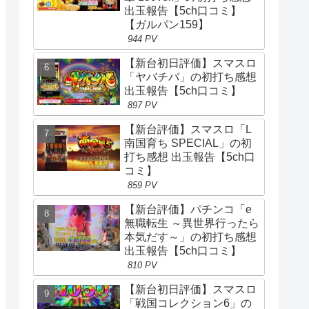
出玉報告【5ch口コミ】
【ガルパン159】
944 PV
【新台初日評価】スマスロ
「ヤバチバ」の初打ち感想
出玉報告【5ch口コミ】
897 PV
【新台評価】スマスロ「L
南国育ち SPECIAL」の初
打ち感想 出玉報告【5ch口
コミ】
859 PV
【新台評価】パチンコ「e
無職転生 ～異世界行ったら
本気だす～」の初打ち感想
出玉報告【5ch口コミ】
810 PV
【新台初日評価】スマスロ
「戦国コレクション6」の