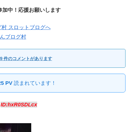
参加中！応援お願いします
んブログ村
9 件のコメントがあります
25 PV
読まれています！
8
ID:hxR0SDLcx