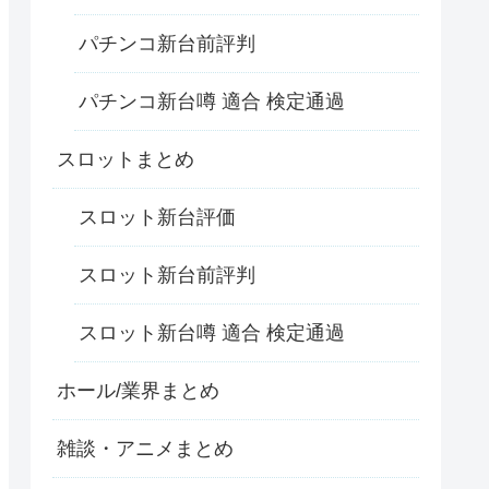
パチンコ新台前評判
パチンコ新台噂 適合 検定通過
スロットまとめ
スロット新台評価
スロット新台前評判
スロット新台噂 適合 検定通過
ホール/業界まとめ
雑談・アニメまとめ