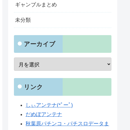
ギャンブルまとめ
未分類
アーカイブ
リンク
しぃアンテナ(*ﾟーﾟ)
だめぽアンテナ
秋葉原パチンコ・パチスロデータま