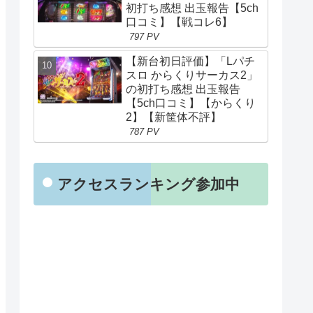
初打ち感想 出玉報告【5ch
口コミ】【戦コレ6】
797 PV
【新台初日評価】「Lパチ
スロ からくりサーカス2」
の初打ち感想 出玉報告
【5ch口コミ】【からくり
2】【新筐体不評】
787 PV
アクセスランキング参加中