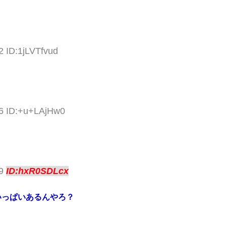
2 ID:1jLVTfvud
56 ID:+u+LAjHw0
99
ID:hxR0SDLcx
いっぱいあるんやろ？