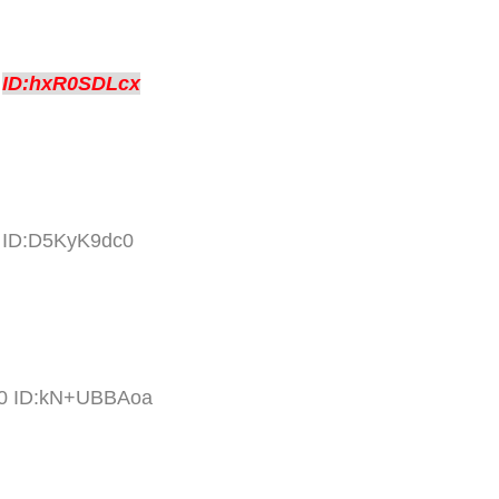
8
ID:hxR0SDLcx
9 ID:D5KyK9dc0
30 ID:kN+UBBAoa