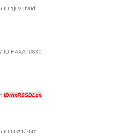
6 ID:1jLVTfvud
67 ID:HAXATd8X0
94
ID:hxR0SDLcx
5 ID:6GzT/76rd