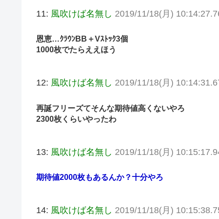
11:
風吹けば名無し
2019/11/18(月) 10:14:27.7
恩恵…ｸﾗｳﾝBB＋Vｽﾄｯｸ3個
1000枚でたらええほう
12:
風吹けば名無し
2019/11/18(月) 10:14:31.
再誕フリーズてそんな期待値高くないやろ
2300枚くらいやったわ
13:
風吹けば名無し
2019/11/18(月) 10:15:17.
期待値2000枚もあるんか？十分やろ
14:
風吹けば名無し
2019/11/18(月) 10:15:38.7