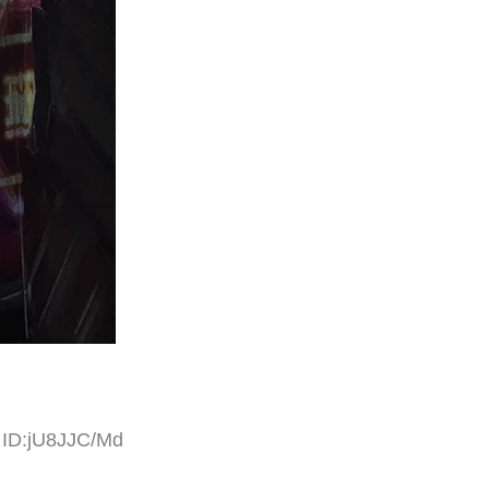
 ID:jU8JJC/Md