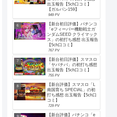
出玉報告【5ch口コミ】
【ガルパン159】
949 PV
【新台初日評価】パチンコ
「eフィーバー機動戦士ガ
ンダムSEED クライマック
ス」の初打ち感想 出玉報告
【5ch口コミ】
767 PV
【新台初日評価】スマスロ
「ヤバチバ」の初打ち感想
出玉報告【5ch口コミ】
755 PV
【新台評価】スマスロ「L
南国育ち SPECIAL」の初
打ち感想 出玉報告【5ch口
コミ】
729 PV
【新台評価】パチンコ「e