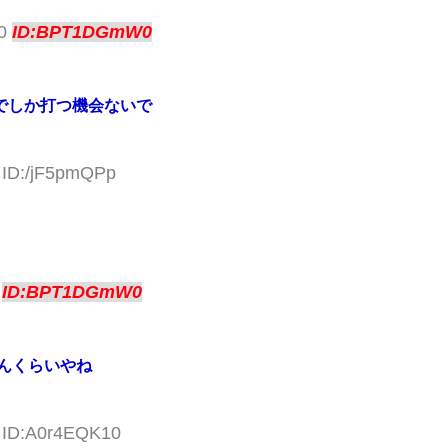
30
ID:BPT1DGmW0
でしか打つ機会ないで
9 ID:/jF5pmQPp
8
ID:BPT1DGmW0
んくらいやね
0 ID:A0r4EQK10