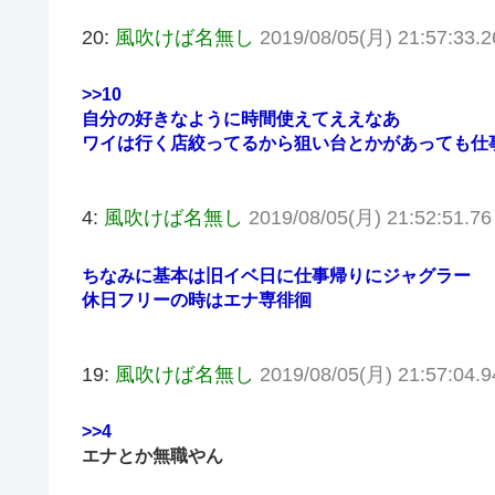
20:
風吹けば名無し
2019/08/05(月) 21:57:33.
>>10
自分の好きなように時間使えてええなあ
ワイは行く店絞ってるから狙い台とかがあっても仕
4:
風吹けば名無し
2019/08/05(月) 21:52:51.7
ちなみに基本は旧イベ日に仕事帰りにジャグラー
休日フリーの時はエナ専徘徊
19:
風吹けば名無し
2019/08/05(月) 21:57:04.
>>4
エナとか無職やん