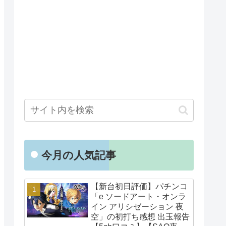
今月の人気記事
【新台初日評価】パチンコ
「e ソードアート・オンラ
イン アリシゼーション 夜
空」の初打ち感想 出玉報告