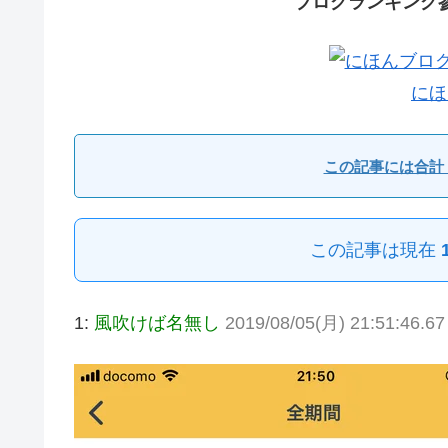
ブログランキング
にほ
この記事には合計 
この記事は現在
1:
風吹けば名無し
2019/08/05(月) 21:51:46.6