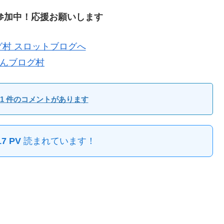
参加中！応援お願いします
んブログ村
1 件のコメントがあります
17 PV
読まれています！