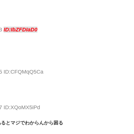
83
ID:IbZFDIaD0
.85 ID:CFQMqQ5Ca
67 ID:XQoMX5iPd
あるとマジでわからんから困る