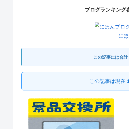
ブログランキング
にほ
この記事には合計 
この記事は現在