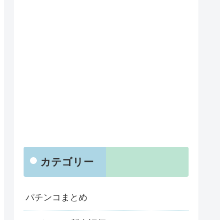
カテゴリー
パチンコまとめ