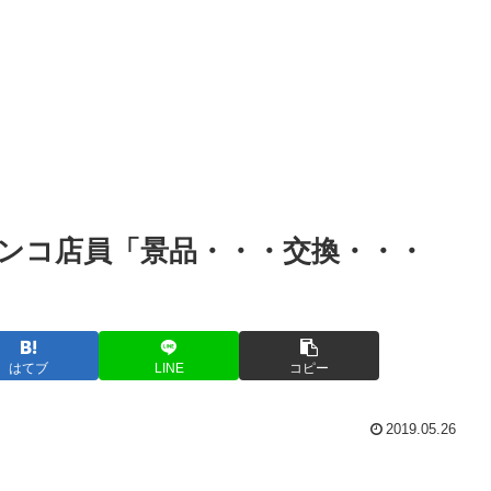
ンコ店員「景品・・・交換・・・
はてブ
LINE
コピー
2019.05.26