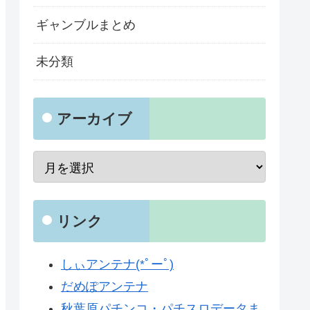
ギャンブルまとめ
未分類
アーカイブ
リンク
しぃアンテナ(*ﾟーﾟ)
だめぽアンテナ
秋葉原パチンコ・パチスロデータま