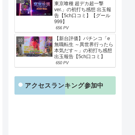
東京喰種 超デカ超一撃
ver.」の初打ち感想 出玉報
告【5ch口コミ】【グール
999】
656 PV
【新台評価】パチンコ「e
無職転生 ～異世界行ったら
本気だす～」の初打ち感想
出玉報告【5ch口コミ】
650 PV
アクセスランキング参加中