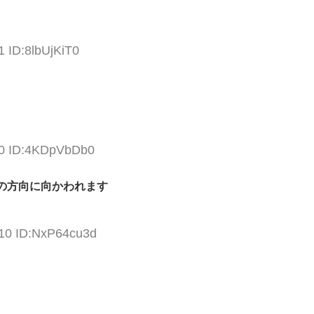
1 ID:8lbUjKiT0
40 ID:4KDpVbDb0
の方向に向かわれます
.10 ID:NxP64cu3d