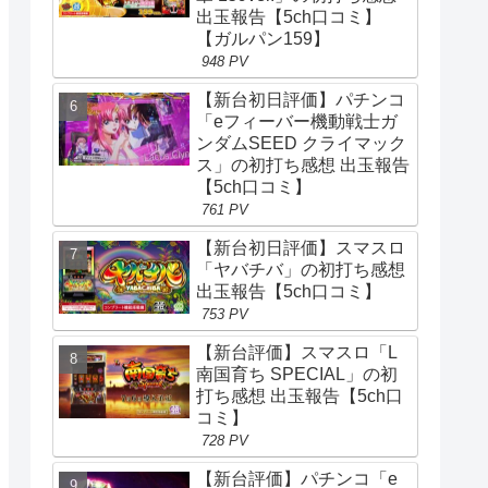
出玉報告【5ch口コミ】
【ガルパン159】
948 PV
【新台初日評価】パチンコ
「eフィーバー機動戦士ガ
ンダムSEED クライマック
ス」の初打ち感想 出玉報告
【5ch口コミ】
761 PV
【新台初日評価】スマスロ
「ヤバチバ」の初打ち感想
出玉報告【5ch口コミ】
753 PV
【新台評価】スマスロ「L
南国育ち SPECIAL」の初
打ち感想 出玉報告【5ch口
コミ】
728 PV
【新台評価】パチンコ「e