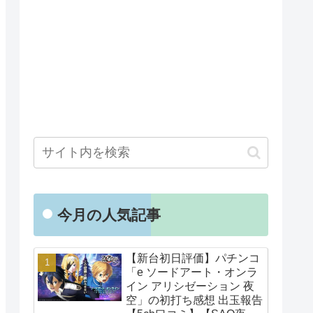
今月の人気記事
【新台初日評価】パチンコ
「e ソードアート・オンラ
イン アリシゼーション 夜
空」の初打ち感想 出玉報告