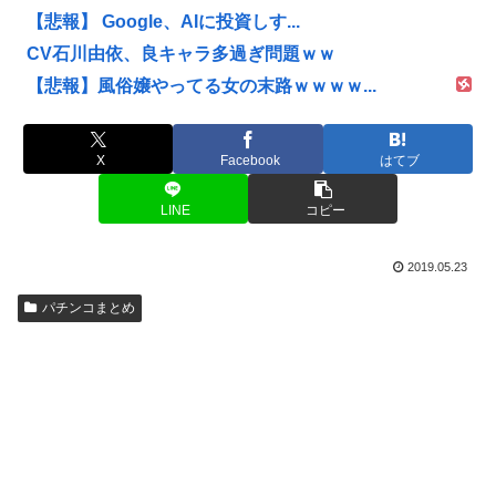
【悲報】 Google、AIに投資しす...
CV石川由依、良キャラ多過ぎ問題ｗｗ
【悲報】風俗嬢やってる女の末路ｗｗｗｗ...
X
Facebook
はてブ
LINE
コピー
2019.05.23
パチンコまとめ