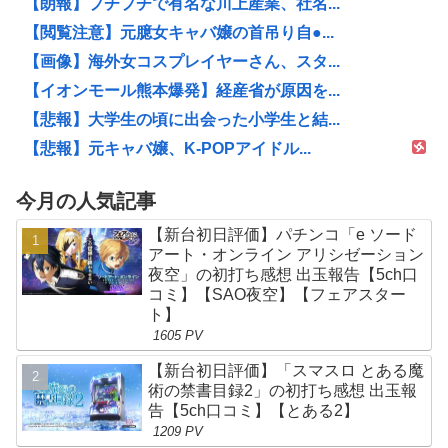
【朗報】プチプチで有名な川上産業、社名...
【閲覧注意】元臆女キャバ嬢の首吊り自●...
【画像】海外女コスプレイヤーさん、スタ...
【イオンモール熊本爆発】経産省が原因を...
【悲報】大学生の頃に出会った小学生と結...
【悲報】元キャバ嬢、K-POPアイドル...
今月の人気記事
【新台初日評価】パチンコ「e ソード
アート・オンライン アリシゼーション
夜空」の初打ち感想 出玉報告【5ch口
コミ】【SAO夜空】【フェアスター
ト】
1605 PV
【新台初日評価】「スマスロ とある魔
術の禁書目録2」の初打ち感想 出玉報
告【5ch口コミ】【とある2】
1209 PV