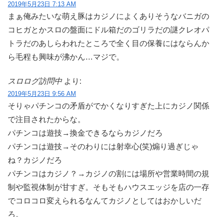
2019年5月23日 7:13 AM
まぁ俺みたいな萌え豚はカジノによくありそうなバニガの
コヒガとかスロの盤面にドル箱だのゴリラだの謎クレオパ
トラだのあしらわれたところで全く目の保養にはならんか
ら毛程も興味が沸かん…マジで。
スロログ訪問中
より:
2019年5月23日 9:56 AM
そりゃパチンコの矛盾がでかくなりすぎた上にカジノ関係
で注目されたからな。
パチンコは遊技→換金できるならカジノだろ
パチンコは遊技→そのわりには射幸心(笑)煽り過ぎじゃ
ね？カジノだろ
パチンコはカジノ？→カジノの割には場所や営業時間の規
制や監視体制が甘すぎ。そもそもハウスエッジを店の一存
でコロコロ変えられるなんてカジノとしてはおかしいだ
ろ。