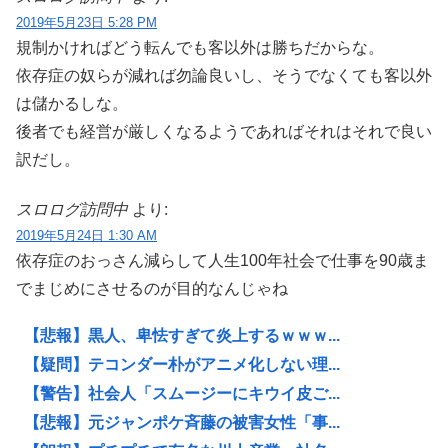
2019年5月23日 5:28 PM
規制かければどう転んでも客以外は勝ちだからな。
依存症の奴らが減れば勿論良いし、そうでなくても客以外
は儲かるしな。
後者でも経営が厳しくなるようであればそれはそれで良い
訳だし。
スロログ訪問中
より:
2019年5月24日 1:30 AM
依存症のおっさん減らして人生100年社会で仕事を90歳ま
でまじめにさせるのが目的なんじゃね
【悲報】黒人、卑怯すぎて炎上するｗｗｗ...
【疑問】テコンダー朴がアニメ化しない理...
【警告】社会人「スムージーにキウイ皮ご...
【悲報】元ジャンポケ斉藤の被害女性「事...