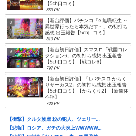
【5ch口コミ】
859 PV
【新台評価】パチンコ「e 無職転生 ～
異世界行ったら本気だす～」の初打ち
感想 出玉報告【5ch口コミ】
810 PV
【新台初日評価】スマスロ「戦国コレ
クション6」の初打ち感想 出玉報告
【5ch口コミ】【戦コレ6】
797 PV
【新台初日評価】「Lパチスロ からく
りサーカス2」の初打ち感想 出玉報告
【5ch口コミ】【からくり2】【新筐体
不評】
788 PV
【衝撃】クルタ族虐 殺の犯人、ツェリー...
【悲報】ロシア、ガチの大炎上WWWWW...