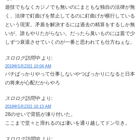
遊技でもなくカジノでも無いのにまともな独自の法律が無
く、法律で釘曲げを禁止してるのに釘曲げが横行している
という現実。矛盾を解決するには過去の精算をするしか無
いが、誰もやりたがらない。だったら臭いものには蓋で少
しずつ衰退させていくのが一番と思われても仕方ねぇな。
スロログ訪問中
より:
2019年5月23日 10:04 AM
パチばっかりやって仕事しないやつばっかりになると日本
の将来が心配だからやろ
スロログ訪問中
より:
2019年5月23日 10:13 AM
28のせいで背筋が凍り付いた。
ここまで堂々と滑れるのは凄いを通り越してドン引き。
スロログ訪問中
より: