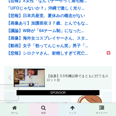
【悲報】X女性「なんでチー牛って眉毛整...
「UFOじゃないか？」沖縄で激しく光り...
【悲報】日本共産党、夏休みの概念がない
【画像あり】加護亜依３７歳、とんでもな...
【議論】W杯が「64チーム制」になった...
【画像】海外女コスプレイヤーさん、スタ...
【動画】女子「勃ってんじゃん笑」男子「...
【悲報】シロクマさん、射精しすぎて死亡...
【急募】5.5号機以降でまともに打てるス
ロット台
SPONSOR
家族がパチンコ、パチスロってだけで脊
髄反射レベルで拒否反応起こして困って
るから助けて欲しい
ホーム
検索
トップ
サイドバー