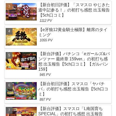
【新台初日評価】「スマスロ やじきた
道中記参る！」の初打ち感想 出玉報告
【5ch口コミ】
1112 PV
【e牙狼12黄金騎士極限】離席のタイ
ミング
1055 PV
【新台評価】パチンコ「eガールズ&パ
ンツァー 最終章 159ver.」の初打ち感
想 出玉報告【5ch口コミ】【ガルパン
159】
945 PV
【新台初日評価】スマスロ「ヤバチ
バ」の初打ち感想 出玉報告【5ch口コ
ミ】
897 PV
【新台評価】スマスロ「L南国育ち
SPECIAL」の初打ち感想 出玉報告