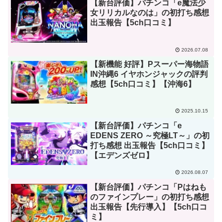
【新台評価】パチンコ「e魔法少
女リリカルなのは」の初打ち感想
出玉報告【5ch口コミ】
2026.07.08
【新機能 好評】Pスーパー海物語
IN沖縄6 イヤホンジャックの評判
感想【5ch口コミ】【沖海6】
2025.10.15
【新台評価】パチンコ「e
EDENS ZERO ～究極LT～」の初
打ち感想 出玉報告【5ch口コミ】
【エデンズゼロ】
2026.08.07
【新台評価】パチンコ「Pはねも
のファインプレー」の初打ち感想
出玉報告【先行導入】【5ch口コ
ミ】