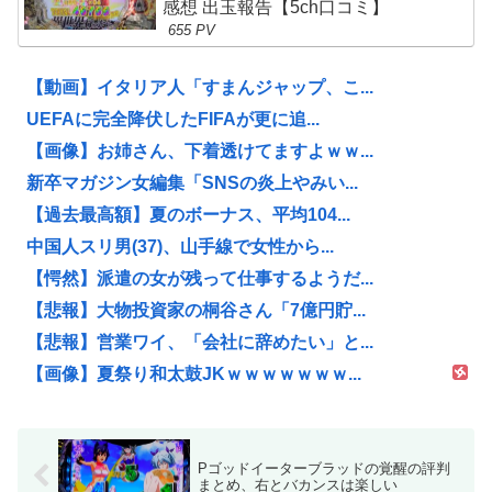
感想 出玉報告【5ch口コミ】
655 PV
【動画】イタリア人「すまんジャップ、こ...
UEFAに完全降伏したFIFAが更に追...
【画像】お姉さん、下着透けてますよｗｗ...
新卒マガジン女編集「SNSの炎上やみい...
【過去最高額】夏のボーナス、平均104...
中国人スリ男(37)、山手線で女性から...
【愕然】派遣の女が残って仕事するようだ...
【悲報】大物投資家の桐谷さん「7億円貯...
【悲報】営業ワイ、「会社に辞めたい」と...
【画像】夏祭り和太鼓JKｗｗｗｗｗｗｗ...
Pゴッドイーターブラッドの覚醒の評判
まとめ、右とバカンスは楽しい