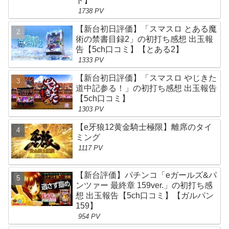
ト】
1738 PV
【新台初日評価】「スマスロ とある魔
術の禁書目録2」の初打ち感想 出玉報
告【5ch口コミ】【とある2】
1333 PV
【新台初日評価】「スマスロ やじきた
道中記参る！」の初打ち感想 出玉報告
【5ch口コミ】
1303 PV
【e牙狼12黄金騎士極限】離席のタイ
ミング
1117 PV
【新台評価】パチンコ「eガールズ&パ
ンツァー 最終章 159ver.」の初打ち感
想 出玉報告【5ch口コミ】【ガルパン
159】
954 PV