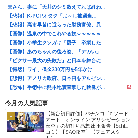
夫さん、妻に「天井のシミ数えてれば終わ...
【悲報】K-POPオタク「よ～し抽選当...
【悲報】高市早苗に逆らった財務官僚、異...
【画像】温泉の中でこれやる奴ｗｗｗｗｗ...
【画像】小学生クソガキ「愛子！卒業した...
【画像】あのちゃんの後ろ姿、「デカい」...
「ピクサー最大の失敗だ」と日本を舞台に...
【愕然】ワイ、借金300万円を5年かけ...
【悲報】アメリカ政府、日本円をアルゼン...
【恐怖】手術中に熊本地震直撃した映像が...
今月の人気記事
【新台初日評価】パチンコ「e ソード
アート・オンライン アリシゼーション
夜空」の初打ち感想 出玉報告【5ch口
コミ】【SAO夜空】【フェアスター