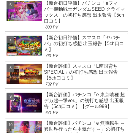
【新台初日評価】パチンコ「eフィー
バー機動戦士ガンダムSEED クライマ
ックス」の初打ち感想 出玉報告【5ch
口コミ】
803 PV
【新台初日評価】スマスロ「ヤバチ
バ」の初打ち感想 出玉報告【5ch口コ
ミ】
761 PV
【新台評価】スマスロ「L南国育ち
SPECIAL」の初打ち感想 出玉報告
【5ch口コミ】
732 PV
【新台評価】パチンコ「e 東京喰種 超
デカ超一撃ver.」の初打ち感想 出玉報
告【5ch口コミ】【グール999】
671 PV
【新台評価】パチンコ「e 無職転生 ～
異世界行ったら本気だす～」の初打ち