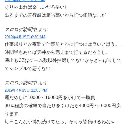
そりゃ出れば楽しいだろ早いし
出るまでの苦行感は相当高いから打つ価値なしだ
スロログ訪問中
より:
2019年4月15日 6:30 AM
仕事帰りとか夜勤で仕事前とかに打つには良いと思う。一
時間半もあれば天井から完走まで打てるだろうし。
演出もCZはゲーム数以外抽選してないからさっぱりして
てシンプルで悪くない
スロログ訪問中
より:
2019年4月15日 12:03 PM
運だめしに10000～16000円をかけて一勝負
30％程度の確率で当たりを引けたら4000円～16000円戻
ります
毎日こんな小博打続けてたら、そりゃ皆負けるわなｗ