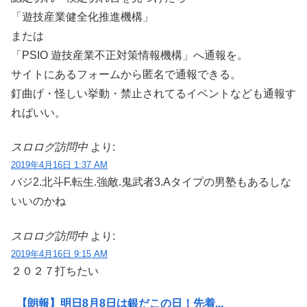
「遊技産業健全化推進機構」
または
「PSIO 遊技産業不正対策情報機構」へ通報を。
サイトにあるフォームから匿名で通報できる。
釘曲げ・怪しい挙動・禁止されてるイベントなども通報す
ればいい。
スロログ訪問中
より:
2019年4月16日 1:37 AM
バジ2.北斗F.転生.強敵.鬼武者3.Aタイプの男塾もあるしな
いいのかね
スロログ訪問中
より:
2019年4月16日 9:15 AM
２０２７打ちたい
【朗報】明日8月8日は銀だこの日！先着...