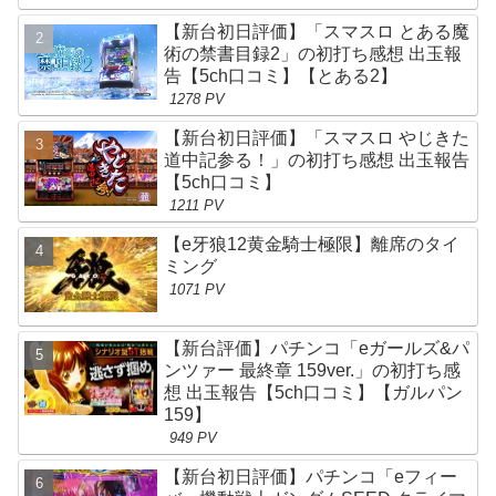
【新台初日評価】「スマスロ とある魔
術の禁書目録2」の初打ち感想 出玉報
告【5ch口コミ】【とある2】
1278 PV
【新台初日評価】「スマスロ やじきた
道中記参る！」の初打ち感想 出玉報告
【5ch口コミ】
1211 PV
【e牙狼12黄金騎士極限】離席のタイ
ミング
1071 PV
【新台評価】パチンコ「eガールズ&パ
ンツァー 最終章 159ver.」の初打ち感
想 出玉報告【5ch口コミ】【ガルパン
159】
949 PV
【新台初日評価】パチンコ「eフィー