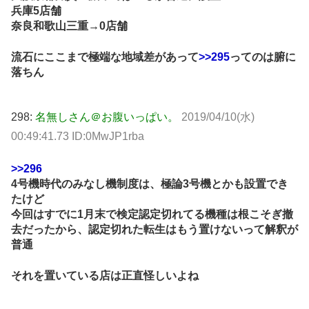
兵庫5店舗
奈良和歌山三重→0店舗
流石にここまで極端な地域差があって
>>295
ってのは腑に
落ちん
298:
名無しさん＠お腹いっぱい。
2019/04/10(水)
00:49:41.73 ID:0MwJP1rba
>>296
4号機時代のみなし機制度は、極論3号機とかも設置でき
たけど
今回はすでに1月末で検定認定切れてる機種は根こそぎ撤
去だったから、認定切れた転生はもう置けないって解釈が
普通
それを置いている店は正直怪しいよね