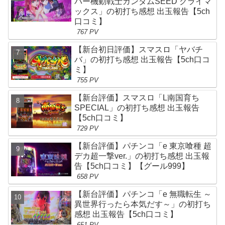
バー機動戦士ガンダムSEED クライマ
ックス」の初打ち感想 出玉報告【5ch
口コミ】
767 PV
【新台初日評価】スマスロ「ヤバチ
バ」の初打ち感想 出玉報告【5ch口コ
ミ】
755 PV
【新台評価】スマスロ「L南国育ち
SPECIAL」の初打ち感想 出玉報告
【5ch口コミ】
729 PV
【新台評価】パチンコ「e 東京喰種 超
デカ超一撃ver.」の初打ち感想 出玉報
告【5ch口コミ】【グール999】
658 PV
【新台評価】パチンコ「e 無職転生 ～
異世界行ったら本気だす～」の初打ち
感想 出玉報告【5ch口コミ】
651 PV