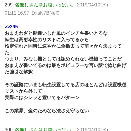
299:
名無しさん＠お腹いっぱい。
2019/04/10(水)
01:11:16.97 ID:IaN7BNef0
>>295
おまえわざと勘違いした風のインチキ書いとるな
転生は高射幸性のリストに入ってるから
検定切れと同時に速やかに全撤去って前々から決まって
た
つまり、みなし機としては認められない機械ってことだ
おまえが書いてるのは最もポピュラーな言い訳で捻じ曲げ
た強引な解釈
その証拠にいまも転生設置してる店のほとんどは設置機種
リストから外して
実際にはシレッと置いてるパターン
この業界、金のためなら法さえ守らない
300:
名無しさん＠お腹いっぱい。
2019/04/10(水)