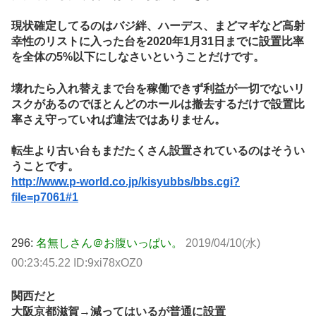
現状確定してるのはバジ絆、ハーデス、まどマギなど高射
幸性のリストに入った台を2020年1月31日までに設置比率
を全体の5%以下にしなさいということだけです。
壊れたら入れ替えまで台を稼働できず利益が一切でないリ
スクがあるのでほとんどのホールは撤去するだけで設置比
率さえ守っていれば違法ではありません。
転生より古い台もまだたくさん設置されているのはそうい
うことです。
http://www.p-world.co.jp/kisyubbs/bbs.cgi?
file=p7061#1
296:
名無しさん＠お腹いっぱい。
2019/04/10(水)
00:23:45.22 ID:9xi78xOZ0
関西だと
大阪京都滋賀→減ってはいるが普通に設置