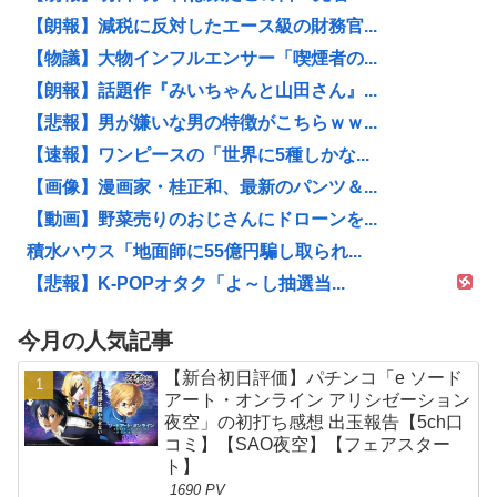
【朗報】減税に反対したエース級の財務官...
【物議】大物インフルエンサー「喫煙者の...
【朗報】話題作『みいちゃんと山田さん』...
【悲報】男が嫌いな男の特徴がこちらｗｗ...
【速報】ワンピースの「世界に5種しかな...
【画像】漫画家・桂正和、最新のパンツ＆...
【動画】野菜売りのおじさんにドローンを...
積水ハウス「地面師に55億円騙し取られ...
【悲報】K-POPオタク「よ～し抽選当...
今月の人気記事
【新台初日評価】パチンコ「e ソード
アート・オンライン アリシゼーション
夜空」の初打ち感想 出玉報告【5ch口
コミ】【SAO夜空】【フェアスター
ト】
1690 PV