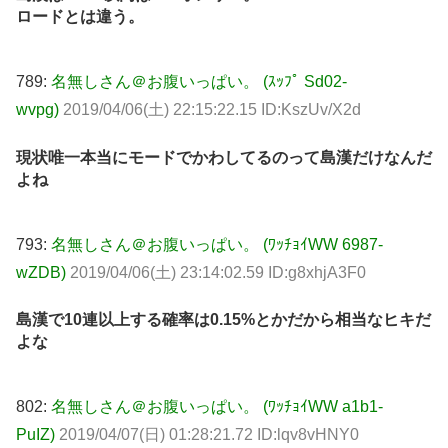
ロードとは違う。
789:
名無しさん＠お腹いっぱい。 (ｽｯﾌﾟ Sd02-
wvpg)
2019/04/06(土) 22:15:22.15 ID:KszUv/X2d
現状唯一本当にモードでかわしてるのって島漢だけなんだ
よね
793:
名無しさん＠お腹いっぱい。 (ﾜｯﾁｮｲWW 6987-
wZDB)
2019/04/06(土) 23:14:02.59 ID:g8xhjA3F0
島漢で10連以上する確率は0.15%とかだから相当なヒキだ
よな
802:
名無しさん＠お腹いっぱい。 (ﾜｯﾁｮｲWW a1b1-
PuIZ)
2019/04/07(日) 01:28:21.72 ID:lqv8vHNY0