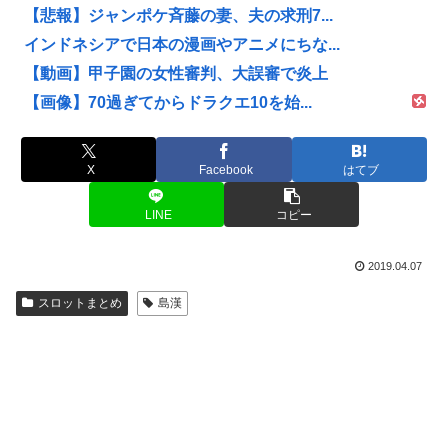
【悲報】ジャンポケ斉藤の妻、夫の求刑7...
インドネシアで日本の漫画やアニメにちな...
【動画】甲子園の女性審判、大誤審で炎上
【画像】70過ぎてからドラクエ10を始...
X
Facebook
はてブ
LINE
コピー
2019.04.07
スロットまとめ
島漢