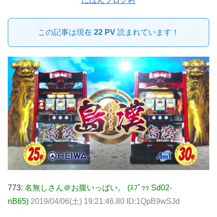
にほんブログ村
この記事は現在
22 PV
読まれています！
773:
名無しさん＠お腹いっぱい。 (ｽﾌﾟｯｯ Sd02-
nB65)
2019/04/06(土) 19:21:46.80 ID:1QpB9wSJd