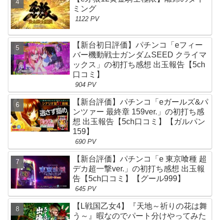
ミング
1122 PV
【新台初日評価】パチンコ「eフィー
バー機動戦士ガンダムSEED クライマ
ックス」の初打ち感想 出玉報告【5ch
口コミ】
904 PV
【新台評価】パチンコ「eガールズ&パ
ンツァー 最終章 159ver.」の初打ち感
想 出玉報告【5ch口コミ】【ガルパン
159】
690 PV
【新台評価】パチンコ「e 東京喰種 超
デカ超一撃ver.」の初打ち感想 出玉報
告【5ch口コミ】【グール999】
645 PV
【L戦国乙女4】『天地～祈りの花は舞
う～』暇なのでパート分けやってみた