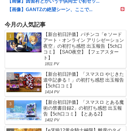
【画像】因習村とかいう子供同士で初セッ...
【画像】GANTZの絶望シーン、ここで...
今月の人気記事
【新台初日評価】パチンコ「e ソード
アート・オンライン アリシゼーション
夜空」の初打ち感想 出玉報告【5ch口
コミ】【SAO夜空】【フェアスター
ト】
1811 PV
【新台初日評価】「スマスロ やじきた
道中記参る！」の初打ち感想 出玉報告
【5ch口コミ】
1414 PV
【新台初日評価】「スマスロ とある魔
術の禁書目録2」の初打ち感想 出玉報
告【5ch口コミ】【とある2】
1402 PV
【e牙狼12黄金騎士極限】離席のタイ