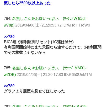
流したら2500枚以上あった
784:
名無しさん＠お腹いっぱい。 (ﾜｯﾁｮｲW 85cf-
w78p)
2019/04/06(土) 21:20:53.72 ID:wHcTHToW0
>>780
BIG3連で有利区間リセット(1G連は除外)
有利区間開始時にまた天国なら連するだけで、1有利区間
でその枚数じゃないから
785:
名無しさん＠お腹いっぱい。 (ﾗｸｯﾍﾟ MM01-
wZDB)
2019/04/06(土) 21:30:17.83 ID:R650UnMTM
>>780
グラフより履歴を見せてほしかった
781:
名無しさん＠お腹いっぱい。 (ｱｳｱｳｶｰ Sa09-