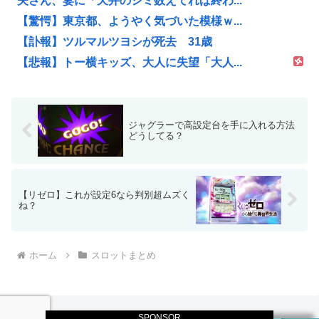
夫さん、妻に「天井のシミ数えてれば終わ...
【驚愕】東京都、ようやく気づいた模様ｗ...
【訃報】ツルマルツヨシが死去 31歳
【悲報】トー横キッズ、大人に失望「大人...
ジャグラーで高設定台を手に入れる方法
どうしてる？
【リゼロ】これが設定6なら判別超ムズく
ね？
ホーム
スロットまとめ
SPONSOR