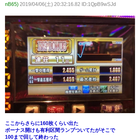
nB65)
2019/04/06(土) 20:32:16.82 ID:1QpB9wSJd
ここからさらに160枚くらい出た
ボーナス開けも有利区間ランプついてたがそこで
100まで回して終わった