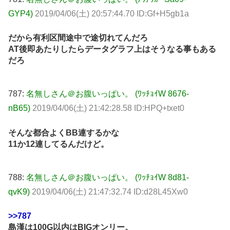
GYP4)
2019/04/06(土) 20:57:44.70 ID:Gf+H5gb1a
だから有利区間途中で途切れてんだろ
AT後即あたりしたらデータグラフ上はそうなる事もある
だろ
787:
名無しさん＠お腹いっぱい。 (ﾜｯﾁｮｲW 8676-
nB65)
2019/04/06(土) 21:42:28.58 ID:HPQ+txet0
そんな都合よくBB連するかな
11か12連してるんだけど。
788:
名無しさん＠お腹いっぱい。 (ﾜｯﾁｮｲW 8d81-
qvK9)
2019/04/06(土) 21:47:32.74 ID:d28L45Xw0
>>787
島漢は100G以内はBIGオンリー。