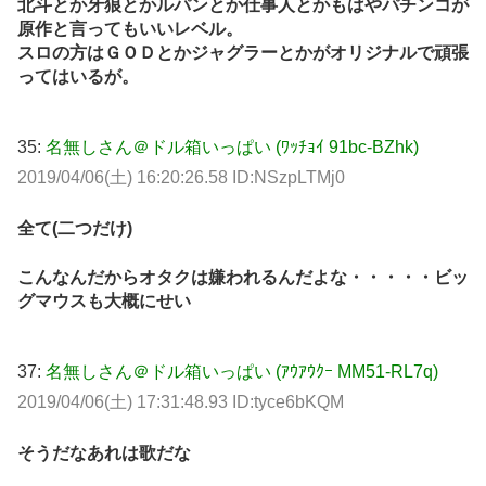
北斗とか牙狼とかルパンとか仕事人とかもはやパチンコが
原作と言ってもいいレベル。
スロの方はＧＯＤとかジャグラーとかがオリジナルで頑張
ってはいるが。
35:
名無しさん＠ドル箱いっぱい (ﾜｯﾁｮｲ 91bc-BZhk)
2019/04/06(土) 16:20:26.58 ID:NSzpLTMj0
全て(二つだけ)
こんなんだからオタクは嫌われるんだよな・・・・・ビッ
グマウスも大概にせい
37:
名無しさん＠ドル箱いっぱい (ｱｳｱｳｸｰ MM51-RL7q)
2019/04/06(土) 17:31:48.93 ID:tyce6bKQM
そうだなあれは歌だな