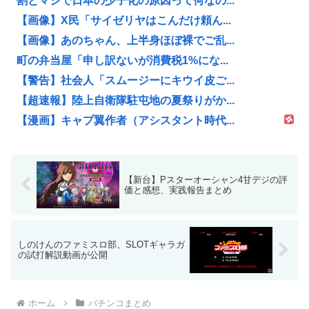
割とマジで日本の少子化の原因って何なの...
【画像】X民「サイゼリヤはこんだけ頼ん...
【画像】あのちゃん、上半身ほぼ裸でご乱...
町の弁当屋「申し訳ないが消費税1%にな...
【警告】社会人「スムージーにキウイ皮ご...
【超速報】陸上自衛隊駐屯地の夏祭りがか...
【漫画】キャプ翼作者（アシスタント時代...
【新台】Pスターオーシャン4甘デジの評
価と感想、実践報告まとめ
しのけんのファミスロ部、SLOTギャラガ
の試打解説動画が公開
ホーム
パチンコまとめ