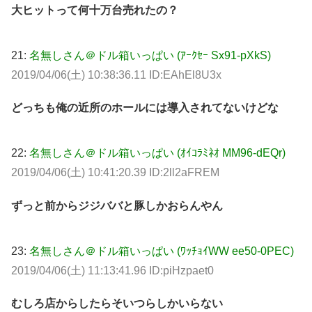
大ヒットって何十万台売れたの？
21:
名無しさん＠ドル箱いっぱい (ｱｰｸｾｰ Sx91-pXkS)
2019/04/06(土) 10:38:36.11 ID:EAhEl8U3x
どっちも俺の近所のホールには導入されてないけどな
22:
名無しさん＠ドル箱いっぱい (ｵｲｺﾗﾐﾈｵ MM96-dEQr)
2019/04/06(土) 10:41:20.39 ID:2ll2aFREM
ずっと前からジジババと豚しかおらんやん
23:
名無しさん＠ドル箱いっぱい (ﾜｯﾁｮｲWW ee50-0PEC)
2019/04/06(土) 11:13:41.96 ID:piHzpaet0
むしろ店からしたらそいつらしかいらない