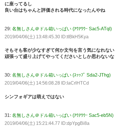
に座ってるし
良い台はちゃんと評価される時代になったんやね
29:
名無しさん＠ドル箱いっぱい (ｱｳｱｳｳｰ Sac5-ATqI)
2019/04/06(土) 13:48:45.30 ID:tlBkH5Kya
そもそも客が少なすぎて何か文句を言う気になれない
頑張って盛り上げてやってくださいとしか思わないな
30:
名無しさん＠ドル箱いっぱい (ｽｯｯﾌﾟ Sda2-JThg)
2019/04/06(土) 14:56:08.28 ID:IaCrlHTCd
シンフォギアは萌えではない
31:
名無しさん＠ドル箱いっぱい (ｱｳｱｳｳｰ Sac5-eb5N)
2019/04/06(土) 15:21:44.77 ID:dpYpgBi8a