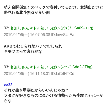
萌え台関係無くスペックで客付いてるだけ。糞演出だけど
夢見れる北斗無双が良い例
32:
名無しさん＠ドル箱いっぱい (ｱｳｱｳｶｰ Sa09-l++g)
2019/04/06(土) 16:07:06.38 ID:IoveSUtEa
AKBでむしられ萌パチでむしられ
キモヲタって哀れだな
33:
名無しさん＠ドル箱いっぱい (ｽｯｯﾌﾟ Sda2-JThg)
2019/04/06(土) 16:11:18.01 ID:IaCrlHTCd
>>32
それが生き甲斐だからいいんじゃね？
ヲタクが好きなものに金かける情熱ったら半端じゃねーか
らな