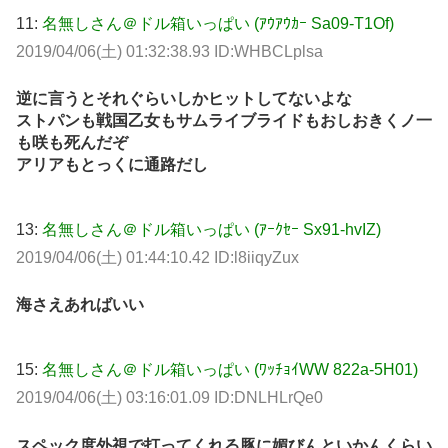
11:
名無しさん＠ドル箱いっぱい (ｱｳｱｳｶｰ Sa09-T1Of)
2019/04/06(土) 01:32:38.93 ID:WHBCLplsa
逆に言うとそれぐらいしかヒットしてないよな
ストパンも戦国乙女もサムライブライドもおしおきくノ一
も咲も死んだぞ
アリアもとっくに通路だし
13:
名無しさん＠ドル箱いっぱい (ｱｰｸｾｰ Sx91-hvIZ)
2019/04/06(土) 01:44:10.42 ID:l8iiqyZux
海さえあればいい
15:
名無しさん＠ドル箱いっぱい (ﾜｯﾁｮｲWW 822a-5H01)
2019/04/06(土) 03:16:01.09 ID:DNLHLrQe0
スペック度外視で打ってくれる豚に媚びんといかんくらい