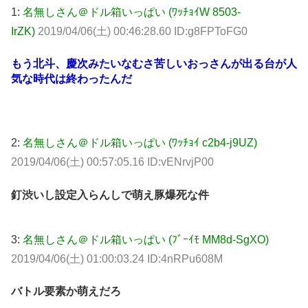
1:
名無しさん＠ドル箱いっぱい (ﾜｯﾁｮｲW 8503-
IrZK)
2019/04/06(土) 00:46:28.60 ID:g8FPToFG0
もう北斗、慶次みたいなむさ苦しいおっさんが出る台が人
気な時代は終わったんだ
2:
名無しさん＠ドル箱いっぱい (ﾜｯﾁｮｲ c2b4-j9UZ)
2019/04/06(土) 00:57:05.16 ID:vENrvjP00
釘渋いし設定入らんしで萌え豚爆死な件
3:
名無しさん＠ドル箱いっぱい (ﾌﾞｰｲﾓ MM8d-SgXO)
2019/04/06(土) 01:00:03.24 ID:4nRPu608M
バトル要素か萌えだろ