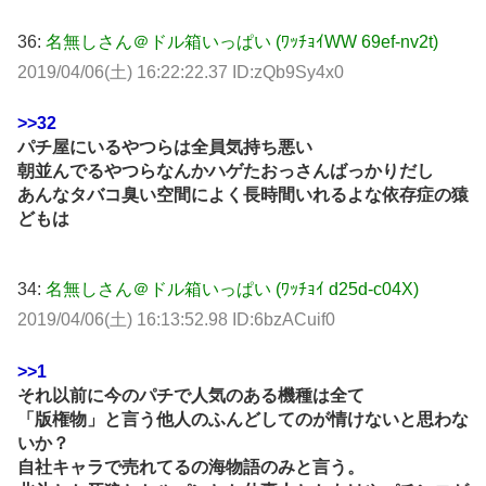
36:
名無しさん＠ドル箱いっぱい (ﾜｯﾁｮｲWW 69ef-nv2t)
2019/04/06(土) 16:22:22.37 ID:zQb9Sy4x0
>>32
パチ屋にいるやつらは全員気持ち悪い
朝並んでるやつらなんかハゲたおっさんばっかりだし
あんなタバコ臭い空間によく長時間いれるよな依存症の猿
どもは
34:
名無しさん＠ドル箱いっぱい (ﾜｯﾁｮｲ d25d-c04X)
2019/04/06(土) 16:13:52.98 ID:6bzACuif0
>>1
それ以前に今のパチで人気のある機種は全て
「版権物」と言う他人のふんどしてのが情けないと思わな
いか？
自社キャラで売れてるの海物語のみと言う。