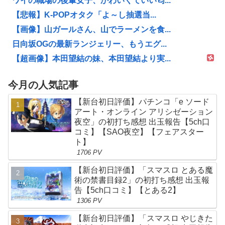
ワイの職場の後輩女子、かわいくていい匂...
【悲報】K-POPオタク「よ～し抽選当...
【画像】山ガールさん、山でラーメンを食...
日向坂OGの最新ランジェリー、もうエグ...
【超画像】本田望結の妹、本田望結より実...
今月の人気記事
【新台初日評価】パチンコ「e ソード
アート・オンライン アリシゼーション
夜空」の初打ち感想 出玉報告【5ch口
コミ】【SAO夜空】【フェアスター
ト】
1706 PV
【新台初日評価】「スマスロ とある魔
術の禁書目録2」の初打ち感想 出玉報
告【5ch口コミ】【とある2】
1306 PV
【新台初日評価】「スマスロ やじきた