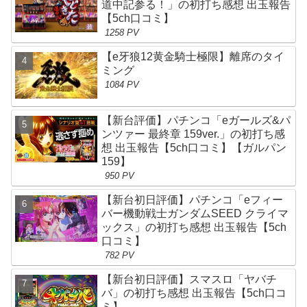
道中記参る！」の初打ち感想 出玉報告
【5ch口コミ】
1258 PV
【e牙狼12黄金騎士極限】離席のタイ
ミング
1084 PV
【新台評価】パチンコ「eガールズ&パ
ンツァー 最終章 159ver.」の初打ち感
想 出玉報告【5ch口コミ】【ガルパン
159】
950 PV
【新台初日評価】パチンコ「eフィー
バー機動戦士ガンダムSEED クライマ
ックス」の初打ち感想 出玉報告【5ch
口コミ】
782 PV
【新台初日評価】スマスロ「ヤバチ
バ」の初打ち感想 出玉報告【5ch口コ
ミ】