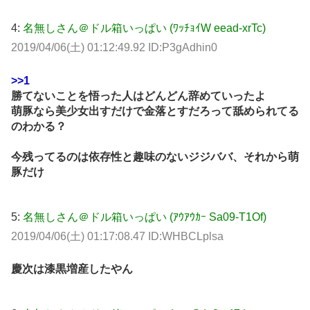
4:
名無しさん＠ドル箱いっぱい (ﾜｯﾁｮｲW eead-xrTc)
2019/04/06(土) 01:12:49.92 ID:P3gAdhin0
>>1
勝てないことを悟った人はどんどん辞めていったよ
萌豚なら美少女出すだけで金落とすだろって舐められてる
のわかる？
今残ってるのは依存性と趣味のないジジババ、それから萌
豚だけ
5:
名無しさん＠ドル箱いっぱい (ｱｳｱｳｶｰ Sa09-T1Of)
2019/04/06(土) 01:17:08.47 ID:WHBCLplsa
慶次は漆黒増産したやん