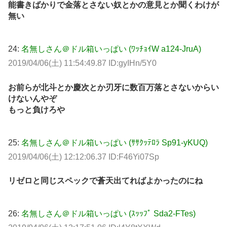
能書きばかりで金落とさない奴とかの意見とか聞くわけが
無い
24:
名無しさん＠ドル箱いっぱい (ﾜｯﾁｮｲW a124-JruA)
2019/04/06(土) 11:54:49.87 ID:gyIHn/5Y0
お前らが北斗とか慶次とか刃牙に数百万落とさないからい
けないんやぞ
もっと負けろや
25:
名無しさん＠ドル箱いっぱい (ｻｻｸｯﾃﾛﾗ Sp91-yKUQ)
2019/04/06(土) 12:12:06.37 ID:F46Yi07Sp
リゼロと同じスペックで蒼天出てればよかったのにね
26:
名無しさん＠ドル箱いっぱい (ｽｯｯﾌﾟ Sda2-FTes)