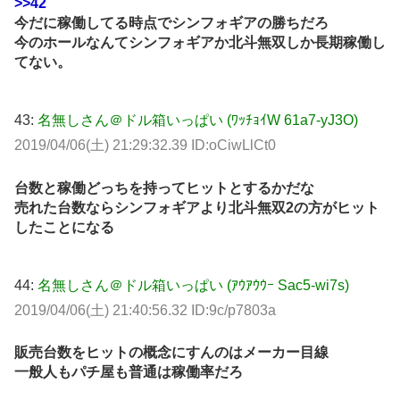
>>42
今だに稼働してる時点でシンフォギアの勝ちだろ
今のホールなんてシンフォギアか北斗無双しか長期稼働し
てない。
43:
名無しさん＠ドル箱いっぱい (ﾜｯﾁｮｲW 61a7-yJ3O)
2019/04/06(土) 21:29:32.39 ID:oCiwLlCt0
台数と稼働どっちを持ってヒットとするかだな
売れた台数ならシンフォギアより北斗無双2の方がヒット
したことになる
44:
名無しさん＠ドル箱いっぱい (ｱｳｱｳｳｰ Sac5-wi7s)
2019/04/06(土) 21:40:56.32 ID:9c/p7803a
販売台数をヒットの概念にすんのはメーカー目線
一般人もパチ屋も普通は稼働率だろ