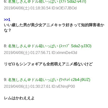
6:
名無しさん＠ドル箱いっぱい (ｽﾌｯ Sda2-v47r)
2019/04/06(土) 01:18:30.54 ID:kOEi7JBOd
>>1
いい歳した男が美少女アニメキャラ好きって知的障害者か
な？
8:
名無しさん＠ドル箱いっぱい (ｽｯｯﾌﾟ Sda2-yJ3O)
2019/04/06(土) 01:27:56.71 ID:xlmmDe43d
リゼロもシンフォギアも全然萌えアニメ感ないけど
9:
名無しさん＠ドル箱いっぱい (ﾜｯﾁｮｲ c2b4-j9UZ)
2019/04/06(土) 01:30:27.61 ID:vENrvjP00
レムはかわええよ