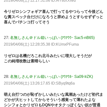
2019/04/06(土) 12:17:51.06 ID:l4Y8tXXWd
今リゼロシンフォギア喜んで打ってるやつらって今後どん
な糞スペック台だけになろうと辞めようとすらせずずっと
喜んでパチンコ打ってそう
27:
名無しさん＠ドル箱いっぱい (ｱｳｱｳｳｰ Sac5-nB65)
2019/04/06(土) 12:28:35.38 ID:KUmxPFuma
リゼロは名機だろこれ北斗みたいに増大しそうだが
この純増枚数は素晴らしい
28:
名無しさん＠ドル箱いっぱい (ｱｳｱｳｶｰ Sa09-IrZK)
2019/04/06(土) 13:26:17.65 ID:SByq9tq6a
萌え台打つのが恥ずかしいみたいな風潮あったけど初代ま
どかが大ヒットしてからそういう感覚って薄れたよな
シンフォとかリゼロもDQNやオタクっぽくない奴が普通