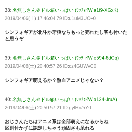
38:
名無しさん＠ドル箱いっぱい (ﾜｯﾁｮｲW a1f9-XGxK)
2019/04/06(土) 17:46:04.79 ID:u1uM3UO+0
シンフォギアが北斗か牙狼ならもっと売れたし客も付いた
と思うぞ
39:
名無しさん＠ドル箱いっぱい (ﾜｯﾁｮｲW e594-6dCq)
2019/04/06(土) 20:40:57.26 ID:cz4GUWvC0
シンフォギア萌えるか？熱血アニメじゃない？
40:
名無しさん＠ドル箱いっぱい (ﾜｯﾁｮｲW a124-JruA)
2019/04/06(土) 20:50:57.21 ID:gyIHn/5Y0
おじさんたちはアニメ系は全部萌えになるからね
区別付かずに認定しちゃう頑固さも呆れる