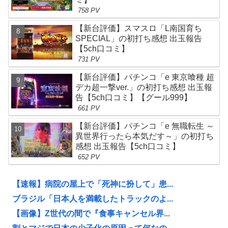
758 PV
【新台評価】スマスロ「L南国育ち
SPECIAL」の初打ち感想 出玉報告
【5ch口コミ】
731 PV
【新台評価】パチンコ「e 東京喰種 超
デカ超一撃ver.」の初打ち感想 出玉報
告【5ch口コミ】【グール999】
661 PV
【新台評価】パチンコ「e 無職転生 ～
異世界行ったら本気だす～」の初打ち
感想 出玉報告【5ch口コミ】
652 PV
【速報】病院の屋上で「死神に扮して」患...
ブラジル「日本人を満載したトラックのよ...
【画像】Z世代の間で『食事キャンセル界...