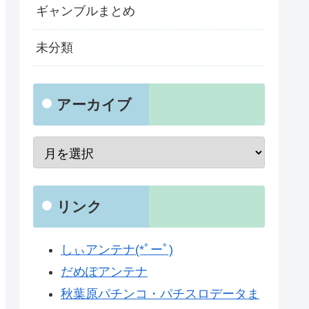
ギャンブルまとめ
未分類
アーカイブ
リンク
しぃアンテナ(*ﾟーﾟ)
だめぽアンテナ
秋葉原パチンコ・パチスロデータま