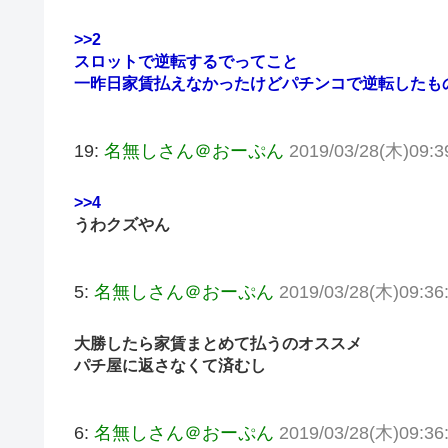
>>2
スロットで逆転するでってこと
一昨日家賃払えなかったけどパチンコで逆転したも
19:
名無しさん＠おーぷん
2019/03/28(木)09:3
>>4
うわクズやん
5:
名無しさん＠おーぷん
2019/03/28(木)09:36:
大勝したら家賃まとめて払うのオススメ
パチ屋に返さなくて済むし
6:
名無しさん＠おーぷん
2019/03/28(木)09:36