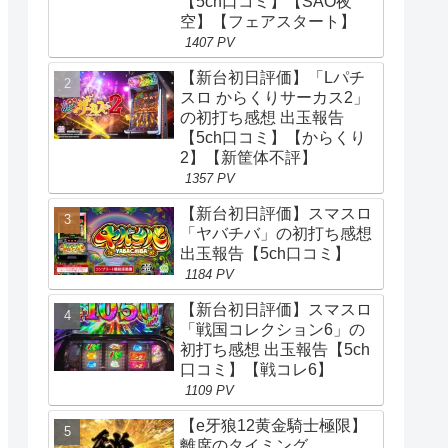
【5ch口コミ】【SAO夜
空】【フェアスタート】
1407 PV
【新台初日評価】「Lパチ
スロ からくりサーカス2」
の初打ち感想 出玉報告
【5ch口コミ】【からくり
2】【新筐体不評】
1357 PV
【新台初日評価】スマスロ
「ヤバチバ」の初打ち感想
出玉報告【5ch口コミ】
1184 PV
【新台初日評価】スマスロ
「戦国コレクション6」の
初打ち感想 出玉報告【5ch
口コミ】【戦コレ6】
1109 PV
【e牙狼12黄金騎士極限】
離席のタイミング