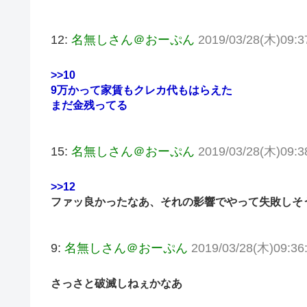
12:
名無しさん＠おーぷん
2019/03/28(木)09:3
>>10
9万かって家賃もクレカ代もはらえた
まだ金残ってる
15:
名無しさん＠おーぷん
2019/03/28(木)09:3
>>12
ファッ良かったなあ、それの影響でやって失敗しそ
9:
名無しさん＠おーぷん
2019/03/28(木)09:36:
さっさと破滅しねぇかなあ