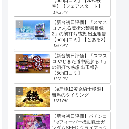
【5ch口コミ】【SAO夜
空】【フェアスタート】
1782 PV
【新台初日評価】「スマス
ロ とある魔術の禁書目録
2」の初打ち感想 出玉報告
【5ch口コミ】【とある2】
1367 PV
【新台初日評価】「スマス
ロ やじきた道中記参る！」
の初打ち感想 出玉報告
【5ch口コミ】
1358 PV
【e牙狼12黄金騎士極限】
離席のタイミング
1123 PV
【新台初日評価】パチンコ
「eフィーバー機動戦士ガ
ンダムSEED クライマック