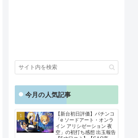
今月の人気記事
【新台初日評価】パチンコ
「e ソードアート・オンラ
イン アリシゼーション 夜
空」の初打ち感想 出玉報告