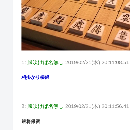
1:
風吹けば名無し
2019/02/21(木) 20:11:08.5
相掛かり棒銀
2:
風吹けば名無し
2019/02/21(木) 20:11:56.4
銀将保留