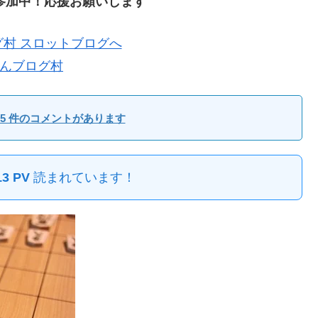
参加中！応援お願いします
んブログ村
5 件のコメントがあります
13 PV
読まれています！