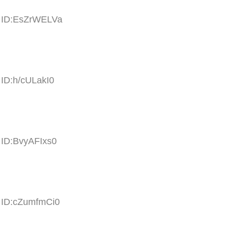
3 ID:EsZrWELVa
 ID:h/cULakI0
 ID:BvyAFIxs0
7 ID:cZumfmCi0