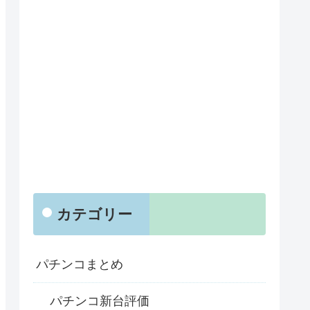
カテゴリー
パチンコまとめ
パチンコ新台評価