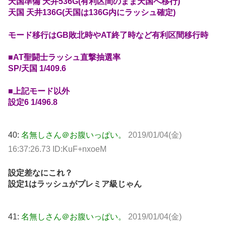
天国準備 天井536G(有利区間のまま天国へ移行)
天国 天井136G(天国は136G内にラッシュ確定)
モード移行はGB敗北時やAT終了時など有利区間移行時
■AT聖闘士ラッシュ直撃抽選率
SP/天国 1/409.6
■上記モード以外
設定6 1/496.8
40:
名無しさん＠お腹いっぱい。
2019/01/04(金)
16:37:26.73 ID:KuF+nxoeM
設定差なにこれ？
設定1はラッシュがプレミア級じゃん
41:
名無しさん＠お腹いっぱい。
2019/01/04(金)