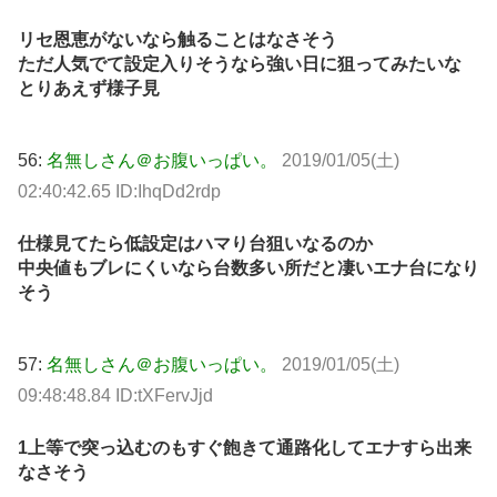
リセ恩恵がないなら触ることはなさそう
ただ人気でて設定入りそうなら強い日に狙ってみたいな
とりあえず様子見
56:
名無しさん＠お腹いっぱい。
2019/01/05(土)
02:40:42.65 ID:IhqDd2rdp
仕様見てたら低設定はハマり台狙いなるのか
中央値もブレにくいなら台数多い所だと凄いエナ台になり
そう
57:
名無しさん＠お腹いっぱい。
2019/01/05(土)
09:48:48.84 ID:tXFervJjd
1上等で突っ込むのもすぐ飽きて通路化してエナすら出来
なさそう