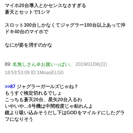
マイホ20台導入とかセンスなさすぎる
蒼天とセットで1シマ
スロット300台しかなくてジャグラー100台以上あって沖
ドキ40台のマイホで
なにが姿を消すのかな
89:
名無しさん＠お腹いっぱい。
2019/01/06(日)
18:53:53.09 ID:1MoaoELG0
>>87
ジャグラーガールズじゃね？
もうすぐ検定切れるでしょ
こっちも蒼天20台、星矢20台入るわ
いやいや…6号機は中間程度じゃ粘れんよ
鏡より吸い込みそうだし下はGODをマイルドにしたグラ
フになりそう