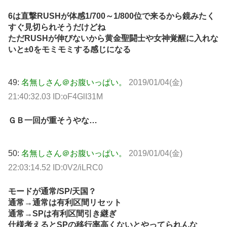
6は直撃RUSHが体感1/700～1/800位で来るから鏡みたく
すぐ見切られそうだけどね
ただRUSHが伸びないから黄金聖闘士や女神覚醒に入れな
いと±0をモミモミする感じになる
49:
名無しさん＠お腹いっぱい。
2019/01/04(金)
21:40:32.03 ID:oF4GlI31M
ＧＢ一回が重そうやな…
50:
名無しさん＠お腹いっぱい。
2019/01/04(金)
22:03:14.52 ID:0V2/iLRC0
モードが通常/SP/天国？
通常→通常は有利区間リセット
通常→SPは有利区間引き継ぎ
仕様考えるとSPの移行率高くないとやってられんな