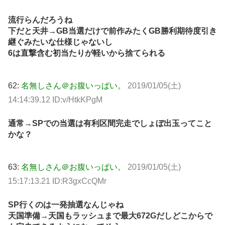
流行らんだろうね
下だと天井→GB当選だけで前作みたくGB勝利期待度引き
継ぐみたいな仕様じゃないし
6は直撃含む初当たりが軽いから捨てられる
62:
名無しさん＠お腹いっぱい。
2019/01/05(土)
14:14:39.12 ID:v/HtkKPgM
通常→SPでの当選は有利区間完走でしょぼ出玉ってこと
かな？
63:
名無しさん＠お腹いっぱい。
2019/01/05(土)
15:17:13.21 ID:R3gxCcQMr
SP行くのは一発抽選なんじゃね
天国準備→天国もラッシュまで最大672Gだしどこからで