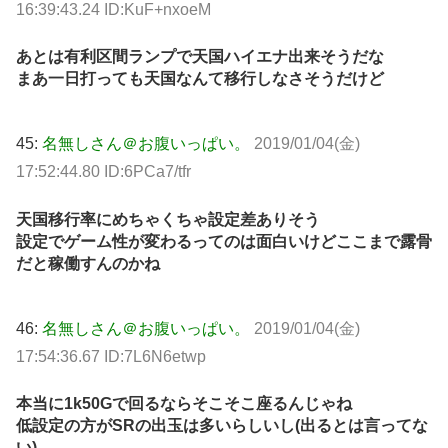
16:39:43.24 ID:KuF+nxoeM
あとは有利区間ランプで天国ハイエナ出来そうだな
まあ一日打っても天国なんて移行しなさそうだけど
45:
名無しさん＠お腹いっぱい。
2019/01/04(金)
17:52:44.80 ID:6PCa7/tfr
天国移行率にめちゃくちゃ設定差ありそう
設定でゲーム性が変わるってのは面白いけどここまで露骨
だと稼働すんのかね
46:
名無しさん＠お腹いっぱい。
2019/01/04(金)
17:54:36.67 ID:7L6N6etwp
本当に1k50Gで回るならそこそこ座るんじゃね
低設定の方がSRの出玉は多いらしいし(出るとは言ってな
い)