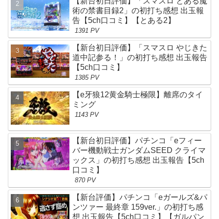
【新台初日評価】「スマスロ とある魔
術の禁書目録2」の初打ち感想 出玉報
告【5ch口コミ】【とある2】
1391 PV
【新台初日評価】「スマスロ やじきた
道中記参る！」の初打ち感想 出玉報告
【5ch口コミ】
1385 PV
【e牙狼12黄金騎士極限】離席のタイ
ミング
1143 PV
【新台初日評価】パチンコ「eフィー
バー機動戦士ガンダムSEED クライマ
ックス」の初打ち感想 出玉報告【5ch
口コミ】
870 PV
【新台評価】パチンコ「eガールズ&パ
ンツァー 最終章 159ver.」の初打ち感
想 出玉報告【5ch口コミ】【ガルパン