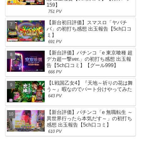
159】
751 PV
【新台初日評価】スマスロ「ヤバチ
バ」の初打ち感想 出玉報告【5ch口コ
ミ】
691 PV
【新台評価】パチンコ「e 東京喰種 超
デカ超一撃ver.」の初打ち感想 出玉報
告【5ch口コミ】【グール999】
666 PV
【L戦国乙女4】『天地～祈りの花は舞
う～』暇なのでパート分けやってみた
643 PV
【新台評価】パチンコ「e 無職転生 ～
異世界行ったら本気だす～」の初打ち
感想 出玉報告【5ch口コミ】
610 PV