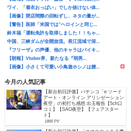
ワイ、「着衣おっばい」でしか抜けない体...
【画像】閉店間際の回転ずし、ネタの量が...
【警告】医師「米国では”ヘロインと同じ...
鈴木福「運転免許を取得しました！！ちゃ...
中国、三峡ダムが全開放流。長江流域で深...
『フリーザ』の声優、他のキャラはバイキ...
【朗報】Vtuber界、新たなる『弱男...
【画像】小さくて可愛い小鳥遊ホシノは腰...
今月の人気記事
【新台初日評価】パチンコ「e ソード
アート・オンライン アリシゼーション
夜空」の初打ち感想 出玉報告【5ch口
コミ】【SAO夜空】【フェアスター
ト】
1800 PV