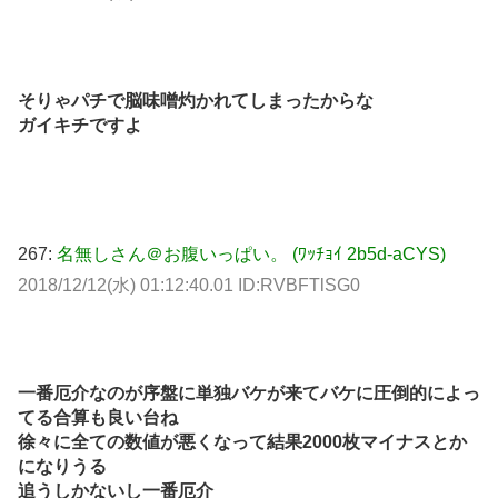
そりゃパチで脳味噌灼かれてしまったからな
ガイキチですよ
267:
名無しさん＠お腹いっぱい。 (ﾜｯﾁｮｲ 2b5d-aCYS)
2018/12/12(水) 01:12:40.01 ID:RVBFTlSG0
一番厄介なのが序盤に単独バケが来てバケに圧倒的によっ
てる合算も良い台ね
徐々に全ての数値が悪くなって結果2000枚マイナスとか
になりうる
追うしかないし一番厄介