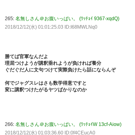
265:
名無しさん＠お腹いっぱい。 (ﾜｯﾁｮｲ 9367-xqdQ)
2018/12/12(水) 01:01:25.03 ID:I68MWLNq0
勝てば官軍なんだよ
理屈つけようが講釈垂れようが負ければ養分
ぐだぐだ人に文句つけて実際負けたら話にならんぞ
何でジャグスレはさも数学得意ですと
変に講釈つけたがるヤツばかりなのか
266:
名無しさん＠お腹いっぱい。 (ﾜｯﾁｮｲW 13cf-Aiow)
2018/12/12(水) 01:03:36.60 ID:0f4CEucA0