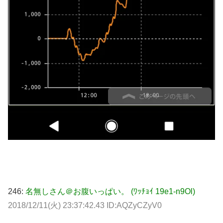
246:
名無しさん＠お腹いっぱい。 (ﾜｯﾁｮｲ 19e1-n9Ol)
2018/12/11(火) 23:37:42.43 ID:AQZyCZyV0