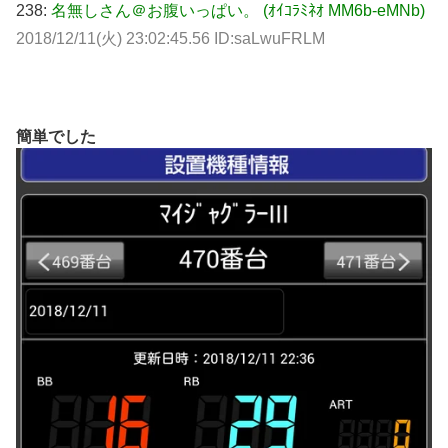
238:
名無しさん＠お腹いっぱい。 (ｵｲｺﾗﾐﾈｵ MM6b-eMNb)
2018/12/11(火) 23:02:45.56 ID:saLwuFRLM
簡単でした