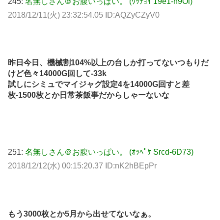
245:
名無しさん＠お腹いっぱい。 (ﾜｯﾁｮｲ 19e1-n9Ol)
2018/12/11(火) 23:32:54.05 ID:AQZyCZyV0
昨日今日、機械割104%以上の台しか打ってないつもりだ
けど色々14000G回して-33k
試しにシミュでマイジャグ設定4を14000G回すと差
枚-1500枚とか日常茶飯事だからしゃーないな
251:
名無しさん＠お腹いっぱい。 (ｵｯﾍﾟｹ Srcd-6D73)
2018/12/12(水) 00:15:20.37 ID:nK2hBEpPr
もう3000枚とか5月から出せてないなぁ。