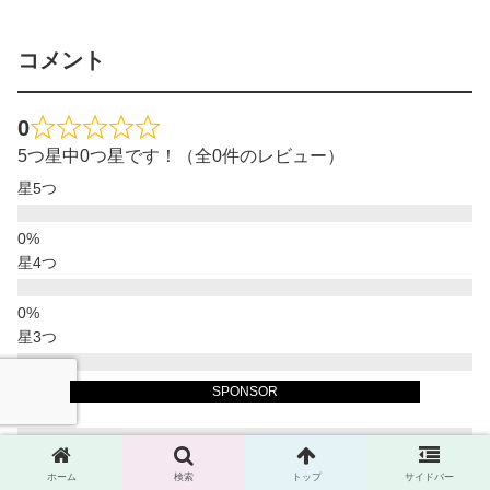
コメント
0
5つ星中0つ星です！（全0件のレビュー）
星5つ
星4つ
星3つ
SPONSOR
星2つ
ホーム
検索
トップ
サイドバー
星1つ