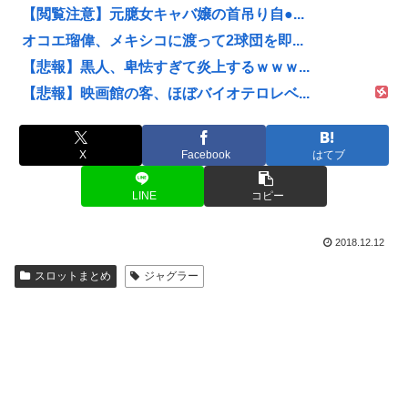
【閲覧注意】元臆女キャバ嬢の首吊り自●...
オコエ瑠偉、メキシコに渡って2球団を即...
【悲報】黒人、卑怯すぎて炎上するｗｗｗ...
【悲報】映画館の客、ほぼバイオテロレベ...
X
Facebook
はてブ
LINE
コピー
2018.12.12
スロットまとめ
ジャグラー