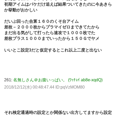
初期アイムはバケだけ追えば結果ついてきたのに今あきら
か挙動がおかしい
だいぶ回った合算１６０のくそ台アイム
差枚－２０００枚からプラマイゼロまできてたから
まだ出る気がして打ったら速攻で１０００枚でた
差枚プラス１０００までいったから１５０Ｇでヤメ
いいとこ設定3だと仮定するとこれ以上二度と出ない
261:
名無しさん＠お腹いっぱい。 (ﾜｯﾁｮｲ ab8e-xqdQ)
2018/12/12(水) 00:48:47.44 ID:pqVzMOM80
それ検定通過時の設定とか関係ない出方してますから設定