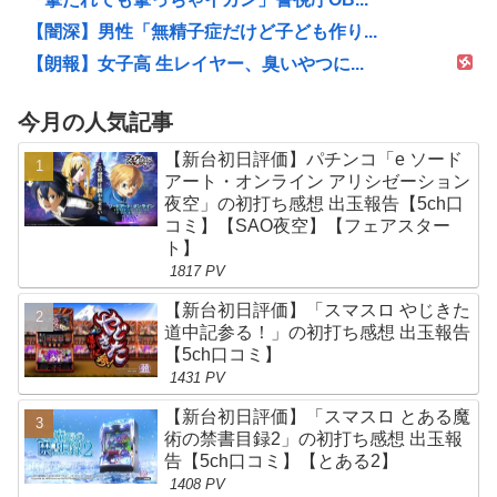
【闇深】男性「無精子症だけど子ども作り...
【朗報】女子高 生レイヤー、臭いやつに...
今月の人気記事
【新台初日評価】パチンコ「e ソード
アート・オンライン アリシゼーション
夜空」の初打ち感想 出玉報告【5ch口
コミ】【SAO夜空】【フェアスター
ト】
1817 PV
【新台初日評価】「スマスロ やじきた
道中記参る！」の初打ち感想 出玉報告
【5ch口コミ】
1431 PV
【新台初日評価】「スマスロ とある魔
術の禁書目録2」の初打ち感想 出玉報
告【5ch口コミ】【とある2】
1408 PV