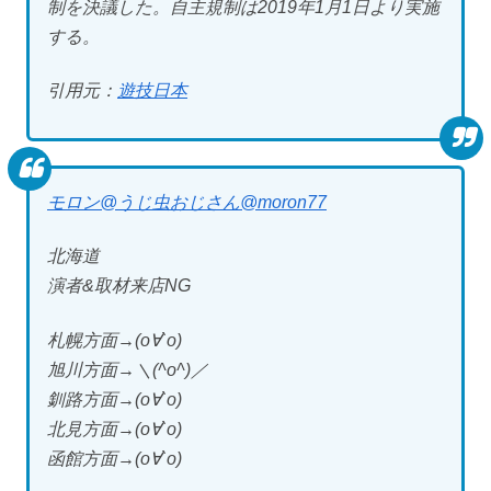
制を決議した。自主規制は2019年1月1日より実施
する。
引用元：
遊技日本
モロン@うじ虫おじさん
@moron77
北海道
演者&取材来店NG
札幌方面→(о∀`о)
旭川方面→＼(^o^)／
釧路方面→(о∀`о)
北見方面→(о∀`о)
函館方面→(о∀`о)