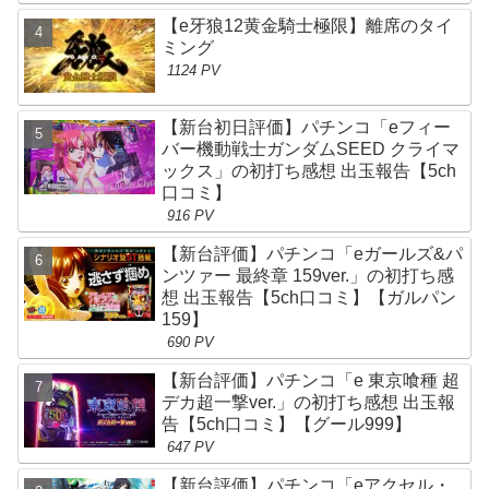
【e牙狼12黄金騎士極限】離席のタイ
ミング
1124 PV
【新台初日評価】パチンコ「eフィー
バー機動戦士ガンダムSEED クライマ
ックス」の初打ち感想 出玉報告【5ch
口コミ】
916 PV
【新台評価】パチンコ「eガールズ&パ
ンツァー 最終章 159ver.」の初打ち感
想 出玉報告【5ch口コミ】【ガルパン
159】
690 PV
【新台評価】パチンコ「e 東京喰種 超
デカ超一撃ver.」の初打ち感想 出玉報
告【5ch口コミ】【グール999】
647 PV
【新台評価】パチンコ「eアクセル・