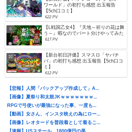
ワールド」の初打ち感想 出玉報告
【5ch口コミ】
622 PV
【L戦国乙女4】『天地～祈りの花は舞
う～』暇なのでパート分けやってみた
617 PV
【新台初日評価】スマスロ「ヤバチ
バ」の初打ち感想 出玉報告【5ch口コ
ミ】
612 PV
【悲報】人間「バックアップ作成して」A...
【画像】夏祭り和太鼓JKｗｗｗｗｗｗｗ...
RPGで弓使いが最強になった事、一度も...
【動画】女さん、インスタ映えの為にロー...
【画像】レオタードを普段着として着るこ...
【速報】USスチール、1800億円の黒...