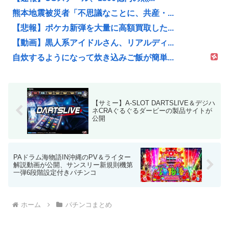
熊本地震被災者「不思議なことに、共産・...
【悲報】ポケカ新弾を大量に高額買取した...
【動画】黒人系アイドルさん、リアルディ...
自炊するようになって炊き込みご飯が簡単...
【サミー】A-SLOT DARTSLIVE＆デジハ
ネCRAぐるぐるダービーの製品サイトが
公開
PAドラム海物語IN沖縄のPV＆ライター
解説動画が公開、サンスリー新規則機第
一弾6段階設定付きパチンコ
ホーム
パチンコまとめ