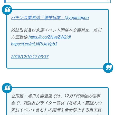
パチンコ業界誌「遊技日本」
@yuginippon
雑誌取材及び来店イベント開催を全面禁止、旭川
方面遊協
https://t.co/ZNveZW2ldi
https://t.co/mLNRUeVpb3
2018/12/10 17:03:37
北海道・旭川方面遊協では、12月7日開催の理事
会で、雑誌及びライター取材（著名人・芸能人の
来店イベント含む）の開催を全面禁止する自主規