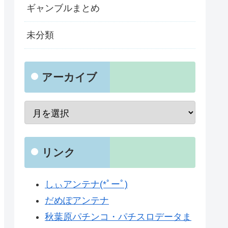
ギャンブルまとめ
未分類
アーカイブ
リンク
しぃアンテナ(*ﾟーﾟ)
だめぽアンテナ
秋葉原パチンコ・パチスロデータま