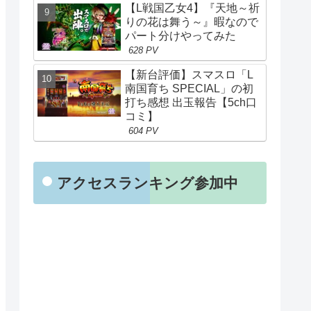
【L戦国乙女4】『天地～祈
りの花は舞う～』暇なので
パート分けやってみた
628 PV
【新台評価】スマスロ「L
南国育ち SPECIAL」の初
打ち感想 出玉報告【5ch口
コミ】
604 PV
アクセスランキング参加中