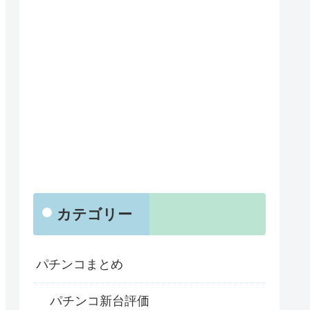
カテゴリー
パチンコまとめ
パチンコ新台評価