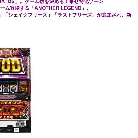
THANATOS」。ゲーム数を決める上乗せ特化ゾーン
ム登場する「ANOTHER LEGEND」。
」「シェイクフリーズ」「ラストフリーズ」が追加され、新