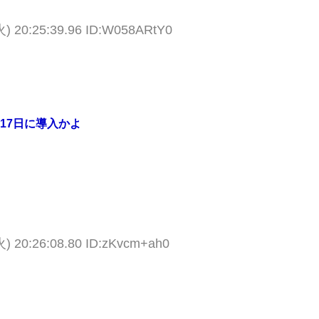
火) 20:25:39.96 ID:W058ARtY0
17日に導入かよ
火) 20:26:08.80 ID:zKvcm+ah0