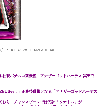
火) 19:41:32.28 ID:NzrVBLh4r
ホ社製パチスロ新機種「アナザーゴッドハーデス-冥王召
USver.-」正統後継機となる「アナザーゴッドハーデス-
ており、チャンスゾーンでは死神「タナトス」が