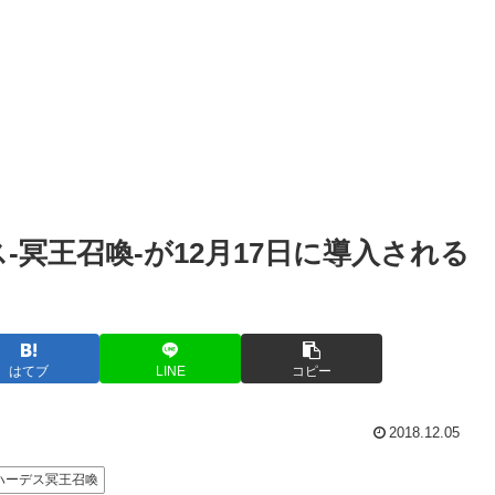
-冥王召喚-が12月17日に導入される
はてブ
LINE
コピー
2018.12.05
ハーデス冥王召喚