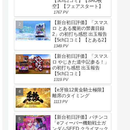
【5ch口コミ】【SAO夜
空】【フェアスタート】
1767 PV
【新台初日評価】「スマス
ロ とある魔術の禁書目録
2」の初打ち感想 出玉報告
【5ch口コミ】【とある2】
1349 PV
【新台初日評価】「スマス
ロ やじきた道中記参る！」
の初打ち感想 出玉報告
【5ch口コミ】
1319 PV
【e牙狼12黄金騎士極限】
離席のタイミング
1113 PV
【新台初日評価】パチンコ
「eフィーバー機動戦士ガ
ンダムSEED クライマック