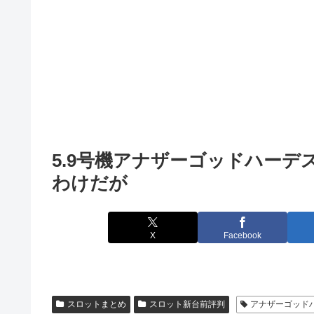
5.9号機アナザーゴッドハーデス
わけだが
X
Facebook
スロットまとめ
スロット新台前評判
アナザーゴッド