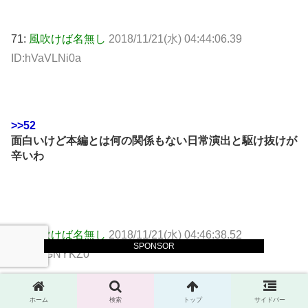
71:
風吹けば名無し
2018/11/21(水) 04:44:06.39
ID:hVaVLNi0a
>>52
面白いけど本編とは何の関係もない日常演出と駆け抜けが
辛いわ
85:
風吹けば名無し
2018/11/21(水) 04:46:38.52
SPONSOR
ID:1NyGNYKZ0
ホーム
検索
トップ
サイドバー