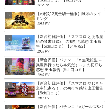
【5ch口コミ】【戦コレ6】
1112 PV
【e牙狼12黄金騎士極限】離席のタイ
ミング
1061 PV
【新台初日評価】「スマスロ とある魔
術の禁書目録2」の初打ち感想 出玉報
告【5ch口コミ】【とある2】
1055 PV
【新台評価】パチンコ「e 無職転生 ～
異世界行ったら本気だす～」の初打ち
感想 出玉報告【5ch口コミ】
1049 PV
【新台初日評価】「スマスロ やじきた
道中記参る！」の初打ち感想 出玉報告
【5ch口コミ】
1047 PV
【新台評価】パチンコ「eガールズ&パ