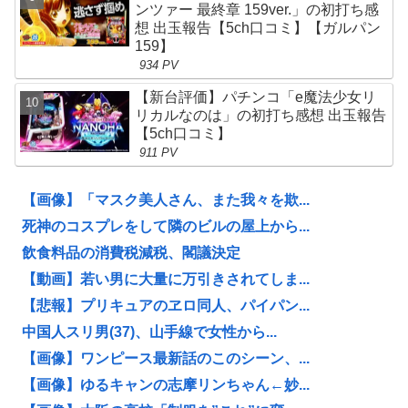
ンツァー 最終章 159ver.」の初打ち感
想 出玉報告【5ch口コミ】【ガルパン
159】
934 PV
【新台評価】パチンコ「e魔法少女リ
リカルなのは」の初打ち感想 出玉報告
【5ch口コミ】
911 PV
【画像】「マスク美人さん、また我々を欺...
死神のコスプレをして隣のビルの屋上から...
飲食料品の消費税減税、閣議決定
【動画】若い男に大量に万引きされてしま...
【悲報】プリキュアのヱロ同人、パイパン...
中国人スリ男(37)、山手線で女性から...
【画像】ワンピース最新話のこのシーン、...
【画像】ゆるキャンの志摩リンちゃん←妙...