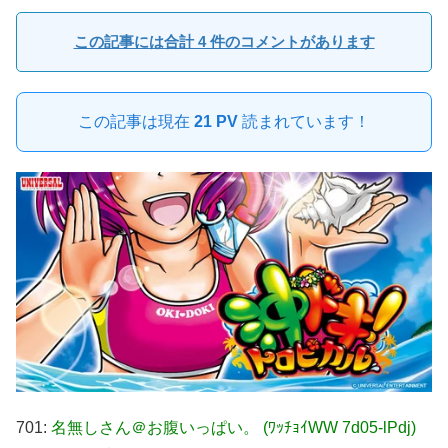
この記事には合計 4 件のコメントがあります
この記事は現在
21 PV
読まれています！
701:
名無しさん＠お腹いっぱい。 (ﾜｯﾁｮｲWW 7d05-lPdj)