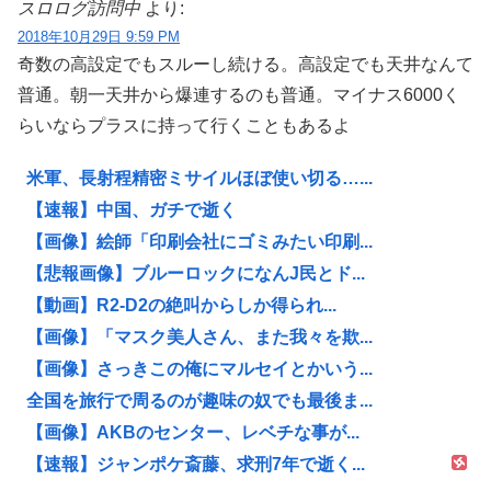
スロログ訪問中
より:
2018年10月29日 9:59 PM
奇数の高設定でもスルーし続ける。高設定でも天井なんて
普通。朝一天井から爆連するのも普通。マイナス6000く
らいならプラスに持って行くこともあるよ
米軍、長射程精密ミサイルほぼ使い切る…...
【速報】中国、ガチで逝く
【画像】絵師「印刷会社にゴミみたい印刷...
【悲報画像】ブルーロックになんJ民とド...
【動画】R2-D2の絶叫からしか得られ...
【画像】「マスク美人さん、また我々を欺...
【画像】さっきこの俺にマルセイとかいう...
全国を旅行で周るのが趣味の奴でも最後ま...
【画像】AKBのセンター、レベチな事が...
【速報】ジャンポケ斎藤、求刑7年で逝く...