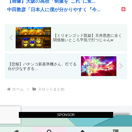
【画像】大阪の高校「制服を”これ”に変...
中田敦彦「日本人に僕が分かりやすく『今...
【ミリオンゴッド凱旋】天井恩恵に全く
関係無いところ平気で打つじゃんw
【悲報】パチンコ新基準機さん、打てる
台が少なすぎる…
ホーム
スロットまとめ
SPONSOR