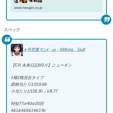
www.newgin.co.jp
スペック
４号営業マン(・ω・)
@King__Gulf
【CR 未来日記M3-V】ニューギン
1種2種混合タイプ
図柄当たり1/319.68
小当たり1/158.30→1/8.77
時短77or40or20回
4&1&4&6&14&3 8c