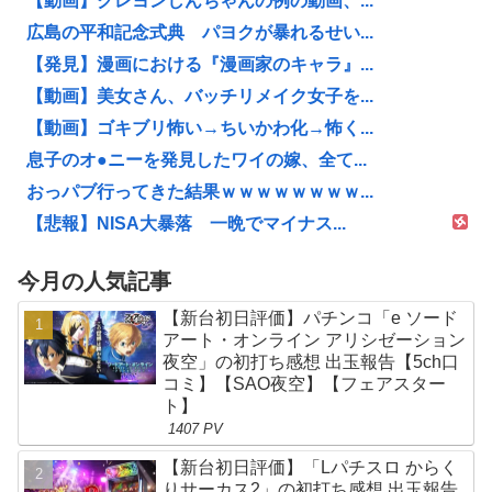
【動画】クレヨンしんちゃんの例の動画、...
広島の平和記念式典 パヨクが暴れるせい...
【発見】漫画における『漫画家のキャラ』...
【動画】美女さん、バッチリメイク女子を...
【動画】ゴキブリ怖い→ちいかわ化→怖く...
息子のオ●ニーを発見したワイの嫁、全て...
おっパブ行ってきた結果ｗｗｗｗｗｗｗｗ...
【悲報】NISA大暴落 一晩でマイナス...
今月の人気記事
【新台初日評価】パチンコ「e ソード
アート・オンライン アリシゼーション
夜空」の初打ち感想 出玉報告【5ch口
コミ】【SAO夜空】【フェアスター
ト】
1407 PV
【新台初日評価】「Lパチスロ からく
りサーカス2」の初打ち感想 出玉報告