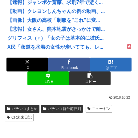
【速報】ジャンポケ斎藤、求刑7年で逝く...
【動画】クレヨンしんちゃんの例の動画、...
【画像】大阪の高校「制服を”これ”に変...
【悲報】女さん、熊本地震がきっかけで離...
グリフィス（♀）「女の子は基本的に彼氏...
X民「夜道を水着の女性が歩いてても、レ...
X
Facebook
はてブ
LINE
コピー
2018.10.22
パチンコまとめ
パチンコ新台前評判
ニューギン
CR未来日記