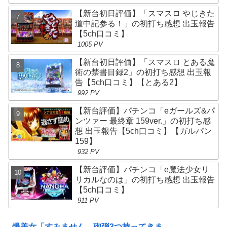
【新台初日評価】「スマスロ やじきた
道中記参る！」の初打ち感想 出玉報告
【5ch口コミ】
1005 PV
【新台初日評価】「スマスロ とある魔
術の禁書目録2」の初打ち感想 出玉報
告【5ch口コミ】【とある2】
992 PV
【新台評価】パチンコ「eガールズ&パ
ンツァー 最終章 159ver.」の初打ち感
想 出玉報告【5ch口コミ】【ガルパン
159】
932 PV
【新台評価】パチンコ「e魔法少女リ
リカルなのは」の初打ち感想 出玉報告
【5ch口コミ】
911 PV
爆美女「すみません。砲弾3つ持ってきま...