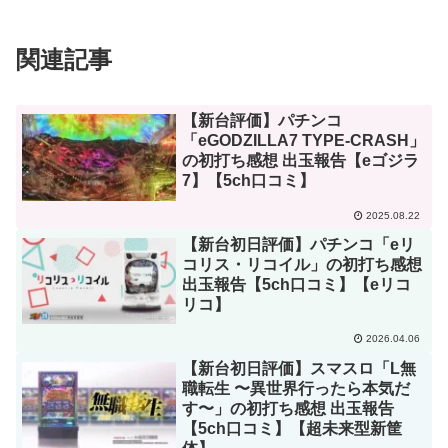
関連記事
【新台評価】パチンコ
「eGODZILLA7 TYPE-CRASH」
の初打ち感想 出玉報告【eゴジラ
7】【5ch口コミ】
2025.08.22
【新台初日評価】パチンコ「eリ
コリス・リコイル」の初打ち感想
出玉報告【5ch口コミ】【eリコ
リコ】
2026.04.06
【新台初日評価】スマスロ「L無
職転生 〜異世界行ったら本気だ
す〜」の初打ち感想 出玉報告
【5ch口コミ】【超未来型新筐