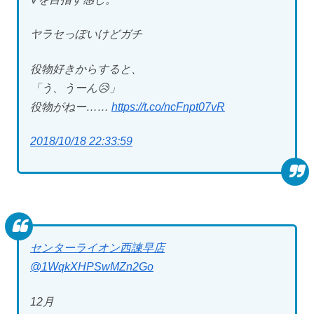
ヤラセっぽいけどガチ
役物好きからすると、
「う、うーん😥」
役物がねー……
https://t.co/ncFnpt07vR
2018/10/18 22:33:59
センターライオン西諫早店
@1WqkXHPSwMZn2Go
12月