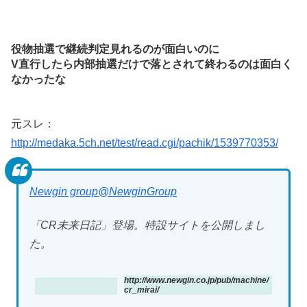
役物抽選で継続判定見れるのが面白いのに
V直行したら内部抽選だけで落とされて終わるのは面白く
なかったな
元スレ：
http://medaka.5ch.net/test/read.cgi/pachik/1539770353/
Newgin group
@NewginGroup
「CR未来日記」登場。特設サイトを公開しまし
た。
http://www.newgin.co.jp/pub/machine/
cr_mirai/