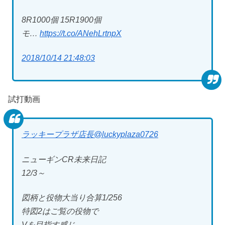
8R1000個 15R1900個
モ…
https://t.co/ANehLrtnpX
2018/10/14 21:48:03
試打動画
ラッキープラザ店長
@luckyplaza0726
ニューギンCR未来日記
12/3～
図柄と役物大当り合算1/256
特図2はご覧の役物で
Vを目指す感じ。