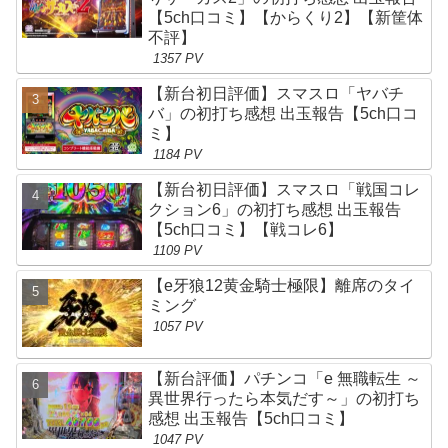
【5ch口コミ】【からくり2】【新筐体
不評】
1357 PV
【新台初日評価】スマスロ「ヤバチ
バ」の初打ち感想 出玉報告【5ch口コ
ミ】
1184 PV
【新台初日評価】スマスロ「戦国コレ
クション6」の初打ち感想 出玉報告
【5ch口コミ】【戦コレ6】
1109 PV
【e牙狼12黄金騎士極限】離席のタイ
ミング
1057 PV
【新台評価】パチンコ「e 無職転生 ～
異世界行ったら本気だす～」の初打ち
感想 出玉報告【5ch口コミ】
1047 PV