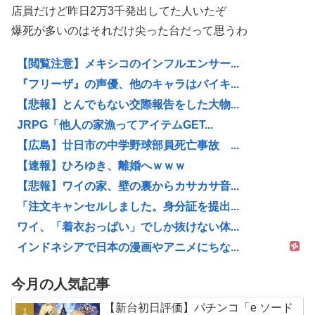
店員だけど昨日2万3千発出してた人いたぞ
爆死が多いのはそれだけ尖った台だって思うわ
【閲覧注意】メキシコのインフルエンサー...
『フリーザ』の声優、他のキャラはバイキ...
【悲報】とんでもない交際報告をした大物...
JRPG「他人の家漁ってアイテムGET...
【広島】廿日市の中学野球部員死亡事故 ...
【速報】ひろゆき、離婚へｗｗｗ
【悲報】ワイの家、壁の裏からカサカサ音...
「注文キャンセルしました。身分証を提出...
ワイ、「着衣おっばい」でしか抜けない体...
インドネシアで日本の漫画やアニメにちな...
今月の人気記事
【新台初日評価】パチンコ「e ソード