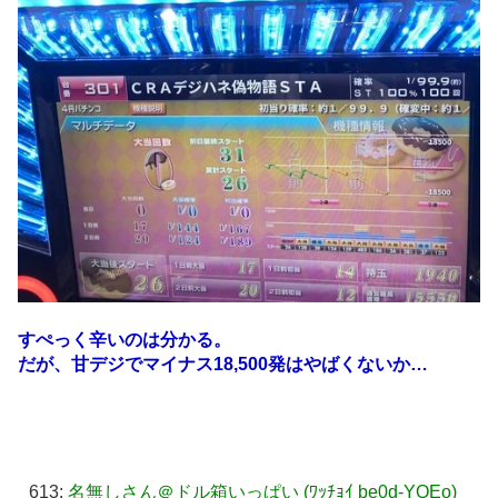
すぺっく辛いのは分かる。
だが、甘デジでマイナス18,500発はやばくないか…
613:
名無しさん＠ドル箱いっぱい (ﾜｯﾁｮｲ be0d-YQEo)