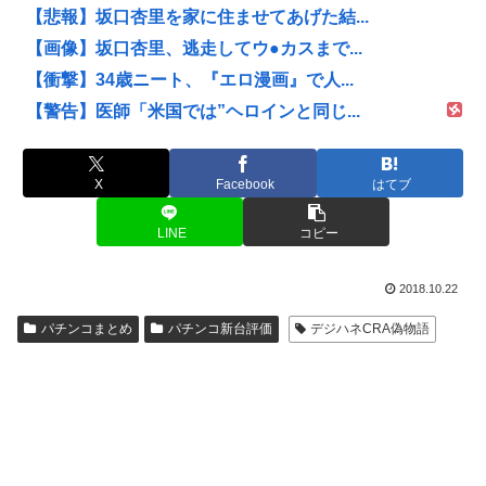
【悲報】坂口杏里を家に住ませてあげた結...
【画像】坂口杏里、逃走してウ●カスまで...
【衝撃】34歳ニート、『エロ漫画』で人...
【警告】医師「米国では”ヘロインと同じ...
X
Facebook
はてブ
LINE
コピー
2018.10.22
パチンコまとめ
パチンコ新台評価
デジハネCRA偽物語