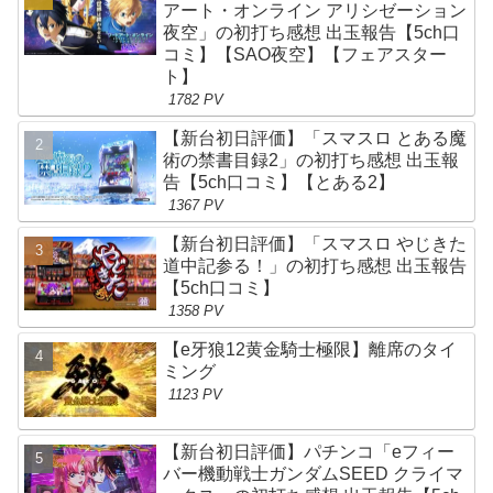
アート・オンライン アリシゼーション
夜空」の初打ち感想 出玉報告【5ch口
コミ】【SAO夜空】【フェアスター
ト】
1782 PV
【新台初日評価】「スマスロ とある魔
術の禁書目録2」の初打ち感想 出玉報
告【5ch口コミ】【とある2】
1367 PV
【新台初日評価】「スマスロ やじきた
道中記参る！」の初打ち感想 出玉報告
【5ch口コミ】
1358 PV
【e牙狼12黄金騎士極限】離席のタイ
ミング
1123 PV
【新台初日評価】パチンコ「eフィー
バー機動戦士ガンダムSEED クライマ