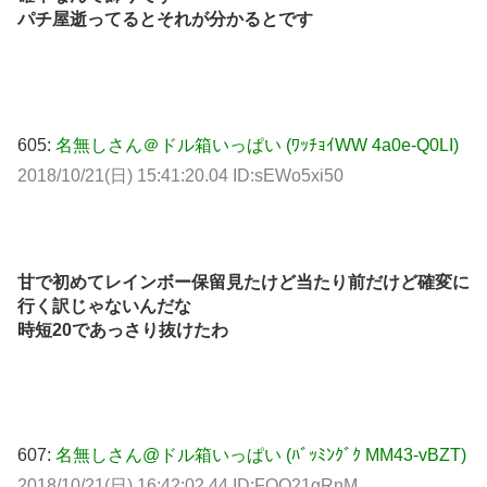
パチ屋逝ってるとそれが分かるとです
605:
名無しさん＠ドル箱いっぱい (ﾜｯﾁｮｲWW 4a0e-Q0LI)
2018/10/21(日) 15:41:20.04 ID:sEWo5xi50
甘で初めてレインボー保留見たけど当たり前だけど確変に
行く訳じゃないんだな
時短20であっさり抜けたわ
607:
名無しさん@ドル箱いっぱい (ﾊﾞｯﾐﾝｸﾞｸ MM43-vBZT)
2018/10/21(日) 16:42:02.44 ID:FQQ21gRnM