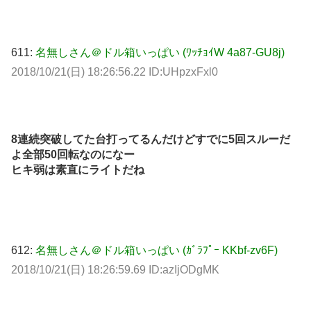
611:
名無しさん＠ドル箱いっぱい (ﾜｯﾁｮｲW 4a87-GU8j)
2018/10/21(日) 18:26:56.22 ID:UHpzxFxl0
8連続突破してた台打ってるんだけどすでに5回スルーだ
よ全部50回転なのになー
ヒキ弱は素直にライトだね
612:
名無しさん＠ドル箱いっぱい (ｶﾞﾗﾌﾟｰ KKbf-zv6F)
2018/10/21(日) 18:26:59.69 ID:azIjODgMK