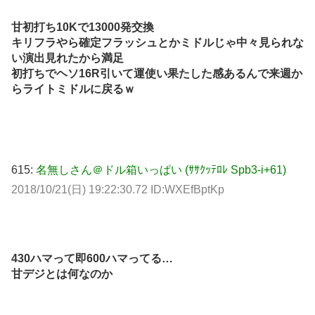
甘初打ち10Kで13000発交換
キリフラやら確定フラッシュとかミドルじゃ中々見られな
い演出見れたから満足
初打ちでヘソ16R引いて運使い果たした感あるんで来週か
らライトミドルに戻るｗ
615:
名無しさん＠ドル箱いっぱい (ｻｻｸｯﾃﾛﾚ Spb3-i+61)
2018/10/21(日) 19:22:30.72 ID:WXEfBptKp
430ハマって即600ハマってる…
甘デジとは何なのか