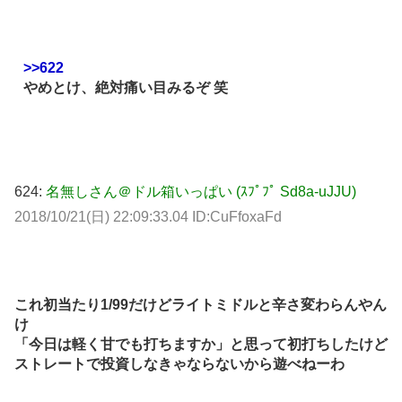
>>622
やめとけ、絶対痛い目みるぞ 笑
624:
名無しさん＠ドル箱いっぱい (ｽﾌﾟﾌﾟ Sd8a-uJJU)
2018/10/21(日) 22:09:33.04 ID:CuFfoxaFd
これ初当たり1/99だけどライトミドルと辛さ変わらんやん
け
「今日は軽く甘でも打ちますか」と思って初打ちしたけど
ストレートで投資しなきゃならないから遊べねーわ