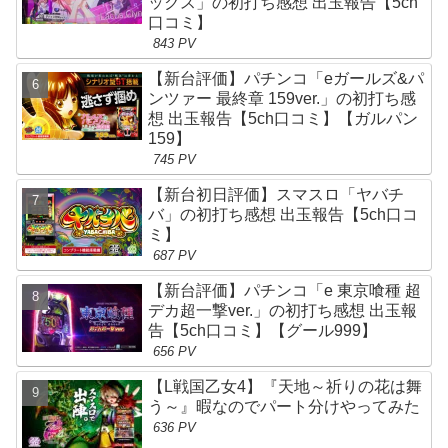
ックス」の初打ち感想 出玉報告【5ch
口コミ】
843 PV
【新台評価】パチンコ「eガールズ&パ
ンツァー 最終章 159ver.」の初打ち感
想 出玉報告【5ch口コミ】【ガルパン
159】
745 PV
【新台初日評価】スマスロ「ヤバチ
バ」の初打ち感想 出玉報告【5ch口コ
ミ】
687 PV
【新台評価】パチンコ「e 東京喰種 超
デカ超一撃ver.」の初打ち感想 出玉報
告【5ch口コミ】【グール999】
656 PV
【L戦国乙女4】『天地～祈りの花は舞
う～』暇なのでパート分けやってみた
636 PV