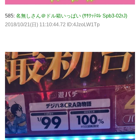
585:
名無しさん＠ドル箱いっぱい (ｻｻｸｯﾃﾛﾚ Spb3-02rJ)
2018/10/21(日) 11:10:44.72 ID:4JzoLW1Tp