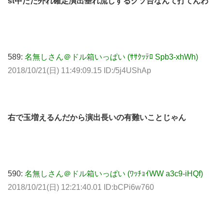
st中ただ外れ確定演出垂れ流しするクソ台なんて打てんわ
589:
名無しさん＠ドル箱いっぱい (ｻｻｸｯﾃﾛ Spb3-xhWh)
2018/10/21(日) 11:49:09.15 ID:/5j4UShAp
右で玉増えるんだから演出長いの有難いことじゃん
590:
名無しさん＠ドル箱いっぱい (ﾜｯﾁｮｲWW a3c9-iHQf)
2018/10/21(日) 12:21:40.01 ID:bCPi6w760