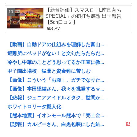
【新台評価】スマスロ「L南国育ち
SPECIAL」の初打ち感想 出玉報告
【5ch口コミ】
604 PV
【動画】自動ドアの仕組みを理解した富山...
避難所にベッドがない！と文句たらたらだ...
冷やし中華のことどう思ってるか正直に教...
甲子園出場校 猛暑と資金難に苦しむ
【画像】こういう「お腹」、ガチでなりた...
【画像】本田望結さん、我々を挑発するｗ...
【悲報】ジュニアアイドルオタク、世間か...
ホワイトロリータ擬人化
【熊本地震】イオンモール熊本で「売上金...
【悲報】カルビーさん、白黒包装にした結...