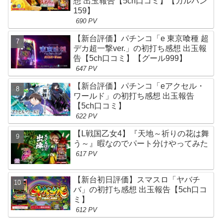
想 出玉報告【5ch口コミ】【ガルパン
159】
690 PV
【新台評価】パチンコ「e 東京喰種 超
デカ超一撃ver.」の初打ち感想 出玉報
告【5ch口コミ】【グール999】
647 PV
【新台評価】パチンコ「eアクセル・
ワールド」の初打ち感想 出玉報告
【5ch口コミ】
622 PV
【L戦国乙女4】『天地～祈りの花は舞
う～』暇なのでパート分けやってみた
617 PV
【新台初日評価】スマスロ「ヤバチ
バ」の初打ち感想 出玉報告【5ch口コ
ミ】
612 PV