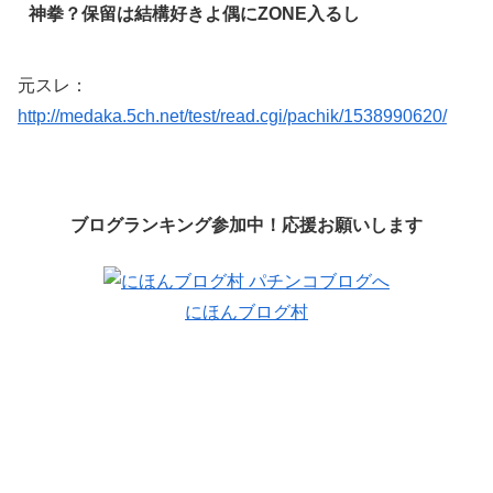
神拳？保留は結構好きよ偶にZONE入るし
元スレ：
http://medaka.5ch.net/test/read.cgi/pachik/1538990620/
ブログランキング参加中！応援お願いします
にほんブログ村