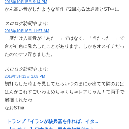
2018年10月15日 9:14 PM
かん高い音がしたような前作で2回あるは通常とST中に
スロログ訪問中
より:
2018年10月16日 11:57 AM
一度だけ入賞音が「あたー」ではなく、「当たったー」で
台が虹色に発光したことがあります。しかもオスイチだっ
たのでケツ浮きました。
スロログ訪問中
より:
2019年3月13日 1:09 PM
初打ちした時よそ見してたらいつのまにか出てて隣のおば
はんがこれすごいわよめちゃくちゃレアじゃん！て両手で
肩掴まれたわ
なおST単
トランプ「イランが核兵器を作れば、イタ...