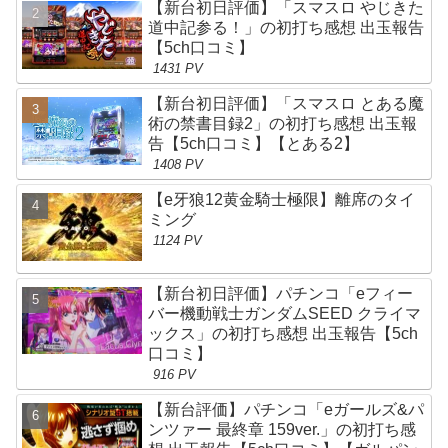
【新台初日評価】「スマスロ やじきた
道中記参る！」の初打ち感想 出玉報告
【5ch口コミ】
1431 PV
【新台初日評価】「スマスロ とある魔
術の禁書目録2」の初打ち感想 出玉報
告【5ch口コミ】【とある2】
1408 PV
【e牙狼12黄金騎士極限】離席のタイ
ミング
1124 PV
【新台初日評価】パチンコ「eフィー
バー機動戦士ガンダムSEED クライマ
ックス」の初打ち感想 出玉報告【5ch
口コミ】
916 PV
【新台評価】パチンコ「eガールズ&パ
ンツァー 最終章 159ver.」の初打ち感