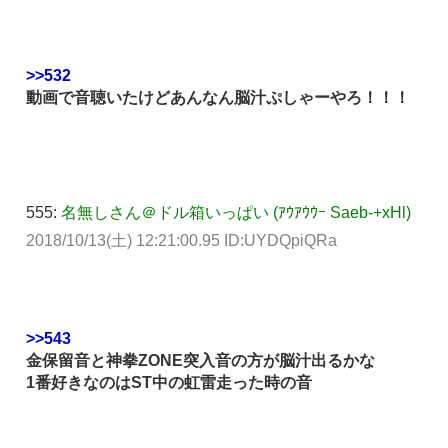
>>532
動画で音聴いたけどあんなん脳汁ぷしゃーやろ！！！
555:
名無しさん＠ドル箱いっぱい (ｱｳｱｳｳｰ Saeb-+xHl)
2018/10/13(土) 12:21:00.95 ID:UYDQpiQRa
>>543
金保留音と神拳ZONE突入音の方が脳汁出るかな
1番好きなのはST中の虹雷走った時の音