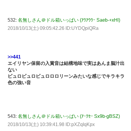
532:
名無しさん＠ドル箱いっぱい (ｱｳｱｳｳｰ Saeb-+xHl)
2018/10/13(土) 09:05:42.26 ID:UYDQpiQRa
>>441
エイリヤン保留の入賞音は結構地味で実はあんま脳汁出
ない
ピュロピュロピュロロロリーンみたいな感じでキラキラ
色の強い音
543:
名無しさん＠ドル箱いっぱい (ｱｰｸｾｰ Sx9b-gBSZ)
2018/10/13(土) 10:39:41.98 ID:pXZqIqKpx