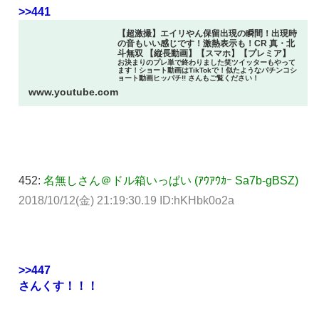
>>441
【超激撮】エイリやん保留出現の瞬間！出現時
の音もいい感じです！激熱表示も！CR 真・北
斗無双 【縦長動画】【スマホ】【プレミア】
お決まりのプレ単で終わりました笑ツイッターもやって
ます！ショート動画はTikTokで！似たようなパチンコシ
ョート動画ヒッパチ!! さんもご覧ください！
www.youtube.com
452:
名無しさん＠ドル箱いっぱい (ｱｳｱｳｶｰ Sa7b-gBSZ)
2018/10/12(金) 21:19:30.19 ID:hKHbk0o2a
>>447
さんくす！！！