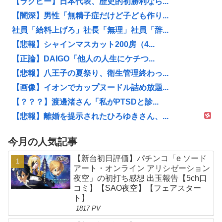
【ラグビー】日本代表、歴史的初勝利なら...
【闇深】男性「無精子症だけど子ども作り...
社員「給料上げろ」社長「無理」社員「辞...
【悲報】シャインマスカット200房（4...
【正論】DAIGO「他人の人生にケチつ...
【悲報】八王子の夏祭り、衛生管理終わっ...
【画像】イオンでカップヌードル詰め放題...
【？？？】渡邊渚さん「私がPTSDと診...
【悲報】離婚を提示されたひろゆきさん、...
今月の人気記事
【新台初日評価】パチンコ「e ソード
アート・オンライン アリシゼーション
夜空」の初打ち感想 出玉報告【5ch口
コミ】【SAO夜空】【フェアスター
ト】
1817 PV