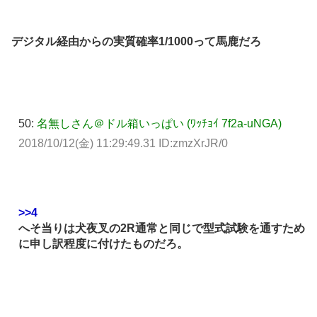
デジタル経由からの実質確率1/1000って馬鹿だろ
50:
名無しさん＠ドル箱いっぱい (ﾜｯﾁｮｲ 7f2a-uNGA)
2018/10/12(金) 11:29:49.31 ID:zmzXrJR/0
>>4
へそ当りは犬夜叉の2R通常と同じで型式試験を通すため
に申し訳程度に付けたものだろ。