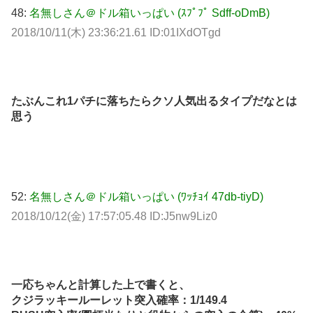
48:
名無しさん＠ドル箱いっぱい (ｽﾌﾟﾌﾟ Sdff-oDmB)
2018/10/11(木) 23:36:21.61 ID:01IXdOTgd
たぶんこれ1パチに落ちたらクソ人気出るタイプだなとは
思う
52:
名無しさん＠ドル箱いっぱい (ﾜｯﾁｮｲ 47db-tiyD)
2018/10/12(金) 17:57:05.48 ID:J5nw9Liz0
一応ちゃんと計算した上で書くと、
クジラッキールーレット突入確率：1/149.4