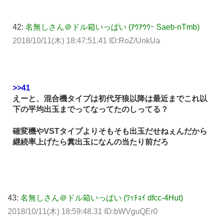
42:
名無しさん＠ドル箱いっぱい (ｱｳｱｳｳｰ Saeb-nTmb)
2018/10/11(木) 18:47:51.41 ID:RoZ/UnkUa
>>41
えーと、混合機タイプは初代牙狼以降は最近までこれ以
下の平均出玉までってなってたのしってる？
確変機やVSTタイプよりそもそも出玉だせねぇんだから
継続率上げたら糞出玉になんの当たり前だろ
43:
名無しさん＠ドル箱いっぱい (ﾜｯﾁｮｲ dfcc-4Hut)
2018/10/11(木) 18:59:48.31 ID:bWVguQEr0