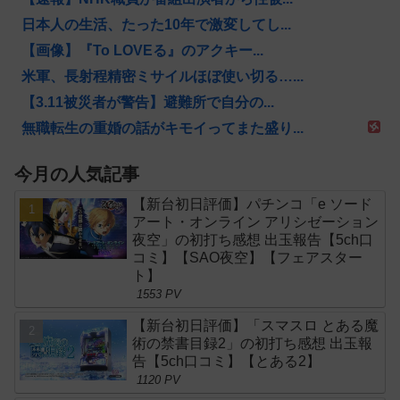
日本人の生活、たった10年で激変してし...
【画像】『To LOVEる』のアクキー...
米軍、長射程精密ミサイルほぼ使い切る…...
【3.11被災者が警告】避難所で自分の...
無職転生の重婚の話がキモイってまた盛り...
今月の人気記事
【新台初日評価】パチンコ「e ソード
アート・オンライン アリシゼーション
夜空」の初打ち感想 出玉報告【5ch口
コミ】【SAO夜空】【フェアスター
ト】
1553 PV
【新台初日評価】「スマスロ とある魔
術の禁書目録2」の初打ち感想 出玉報
告【5ch口コミ】【とある2】
1120 PV