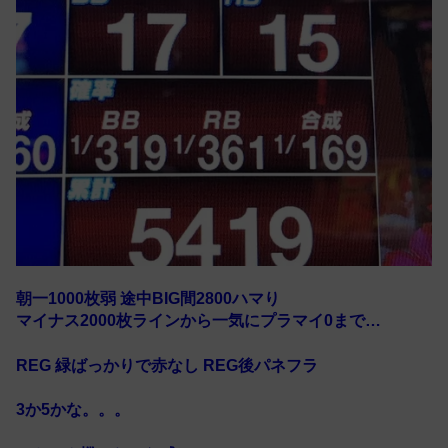
朝一1000枚弱 途中BIG間2800ハマり
マイナス2000枚ラインから一気にプラマイ0まで…
REG 緑ばっかりで赤なし REG後パネフラ
3か5かな。。。