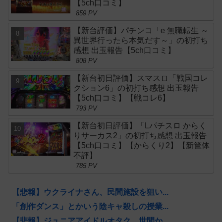
【5ch口コミ】
859 PV
【新台評価】パチンコ「e 無職転生 ～
異世界行ったら本気だす～」の初打ち
感想 出玉報告【5ch口コミ】
808 PV
【新台初日評価】スマスロ「戦国コレ
クション6」の初打ち感想 出玉報告
【5ch口コミ】【戦コレ6】
793 PV
【新台初日評価】「Lパチスロ からく
りサーカス2」の初打ち感想 出玉報告
【5ch口コミ】【からくり2】【新筐体
不評】
785 PV
【悲報】ウクライナさん、民間施設を狙い...
「創作ダンス」とかいう陰キャ殺しの授業...
【悲報】ジュニアアイドルオタク、世間か...