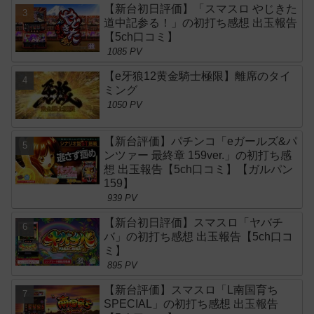
【新台初日評価】「スマスロ やじきた
道中記参る！」の初打ち感想 出玉報告
【5ch口コミ】
1085 PV
【e牙狼12黄金騎士極限】離席のタイ
ミング
1050 PV
【新台評価】パチンコ「eガールズ&パ
ンツァー 最終章 159ver.」の初打ち感
想 出玉報告【5ch口コミ】【ガルパン
159】
939 PV
【新台初日評価】スマスロ「ヤバチ
バ」の初打ち感想 出玉報告【5ch口コ
ミ】
895 PV
【新台評価】スマスロ「L南国育ち
SPECIAL」の初打ち感想 出玉報告