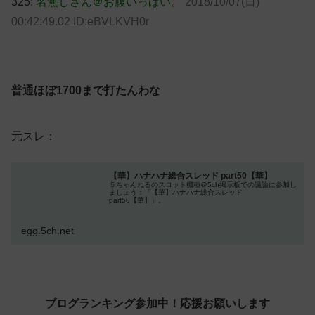
325:
名無しさん＠お腹いっぱい。
2018/10/07(日)
00:42:49.02 ID:eBVLKVH0r
普通ほぼ1700まで打たんわな
元スレ：
【華】ハナハナ総合スレッド part50【華】
５ちゃんねるのスロット機種＠5ch掲示板での議論に参加し
ましょう：「【華】ハナハナ総合スレッド
part50【華】」。
egg.5ch.net
ブログランキング参加中！応援お願いします