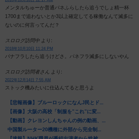
メンタルちゅーか普通パネふらしたら追うでしょ精一杯
1700まで追わないとか3以上確定してる稼働なんて滅多に
ないのに何言ってんだ？
スロログ訪問中
より:
2018年10月10日 11:24 PM
パナフラしたら追うけどさ。パネフラ滅多にしないやん
スロログ訪問者さん
より:
2022年12月14日 7:55 AM
ストック機みたいに仕込んてると思うよ
【悲報画像】ブルーロックになんJ民とド...
【画像】大阪の高校「制服を”これ”に変...
【動画】クレヨンしんちゃんの例の動画、...
中国製ルーター20機種に外部から完全制...
【速報】NHK職員が番組出演者から性被...