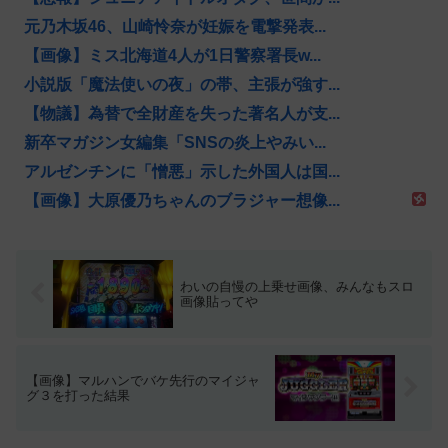
元乃木坂46、山崎怜奈が妊娠を電撃発表...
【画像】ミス北海道4人が1日警察署長w...
小説版「魔法使いの夜」の帯、主張が強す...
【物議】為替で全財産を失った著名人が支...
新卒マガジン女編集「SNSの炎上やみい...
アルゼンチンに「憎悪」示した外国人は国...
【画像】大原優乃ちゃんのブラジャー想像...
わいの自慢の上乗せ画像、みんなもスロ
画像貼ってや
【画像】マルハンでバケ先行のマイジャ
グ３を打った結果