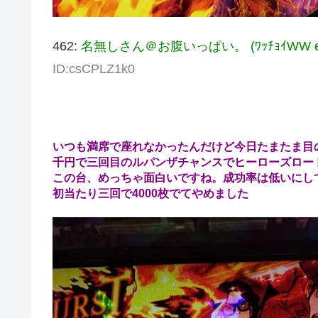
462:
名無しさん＠お腹いっぱい。 (ﾜｯﾁｮｲWW ef5
ID:csCPLZ1k0
いつも満席で座れなかったんだけど今日たまたま目
千円で三回目のルパンザチャンスでヒーローズロー
この台、めっちゃ面白いですね。成功率は低いにし
初当たり三回で4000枚でてやめました