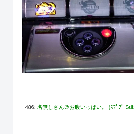
486:
名無しさん＠お腹いっぱい。 (ｽﾌﾟﾌﾟ Sdbf