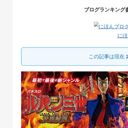
ブログランキング
にほ
この記事は現在