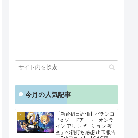
今月の人気記事
【新台初日評価】パチンコ
「e ソードアート・オンラ
イン アリシゼーション 夜
空」の初打ち感想 出玉報告