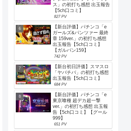
ス」の初打ち感想 出玉報告
【5ch口コミ】
827 PV
【新台評価】パチンコ「e
ガールズ&パンツァー 最終
章 159ver.」の初打ち感想
出玉報告【5ch口コミ】
【ガルパン159】
742 PV
【新台初日評価】スマスロ
「ヤバチバ」の初打ち感想
出玉報告【5ch口コミ】
684 PV
【新台評価】パチンコ「e
東京喰種 超デカ超一撃
ver.」の初打ち感想 出玉報
告【5ch口コミ】【グール
999】
651 PV