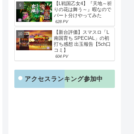
【L戦国乙女4】『天地～祈
りの花は舞う～』暇なので
パート分けやってみた
628 PV
【新台評価】スマスロ「L
南国育ち SPECIAL」の初
打ち感想 出玉報告【5ch口
コミ】
604 PV
アクセスランキング参加中