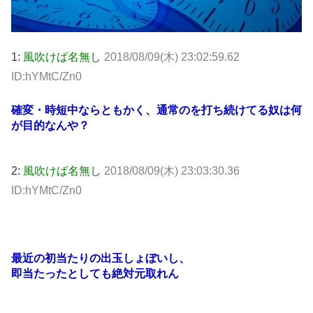
1:
風吹けば名無し
2018/08/09(木) 23:02:59.62
ID:hYMtC/Zn0
確変・時短中ならともかく、通常のを打ち続けてる奴は何
が目的なんや？
2:
風吹けば名無し
2018/08/09(木) 23:03:30.36
ID:hYMtC/Zn0
最近の初当たりの出玉しょぼいし、
即当たったとしても絶対元取れん