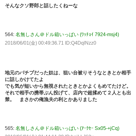
そんなクソ野郎と話したくねーな
564:
名無しさん＠ドル箱いっぱい (ﾜｯﾁｮｲ 7924-msj4)
2018/06/01(金) 00:49:36.71 ID:Q4DqlNzz0
地元のパチプだった奴は、狙い台被りそうなときとか相手
に話しかけてたよ
でも気が短いから無視されたときとかよくもめてたけど。
それで相手の携帯ぶん投げて、店内で超揉めて２人とも出
禁。 まさかの俺漁夫の利とかありました
565:
名無しさん＠ドル箱いっぱい (ｱｰｸｾｰ Sx05-+jCq)