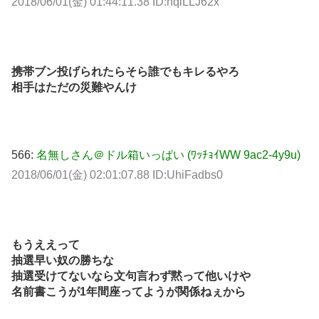
2018/06/01(金) 01:44:11.38 ID:hqiLLJ62x
携帯ブン投げられたらそら誰でもキレるやろ
相手はただの災難やんけ
566:
名無しさん＠ドル箱いっぱい (ﾜｯﾁｮｲWW 9ac2-4y9u)
2018/06/01(金) 02:01:07.88 ID:UhiFadbs0
もうええって
抽選早い奴の勝ちな
抽選受けてないなら文句言わず黙って他いけや
名前書こうが1年間座ってようが関係ねぇから