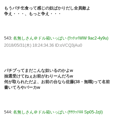
もうパチ乞食って感じの奴ばかりだし全員敵よ
争え・・・、もっと争え・・・
543:
名無しさん＠ドル箱いっぱい (ﾜｯﾁｮｲWW 9ac2-4y9u)
2018/05/31(木) 18:24:34.36 ID:oVCQ3jAu0
パチプってまだこんな奴いるのかよw
抽選受けてねぇお前がわりーんだろw
何が取られただよ、お前の台なら佐藤(38・無職)って名前
書いてろやバーカw
544:
名無しさん＠ドル箱いっぱい (ｻｻｸｯﾃﾛﾛ Sp05-Jzjl)