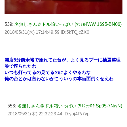
539:
名無しさん＠ドル箱いっぱい (ﾜｯﾁｮｲWW 1695-BN06)
2018/05/31(木) 17:14:49.59 ID:5kTQjcZX0
開店5分前余裕で座れてた台が、よく見るプーに抽選整理
券で座られたわ
いつも打ってるの見てるのによくやるわな
俺の台とかは言わないがこういうの本当面倒くせえわ
553:
名無しさん＠ドル箱いっぱい (ｻｻｸｯﾃﾛﾗ Sp05-7NwN)
2018/05/31(木) 22:32:23.44 ID:yoj4R/7yp