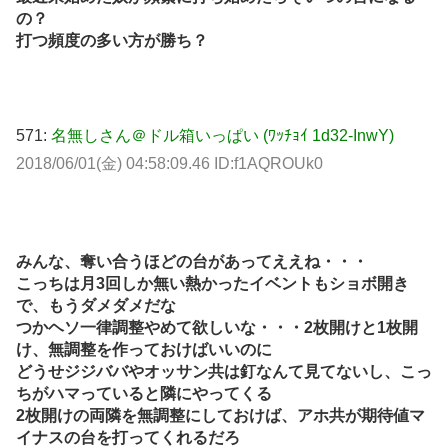
の？
打つ頻度の多い方が勝ち？
571:
名無しさん＠ドル箱いっぱい (ﾜｯﾁｮｲ 1d32-InwY)
2018/06/01(金) 04:58:09.46 ID:f1AQROUk0
みんな、奪い合うほどの台があってええね・・・
こっちは月3回しか無い熱かったイベントもショボ開き
で、もうダメダメだな
つかヘソ一律調整やめて欲しいな・・・2枚開けと1枚開
け、無調整を作っておけばいいのに
どうせジジババやオッサン共は釘なんて見てないし、こっ
ちがハマっていると隣にやってくる
2枚開けの両隣を無調整にしておけば、アホ共が期待値マ
イナスの台を打ってくれるだろ