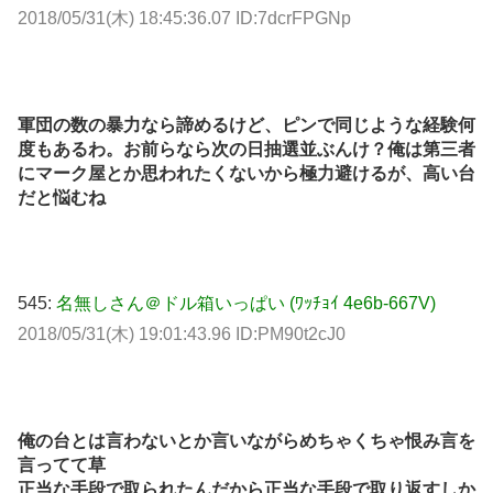
2018/05/31(木) 18:45:36.07 ID:7dcrFPGNp
軍団の数の暴力なら諦めるけど、ピンで同じような経験何
度もあるわ。お前らなら次の日抽選並ぶんけ？俺は第三者
にマーク屋とか思われたくないから極力避けるが、高い台
だと悩むね
545:
名無しさん＠ドル箱いっぱい (ﾜｯﾁｮｲ 4e6b-667V)
2018/05/31(木) 19:01:43.96 ID:PM90t2cJ0
俺の台とは言わないとか言いながらめちゃくちゃ恨み言を
言ってて草
正当な手段で取られたんだから正当な手段で取り返すしか