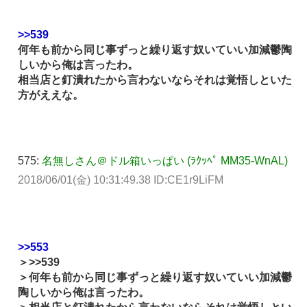
>>539
何年も前から同じ事ずっと繰り返す奴いていい加減鬱陶
しいから俺は言ったわ。
相当店と釘潰れたから言わないならそれは覚悟しといた
方がええな。
575:
名無しさん＠ドル箱いっぱい (ﾗｸｯﾍﾟ MM35-WnAL)
2018/06/01(金) 10:31:49.38 ID:CE1r9LiFM
>>553
＞
>>539
＞何年も前から同じ事ずっと繰り返す奴いていい加減鬱
陶しいから俺は言ったわ。