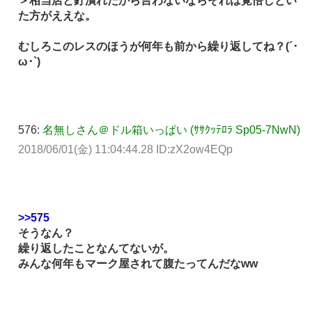
＞相当店と釘潰れたから言わないならそれは覚悟しとい
た方がええな。
むしろこのレスのほうが何年も前から繰り返してね？(´･
ω･`)
576:
名無しさん＠ドル箱いっぱい (ｻｻｸｯﾃﾛﾗ Sp05-7NwN)
2018/06/01(金) 11:04:44.28 ID:zX2ow4EQp
>>575
そうなん？
繰り返したことなんてないが。
みんな何年もマーク屋されて腹たってんだなww