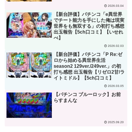
2026.03.04
【新台評価】パチンコ「e異世界
でチート能力を手にした俺は現実
世界をも無双する」の初打ち感想
出玉報告【5ch口コミ】【いせれ
べ】
2026.02.03
【新台評価】パチンコ「P Re:ゼ
ロから始める異世界生活
season2 129ver./249ver.」の初
打ち感想 出玉報告【リゼロ2甘/ラ
イトミドル】【5ch口コミ】
2026.03.05
【パチンコ ブルーロック】お前
らすまんな
2025.09.20