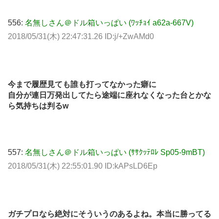
556:
名無しさん＠ドル箱いっぱい (ﾜｯﾁｮｲ a62a-667V)
2018/05/31(木) 22:47:31.26 ID:j/+ZwAMd0
今まで履歴見ても誰も打ってなかった癖に
自分が連日万発出してたら途端に座れなくなった台とかな
ら気持ちは判るw
557:
名無しさん＠ドル箱いっぱい (ｻｻｸｯﾃﾛﾚ Sp05-9mBT)
2018/05/31(木) 22:55:01.90 ID:kAPsLD6Ep
ガチプロなら絶対にそういうのあるよね。本当に勝ってる