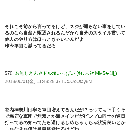
それこそ前から言ってるけど、スジが通らない事をしてい
るのなら自然と駆逐されるんだから自分のスタイル貫いて
他人のやり方はほっときゃいいんだよ
昨今軍団も減ってるだろ
578:
名無しさん＠ドル箱いっぱい (ｵｲｺﾗﾐﾈｵ MM5e-1Ijj)
2018/06/01(金) 11:49:28.37 ID:0UcOtay8M
都内神奈川は寧ろ軍団増えてるんだが？っつても下手くそ
で馬鹿な軍団で無双とか海メインだがピンプロ同士の連日
打ってるの知ってたら避けるしめちゃくちゃ状況良いとか
じゃなきゃ俺は島自体避けるけどね