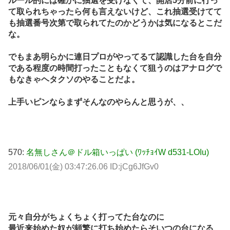
ルール的には確かに抽選を受けなくて、開店5分前に行っ
て取られちゃったら何も言えないけど、これ抽選受けてて
も抽選番号次第で取られてたのかどうかは気になるとこだ
な。
でもまあ明らかに連日プロがやってるて認識した台を自分
である程度の時間打ったこともなくて狙うのはアナログで
もなきゃヘタクソのやることだよ。
上手いピンならまずそんなのやらんと思うが、、
570:
名無しさん＠ドル箱いっぱい (ﾜｯﾁｮｲW d531-LOIu)
2018/06/01(金) 03:47:26.06 ID:jCg6JfGv0
元々自分がちょくちょく打ってた台なのに
最近来始めた奴が頻繁に打ち始めたらそいつの台になる