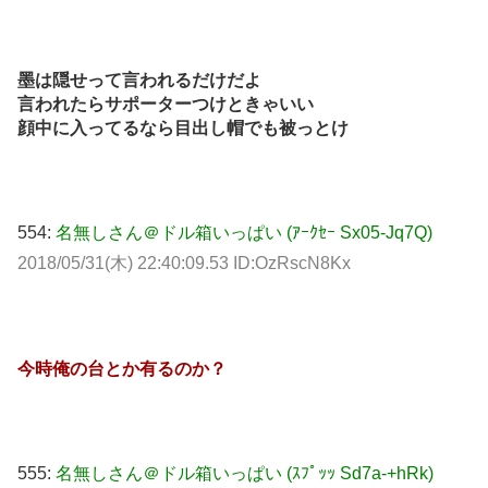
墨は隠せって言われるだけだよ
言われたらサポーターつけときゃいい
顔中に入ってるなら目出し帽でも被っとけ
554:
名無しさん＠ドル箱いっぱい (ｱｰｸｾｰ Sx05-Jq7Q)
2018/05/31(木) 22:40:09.53 ID:OzRscN8Kx
今時俺の台とか有るのか？
555:
名無しさん＠ドル箱いっぱい (ｽﾌﾟｯｯ Sd7a-+hRk)