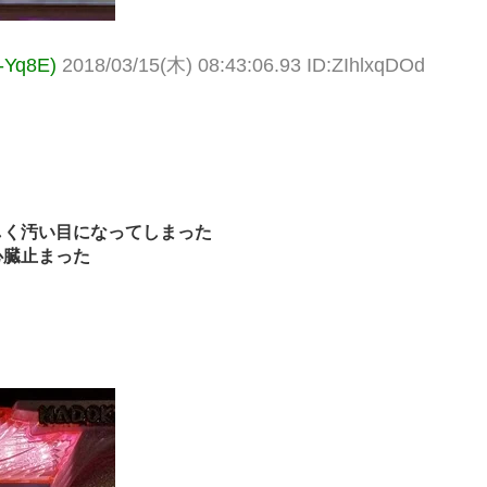
Yq8E)
2018/03/15(木) 08:43:06.93 ID:ZIhlxqDOd
しく汚い目になってしまった
心臓止まった