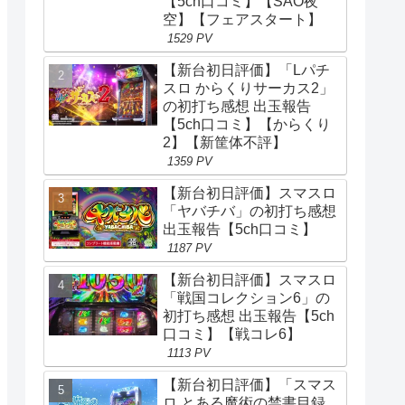
【5ch口コミ】【SAO夜
空】【フェアスタート】
1529 PV
【新台初日評価】「Lパチ
スロ からくりサーカス2」
の初打ち感想 出玉報告
【5ch口コミ】【からくり
2】【新筐体不評】
1359 PV
【新台初日評価】スマスロ
「ヤバチバ」の初打ち感想
出玉報告【5ch口コミ】
1187 PV
【新台初日評価】スマスロ
「戦国コレクション6」の
初打ち感想 出玉報告【5ch
口コミ】【戦コレ6】
1113 PV
【新台初日評価】「スマス
ロ とある魔術の禁書目録