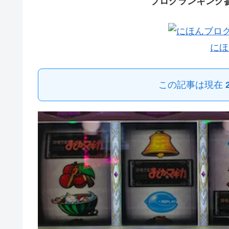
ブログランキング
にほ
この記事は現在