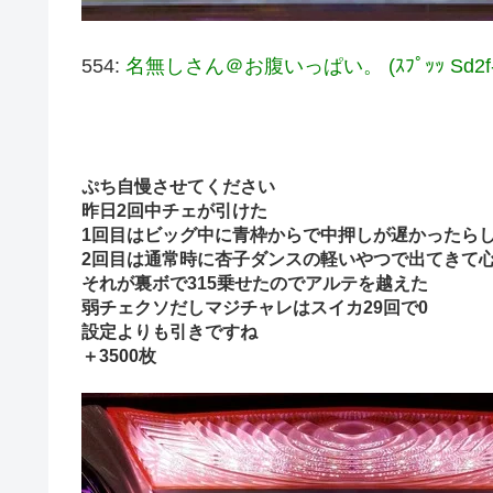
554:
名無しさん＠お腹いっぱい。 (ｽﾌﾟｯｯ Sd2f-
ぷち自慢させてください
昨日2回中チェが引けた
1回目はビッグ中に青枠からで中押しが遅かったら
2回目は通常時に杏子ダンスの軽いやつで出てきて
それが裏ボで315乗せたのでアルテを越えた
弱チェクソだしマジチャレはスイカ29回で0
設定よりも引きですね
＋3500枚