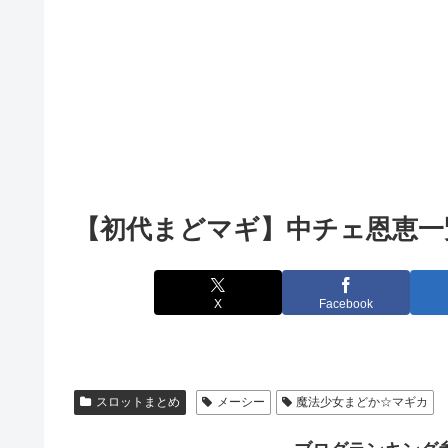
【初代まどマギ】中チェ恩恵一
X
Facebook
スロットまとめ
メーシー
魔法少女まどか☆マギカ