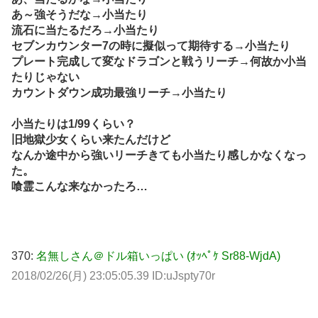
あ～強そうだな→小当たり
流石に当たるだろ→小当たり
セブンカウンター7の時に擬似って期待する→小当たり
プレート完成して変なドラゴンと戦うリーチ→何故か小当
たりじゃない
カウントダウン成功最強リーチ→小当たり
小当たりは1/99くらい？
旧地獄少女くらい来たんだけど
なんか途中から強いリーチきても小当たり感しかなくなっ
た。
喰霊こんな来なかったろ…
370:
名無しさん＠ドル箱いっぱい (ｵｯﾍﾟｹ Sr88-WjdA)
2018/02/26(月) 23:05:05.39 ID:uJspty70r