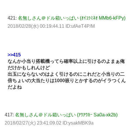
421:
名無しさん＠ドル箱いっぱい (ｵｲｺﾗﾐﾈｵ MMb6-kFPy)
2018/02/28(水) 00:19:44.11 ID:ufAeT4P/M
>>415
なんか小当り搭載機ってら確率以上に引けるのよまぁ俺
だけかもしれんけど
出玉にならないのはよく引けるのにこれだと小当りの二
倍ちょいの大当たりは1000嵌りとかするのがイラつくん
だよね
417:
名無しさん＠ドル箱いっぱい (ｱｳｱｳｶｰ Sa0a-xk2b)
2018/02/27(火) 23:41:09.02 ID:ysakMBK9a