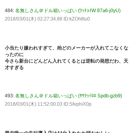
484:
名無しさん＠ドル箱いっぱい (ﾜｯﾁｮｲW 87a6-j0yU)
2018/03/01(木) 02:27:34.88 ID:kZOhtltu0
小当たり嫌われすぎて、殆どのメーカーが入れてこなくな
ったのに
今さら新台にどんどん入れてくるとは逆転の発想だわ、天
才すぎる
493:
名無しさん＠ドル箱いっぱい (ｻｻｸｯﾃﾛﾛ Spdb-gzb9)
2018/03/01(木) 11:52:00.03 ID:SfvphiX0p