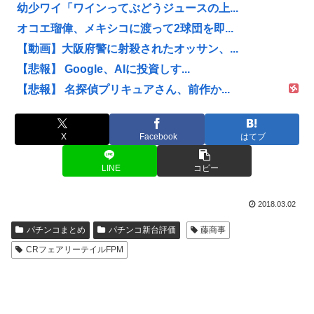
幼少ワイ「ワインってぶどうジュースの上...
オコエ瑠偉、メキシコに渡って2球団を即...
【動画】大阪府警に射殺されたオッサン、...
【悲報】 Google、AIに投資しす...
【悲報】 名探偵プリキュアさん、前作か...
X
Facebook
はてブ
LINE
コピー
2018.03.02
パチンコまとめ
パチンコ新台評価
藤商事
CRフェアリーテイルFPM