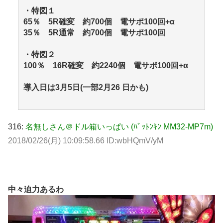
・特図１
65％ 5R確変 約700個 電サポ100回+α
35％ 5R通常 約700個 電サポ100回
・特図２
100％ 16R確変 約2240個 電サポ100回+α
導入日は3月5日(一部2月26 日かも)
316:
名無しさん＠ドル箱いっぱい (ﾊﾞｯﾄﾝｷﾝ MM32-MP7m)
2018/02/26(月) 10:09:58.66 ID:wbHQmV/yM
中々迫力あるわ