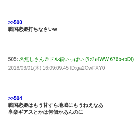
>>500
戦国恋姫打ちなさいw
505:
名無しさん＠ドル箱いっぱい (ﾜｯﾁｮｲWW 676b-rbDI)
2018/03/01(木) 16:09:09.45 ID:ga2OwFXY0
>>504
戦国恋姫はもう甘すら地域にもうねえなあ
享楽ギアスとかは何個かあんのに