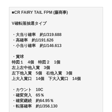
■CR FAIRY TAIL FPM (藤商事)
V確転落抽選タイプ
・大当り確率 約1/319.688
・高確率 約1/191.626
・小当り確率 約1/146.613
・賞球
特図１ 4個 特図２ 1個
左上左中他入賞 3個
左下他入賞 5個 右他入賞 3個
上大入賞口 14個 下大入賞口 14個
・カウント 10C
・確変突入 65％
・確変継続 約64.95％
・転落確率 約1/356.130