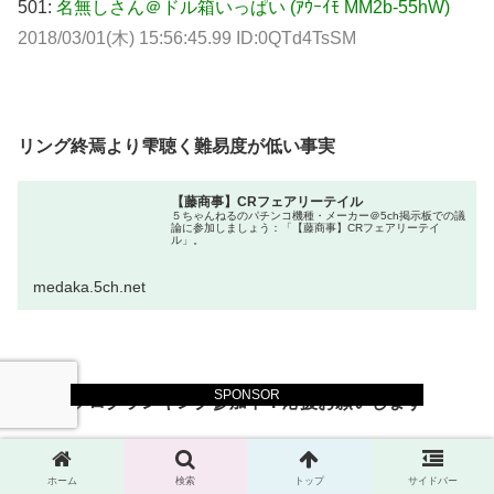
501:
名無しさん＠ドル箱いっぱい (ｱｳｰｲﾓ MM2b-55hW)
2018/03/01(木) 15:56:45.99 ID:0QTd4TsSM
リング終焉より雫聴く難易度が低い事実
【藤商事】CRフェアリーテイル
５ちゃんねるのパチンコ機種・メーカー＠5ch掲示板での議
論に参加しましょう：「【藤商事】CRフェアリーテイ
ル」。
medaka.5ch.net
SPONSOR
ブログランキング参加中！応援お願いします
ホーム
検索
トップ
サイドバー
にほんブログ村