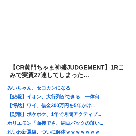
【CR黄門ちゃま神盛JUDGEMENT】1Rこ
みで実質27連してしまった…
みいちゃん、セコカンになる
【悲報】イオン、大行列ができる…一体何...
【愕然】ワイ、借金300万円を5年かけ...
【悲報】ポケポケ、1年で月間アクティブ...
ホリエモン「面接でさ、納豆パックの薄い...
れいわ新選組、ついに解体ｗｗｗｗｗｗｗ