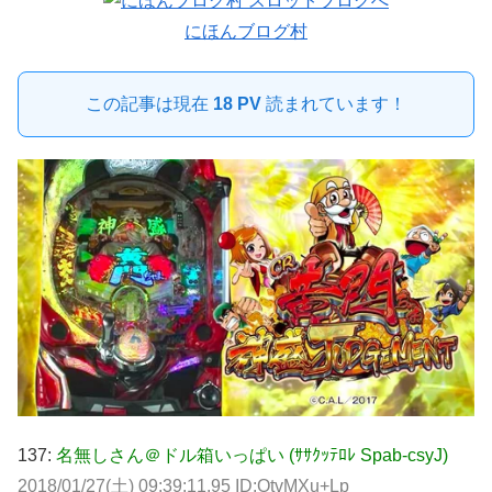
にほんブログ村
この記事は現在
18 PV
読まれています！
137:
名無しさん＠ドル箱いっぱい (ｻｻｸｯﾃﾛﾚ Spab-csyJ)
2018/01/27(土) 09:39:11.95 ID:OtvMXu+Lp