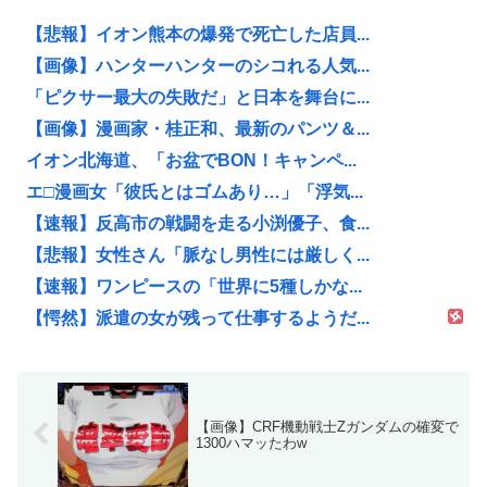
【悲報】イオン熊本の爆発で死亡した店員...
【画像】ハンターハンターのシコれる人気...
「ピクサー最大の失敗だ」と日本を舞台に...
【画像】漫画家・桂正和、最新のパンツ＆...
イオン北海道、「お盆でBON！キャンペ...
エ□漫画女「彼氏とはゴムあり…」「浮気...
【速報】反高市の戦闘を走る小渕優子、食...
【悲報】女性さん「脈なし男性には厳しく...
【速報】ワンピースの「世界に5種しかな...
【愕然】派遣の女が残って仕事するようだ...
【画像】CRF機動戦士Zガンダムの確変で
1300ハマッたわw