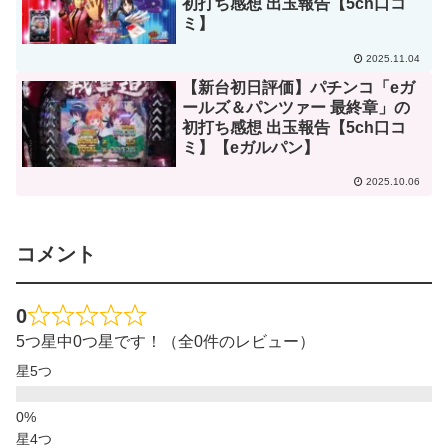
初打ち感想 出玉報告【5ch口コ
ミ】
2025.11.04
【新台初日評価】パチンコ「eガ
ールズ＆パンツァー 最終章」の
初打ち感想 出玉報告【5ch口コ
ミ】【eガルパン】
2025.10.06
コメント
0
5つ星中0つ星です！（全0件のレビュー）
星5つ
星4つ