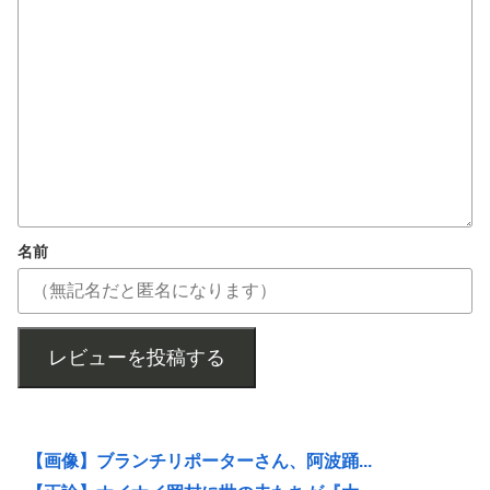
名前
レビューを投稿する
【画像】ブランチリポーターさん、阿波踊...