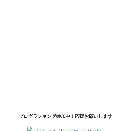
ブログランキング参加中！応援お願いします