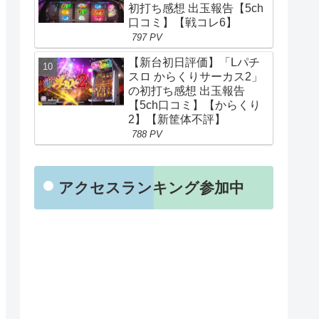
初打ち感想 出玉報告【5ch
口コミ】【戦コレ6】
797 PV
【新台初日評価】「Lパチ
スロ からくりサーカス2」
の初打ち感想 出玉報告
【5ch口コミ】【からくり
2】【新筐体不評】
788 PV
アクセスランキング参加中