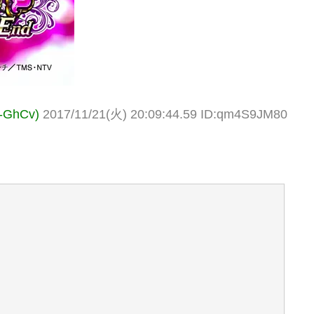
GhCv)
2017/11/21(火) 20:09:44.59 ID:qm4S9JM80