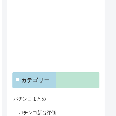
カテゴリー
パチンコまとめ
パチンコ新台評価