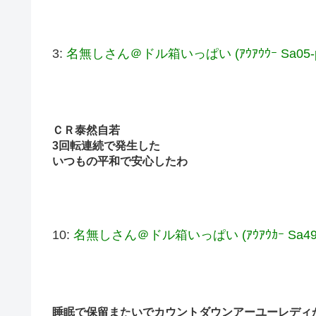
3:
名無しさん＠ドル箱いっぱい (ｱｳｱｳｳｰ Sa05-p
ＣＲ泰然自若
3回転連続で発生した
いつもの平和で安心したわ
10:
名無しさん＠ドル箱いっぱい (ｱｳｱｳｶｰ Sa49-
睡眠で保留またいでカウントダウンアーユーレディ