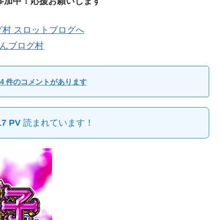
参加中！応援お願いします
んブログ村
4 件のコメントがあります
17 PV
読まれています！