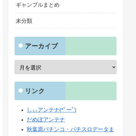
ギャンブルまとめ
未分類
アーカイブ
リンク
しぃアンテナ(*ﾟーﾟ)
だめぽアンテナ
秋葉原パチンコ・パチスロデータま