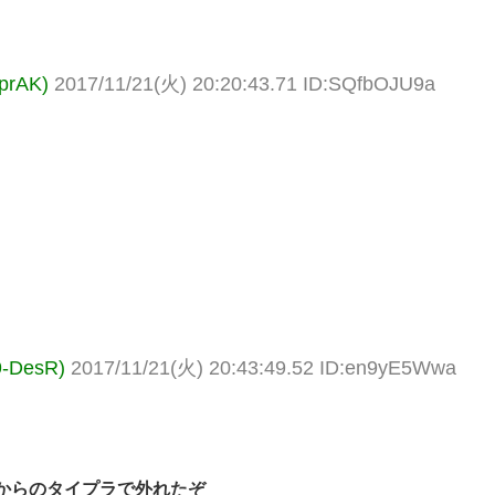
rAK)
2017/11/21(火) 20:20:43.71 ID:SQfbOJU9a
DesR)
2017/11/21(火) 20:43:49.52 ID:en9yE5Wwa
からのタイプラで外れたぞ