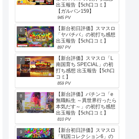
出玉報告【5ch口コミ】
【ガルパン159】
945 PV
【新台初日評価】スマスロ
「ヤバチバ」の初打ち感想
出玉報告【5ch口コミ】
897 PV
【新台評価】スマスロ「L
南国育ち SPECIAL」の初
打ち感想 出玉報告【5ch口
コミ】
859 PV
【新台評価】パチンコ「e
無職転生 ～異世界行ったら
本気だす～」の初打ち感想
出玉報告【5ch口コミ】
810 PV
【新台初日評価】スマスロ
「戦国コレクション6」の