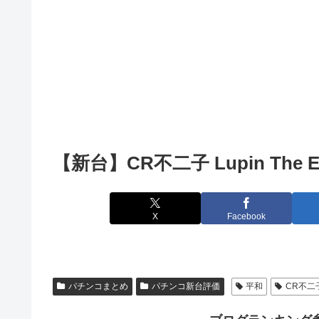
【新台】CR不二子 Lupin Th
X
Facebook
パチンコまとめ
パチンコ新台評価
平和
CR不二子