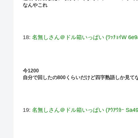
なんやこれ
18:
名無しさん＠ドル箱いっぱい (ﾜｯﾁｮｲW 6e9a-
今1200
自分で回したの800くらいだけど四字熟語しか見て
19:
名無しさん＠ドル箱いっぱい (ｱｳｱｳｶｰ Sa49-