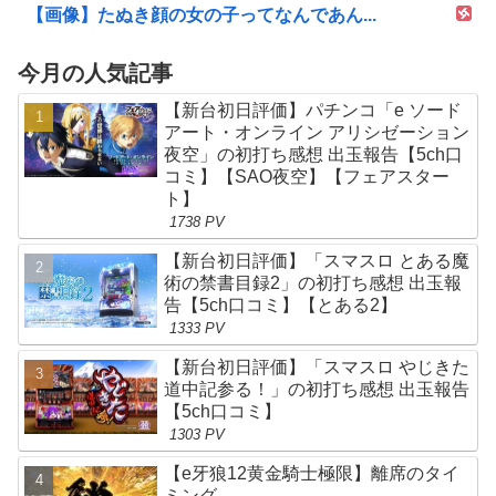
【画像】たぬき顔の女の子ってなんであん...
今月の人気記事
【新台初日評価】パチンコ「e ソード
アート・オンライン アリシゼーション
夜空」の初打ち感想 出玉報告【5ch口
コミ】【SAO夜空】【フェアスター
ト】
1738 PV
【新台初日評価】「スマスロ とある魔
術の禁書目録2」の初打ち感想 出玉報
告【5ch口コミ】【とある2】
1333 PV
【新台初日評価】「スマスロ やじきた
道中記参る！」の初打ち感想 出玉報告
【5ch口コミ】
1303 PV
【e牙狼12黄金騎士極限】離席のタイ
ミング