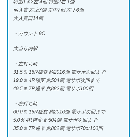
特図1＆2左 4個 特図2右 1個
他入賞 左上7個 左中7個 左下6個
大入賞口14個
・カウント 9C
大当り内訳
・左打ち時
31.5％ 16R確変 約2016個 電サポ次回まで
19.0％ 4R確変 約504個 電サポ次回まで
49.5％ 7R通常 約882個 電サポ100回
・右打ち時
60.0％ 16R確変 約2016個 電サポ次回まで
5.0％ 4R確変 約504個 電サポ次回まで
35.0％ 7R通常 約882個 電サポ70or100回