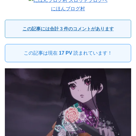
にほんブログ村
この記事には合計 3 件のコメントがあります
この記事は現在
17 PV
読まれています！