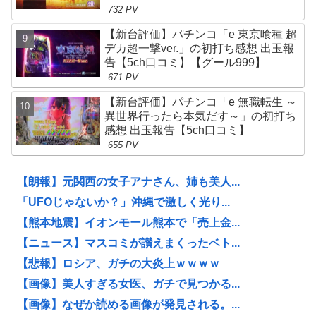
732 PV
【新台評価】パチンコ「e 東京喰種 超
デカ超一撃ver.」の初打ち感想 出玉報
告【5ch口コミ】【グール999】
671 PV
【新台評価】パチンコ「e 無職転生 ～
異世界行ったら本気だす～」の初打ち
感想 出玉報告【5ch口コミ】
655 PV
【朗報】元関西の女子アナさん、姉も美人...
「UFOじゃないか？」沖縄で激しく光り...
【熊本地震】イオンモール熊本で「売上金...
【ニュース】マスコミが讃えまくったベト...
【悲報】ロシア、ガチの大炎上ｗｗｗｗ
【画像】美人すぎる女医、ガチで見つかる...
【画像】なぜか読める画像が発見される。...