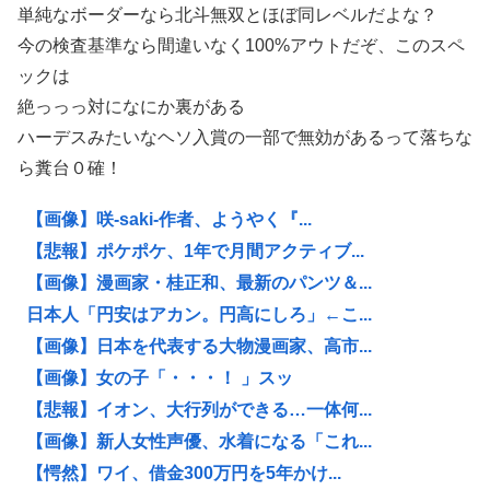
単純なボーダーなら北斗無双とほぼ同レベルだよな？
今の検査基準なら間違いなく100%アウトだぞ、このスペ
ックは
絶っっっ対になにか裏がある
ハーデスみたいなヘソ入賞の一部で無効があるって落ちな
ら糞台０確！
【画像】咲-saki-作者、ようやく『...
【悲報】ポケポケ、1年で月間アクティブ...
【画像】漫画家・桂正和、最新のパンツ＆...
日本人「円安はアカン。円高にしろ」←こ...
【画像】日本を代表する大物漫画家、高市...
【画像】女の子「・・・！ 」スッ
【悲報】イオン、大行列ができる…一体何...
【画像】新人女性声優、水着になる「これ...
【愕然】ワイ、借金300万円を5年かけ...