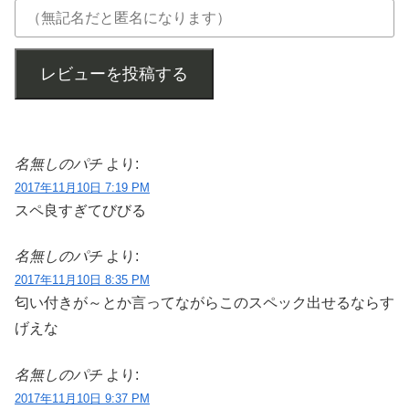
レビューを投稿する
名無しのパチ
より:
2017年11月10日 7:19 PM
スペ良すぎてびびる
名無しのパチ
より:
2017年11月10日 8:35 PM
匂い付きが～とか言ってながらこのスペック出せるならす
げえな
名無しのパチ
より:
2017年11月10日 9:37 PM