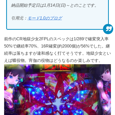
納品開始予定日は1月14日(日)～とのことです。
引用元：
モード1.0のブログ
前作のCR地獄少女2FPLのスペックは1/289で確変突入率
50%で継続率70%、16R確変(約2000個)が56%でした。継
続率は落ちますが違和感なく打てそうです。地獄少女とい
えば蝶役物。宵伽の役物はどうなるのか楽しみです。