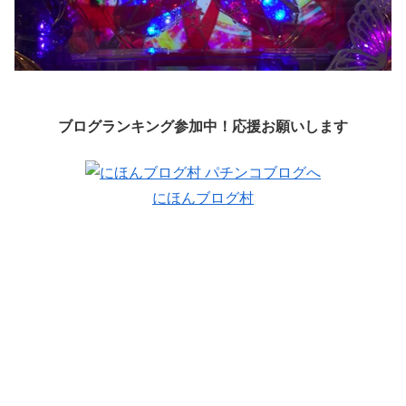
ブログランキング参加中！応援お願いします
にほんブログ村