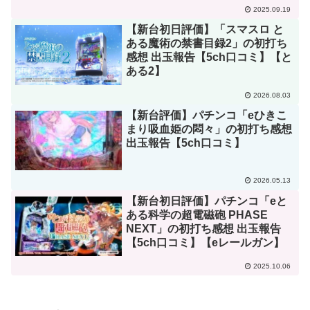
2025.09.19
【新台初日評価】「スマスロ と
ある魔術の禁書目録2」の初打ち
感想 出玉報告【5ch口コミ】【と
ある2】
2026.08.03
【新台評価】パチンコ「eひきこ
まり吸血姫の悶々」の初打ち感想
出玉報告【5ch口コミ】
2026.05.13
【新台初日評価】パチンコ「eと
ある科学の超電磁砲 PHASE
NEXT」の初打ち感想 出玉報告
【5ch口コミ】【eレールガン】
2025.10.06