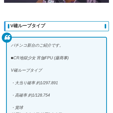
V確ループタイプ
パチンコ新台のご紹介です。
■CR地獄少女 宵伽FPU (藤商事)
V確ループタイプ
・大当り確率 約1/297.891
・高確率 約1/128.754
・賞球