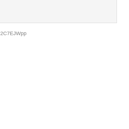
:P2C7EJWpp