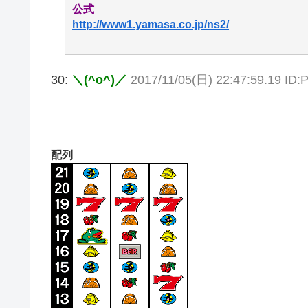
公式
http://www1.yamasa.co.jp/ns2/
30:
＼(^o^)／
2017/11/05(日) 22:47:59.19 ID
配列