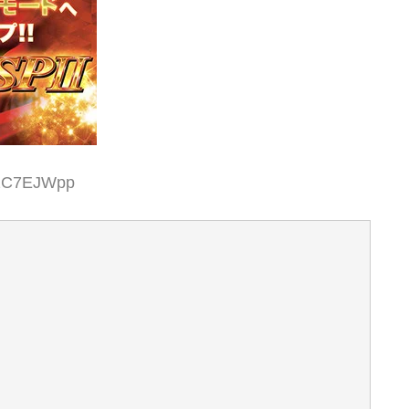
P2C7EJWpp