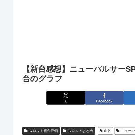
【新台感想】ニューパルサーSP
台のグラフ
X
Facebook
スロット新台評価
スロットまとめ
山佐
ニューパ