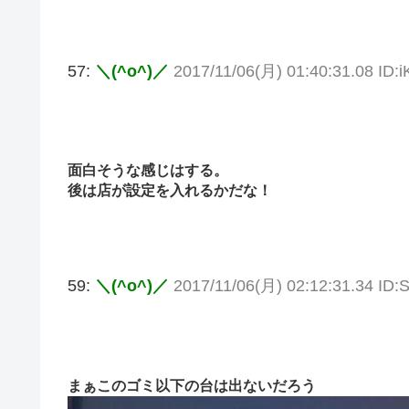
57:
＼(^o^)／
2017/11/06(月) 01:40:31.08 ID
面白そうな感じはする。
後は店が設定を入れるかだな！
59:
＼(^o^)／
2017/11/06(月) 02:12:31.34 ID:
まぁこのゴミ以下の台は出ないだろう