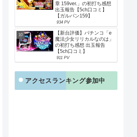
章 159ver.」の初打ち感想
出玉報告【5ch口コミ】
【ガルパン159】
934 PV
【新台評価】パチンコ「e
魔法少女リリカルなのは」
の初打ち感想 出玉報告
【5ch口コミ】
911 PV
アクセスランキング参加中