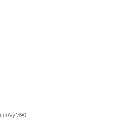
:5mfoVyM90