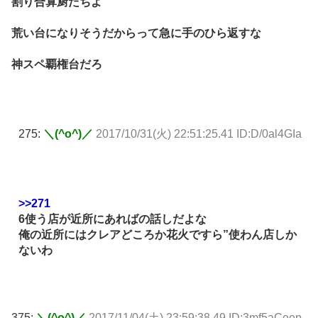
割り合算厨たちよ
荒い台になりそうだからって急に手のひら返すな
神スペ覇権台だろ
275:
＼(^o^)／
2017/10/31(火) 22:51:25.41 ID:D/0al4GIa
>>271
6使う店が近所にあればの話しだよな
俺の近所にはクレアどころか花火ですら”使わん店しか
ないわ
375:
＼(^o^)／
2017/11/04(土) 23:59:38.49 ID:3mf5aCeep