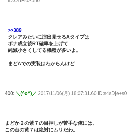
ID:OHFioA5n0
>>389
クレアみたいに演出見せるAタイプは
ボナ成立後RT確率を上げて
純減小さくしてる機種が多いよ。
まどAでの実装はわからんけど
400:
＼(^o^)／
2017/11/06(月) 18:07:31.60 ID:s4sDje+s0
まどか２の紫７の目押しが苦手な俺には、
この台の黄７は絶対にムリだわ。