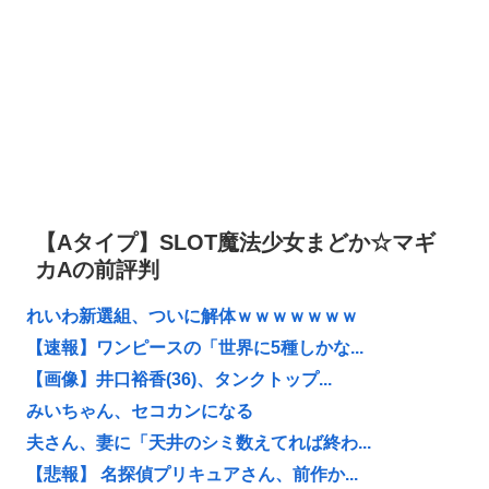
【Aタイプ】SLOT魔法少女まどか☆マギ
カAの前評判
れいわ新選組、ついに解体ｗｗｗｗｗｗｗ
【速報】ワンピースの「世界に5種しかな...
【画像】井口裕香(36)、タンクトップ...
みいちゃん、セコカンになる
夫さん、妻に「天井のシミ数えてれば終わ...
【悲報】 名探偵プリキュアさん、前作か...