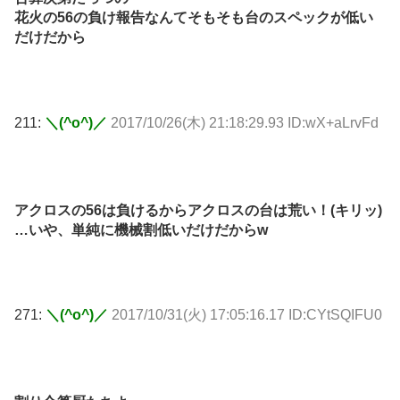
花火の56の負け報告なんてそもそも台のスペックが低い
だけだから
211:
＼(^o^)／
2017/10/26(木) 21:18:29.93 ID:wX+aLrvFd
アクロスの56は負けるからアクロスの台は荒い！(キリッ)
…いや、単純に機械割低いだけだからw
271:
＼(^o^)／
2017/10/31(火) 17:05:16.17 ID:CYtSQIFU0