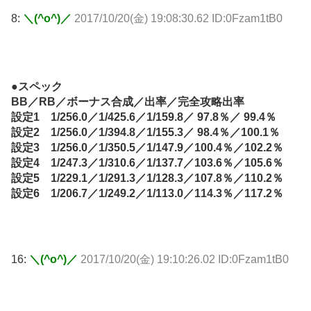
8:
＼(^o^)／
2017/10/20(金) 19:08:30.62 ID:0Fzam1tB0
●スペック
BB／RB／ボーナス合成／出率／完全攻略出率
設定1 1/256.0／1/425.6／1/159.8／ 97.8％／ 99.4％
設定2 1/256.0／1/394.8／1/155.3／ 98.4％／100.1％
設定3 1/256.0／1/350.5／1/147.9／100.4％／102.2％
設定4 1/247.3／1/310.6／1/137.7／103.6％／105.6％
設定5 1/229.1／1/291.3／1/128.3／107.8％／110.2％
設定6 1/206.7／1/249.2／1/113.0／114.3％／117.2％
16:
＼(^o^)／
2017/10/20(金) 19:10:26.02 ID:0Fzam1tB0