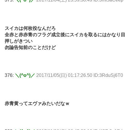
スイカは何枚役なんだろ
全赤と赤赤青のフラグ成立後にスイカを取るにはかなり目
押しがきつい
勿論告知前のことだけど
376:
＼(^o^)／
2017/11/05(日) 01:17:26.50 ID:3RduSj6T0
赤青黄ってエヴァみたいだなｗ