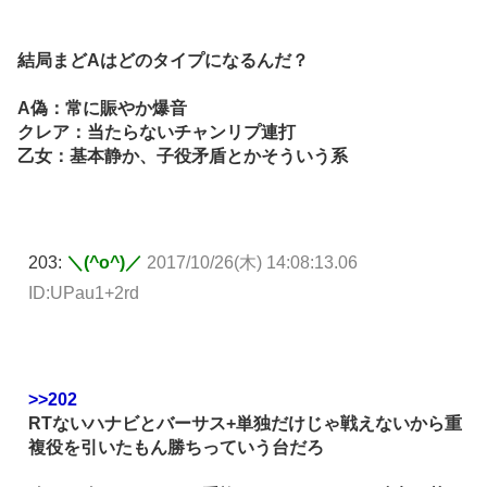
結局まどAはどのタイプになるんだ？
A偽：常に賑やか爆音
クレア：当たらないチャンリプ連打
乙女：基本静か、子役矛盾とかそういう系
203:
＼(^o^)／
2017/10/26(木) 14:08:13.06
ID:UPau1+2rd
>>202
RTないハナビとバーサス+単独だけじゃ戦えないから重
複役を引いたもん勝ちっていう台だろ