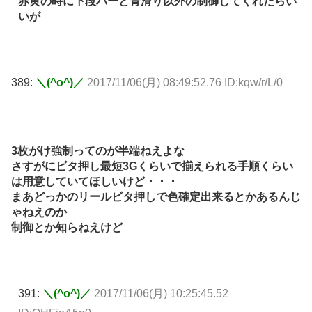
赤黄の時に下段バーと青滑り以外の制御してくれたらい
いが
389:
＼(^o^)／
2017/11/06(月) 08:49:52.76 ID:kqw/r/L/0
3枚がけ強制ってのが半端ねえよな
さすがにビタ押し最短3Gくらいで揃えられる手順くらい
は用意していてほしいけど・・・
まあどっかのリールビタ押しで色確定出来るとかあるんじ
ゃねえのか
制御とか知らねえけど
391:
＼(^o^)／
2017/11/06(月) 10:25:45.52