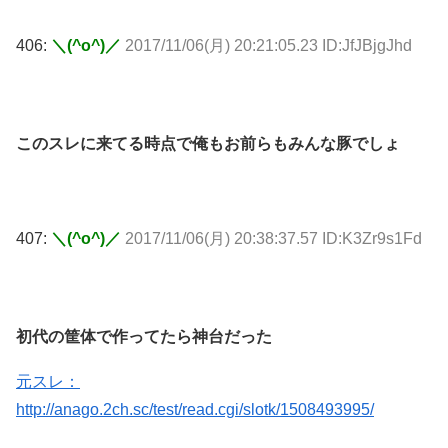
406:
＼(^o^)／
2017/11/06(月) 20:21:05.23 ID:JfJBjgJhd
このスレに来てる時点で俺もお前らもみんな豚でしょ
407:
＼(^o^)／
2017/11/06(月) 20:38:37.57 ID:K3Zr9s1Fd
初代の筐体で作ってたら神台だった
元スレ：
http://anago.2ch.sc/test/read.cgi/slotk/1508493995/