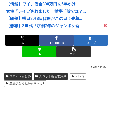
【愕然】ワイ、借金300万円を5年かけ...
女性「レイプされました」検事「嘘では？...
【朗報】明日8月8日は銀だこの日！先着...
【悲報】Z世代「求刑7年のジャンポケ斎...
X
Facebook
はてブ
LINE
コピー
2017.11.07
スロットまとめ
スロット新台前評判
エレコ
魔法少女まどか☆マギカA