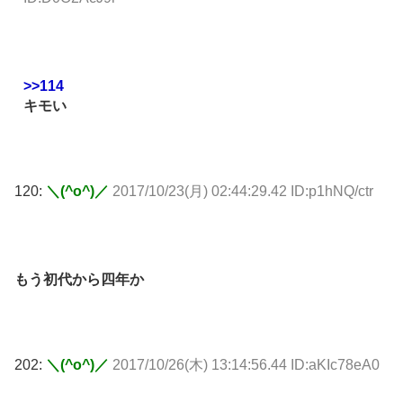
>>114
キモい
120:
＼(^o^)／
2017/10/23(月) 02:44:29.42 ID:p1hNQ/ctr
もう初代から四年か
202:
＼(^o^)／
2017/10/26(木) 13:14:56.44 ID:aKIc78eA0