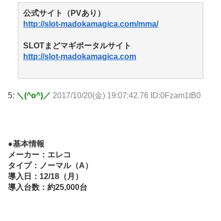
公式サイト（PVあり）
http://slot-madokamagica.com/mma/
SLOTまどマギポータルサイト
http://slot-madokamagica.com
5:
＼(^o^)／
2017/10/20(金) 19:07:42.76 ID:0Fzam1tB0
●基本情報
メーカー：エレコ
タイプ：ノーマル（A）
導入日：12/18（月）
導入台数：約25,000台