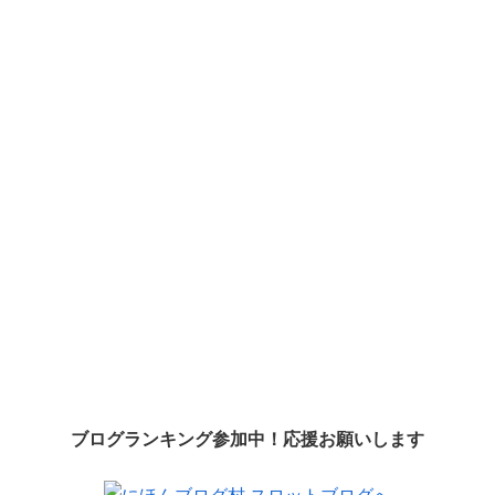
ブログランキング参加中！応援お願いします