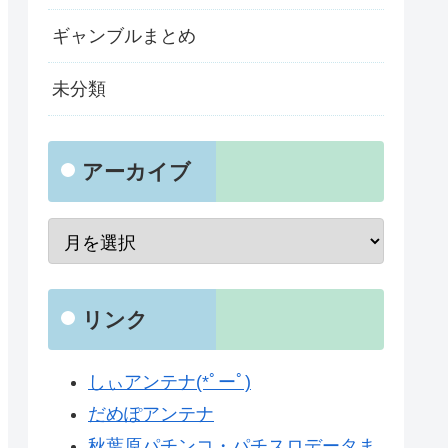
ギャンブルまとめ
未分類
アーカイブ
リンク
しぃアンテナ(*ﾟーﾟ)
だめぽアンテナ
秋葉原パチンコ・パチスロデータま