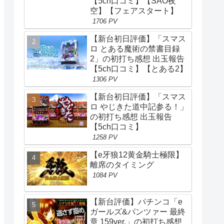
【5ch口コミ】【SAO夜
空】【フェアスタート】
1706 PV
【新台初日評価】「スマス
ロ とある魔術の禁書目録
2」の初打ち感想 出玉報告
【5ch口コミ】【とある2】
1306 PV
【新台初日評価】「スマス
ロ やじきた道中記参る！」
の初打ち感想 出玉報告
【5ch口コミ】
1258 PV
【e牙狼12黄金騎士極限】
離席のタイミング
1084 PV
【新台評価】パチンコ「e
ガールズ&パンツァー 最終
章 159ver.」の初打ち感想