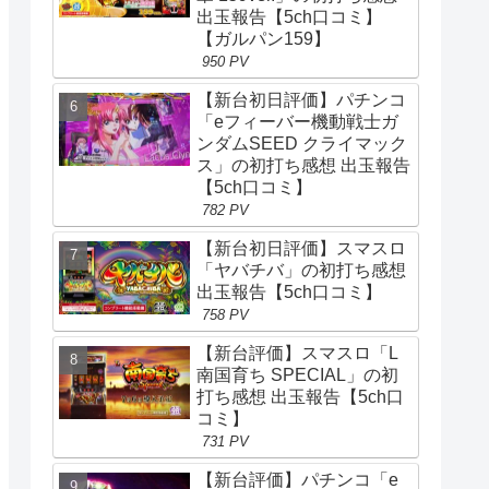
出玉報告【5ch口コミ】
【ガルパン159】
950 PV
【新台初日評価】パチンコ
「eフィーバー機動戦士ガ
ンダムSEED クライマック
ス」の初打ち感想 出玉報告
【5ch口コミ】
782 PV
【新台初日評価】スマスロ
「ヤバチバ」の初打ち感想
出玉報告【5ch口コミ】
758 PV
【新台評価】スマスロ「L
南国育ち SPECIAL」の初
打ち感想 出玉報告【5ch口
コミ】
731 PV
【新台評価】パチンコ「e