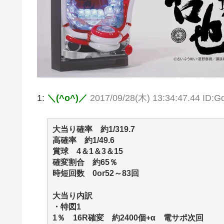
1:
＼(^o^)／
2017/09/28(木) 13:34:47.44 ID:
大当り確率 約1/319.7
高確率 約1/49.6
賞球 4＆1＆3＆15
確変割合 約65％
時短回数 0or52～83回
大当り内訳
・特図1
1％ 16R確変 約2400個+α 電サポ次回