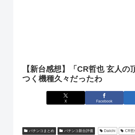
【新台感想】「CR哲也 玄人
つく機種久々だったわ
X
Facebook
パチンコまとめ
パチンコ新台評価
Daiichi
CR