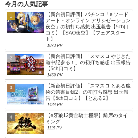
今月の人気記事
【新台初日評価】パチンコ「e ソード
アート・オンライン アリシゼーション
夜空」の初打ち感想 出玉報告【5ch口
コミ】【SAO夜空】【フェアスター
ト】
1873 PV
【新台初日評価】「スマスロ やじきた
道中記参る！」の初打ち感想 出玉報告
【5ch口コミ】
1469 PV
【新台初日評価】「スマスロ とある魔
術の禁書目録2」の初打ち感想 出玉報
告【5ch口コミ】【とある2】
1434 PV
【e牙狼12黄金騎士極限】離席のタイ
ミング
1115 PV