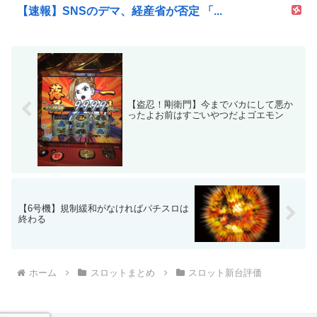
【速報】SNSのデマ、経産省が否定 「...
【盗忍！剛衛門】今までバカにして悪か
ったよお前はすごいやつだよゴエモン
【6号機】規制緩和がなければパチスロは
終わる
ホーム
スロットまとめ
スロット新台評価