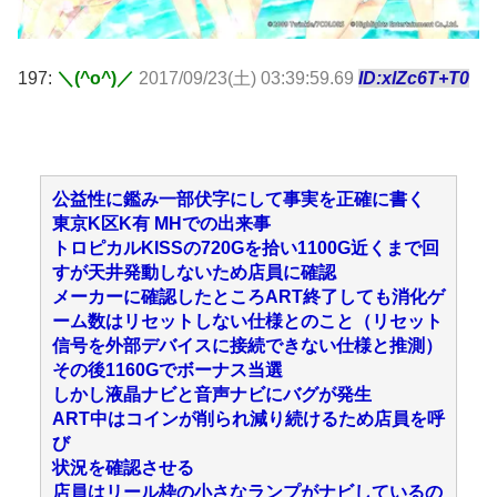
197:
＼(^o^)／
2017/09/23(土) 03:39:59.69
ID:xlZc6T+T0
公益性に鑑み一部伏字にして事実を正確に書く
東京K区K有 MHでの出来事
トロピカルKISSの720Gを拾い1100G近くまで回
すが天井発動しないため店員に確認
メーカーに確認したところART終了しても消化ゲ
ーム数はリセットしない仕様とのこと（リセット
信号を外部デバイスに接続できない仕様と推測）
その後1160Gでボーナス当選
しかし液晶ナビと音声ナビにバグが発生
ART中はコインが削られ減り続けるため店員を呼
び
状況を確認させる
店員はリール枠の小さなランプがナビしているの