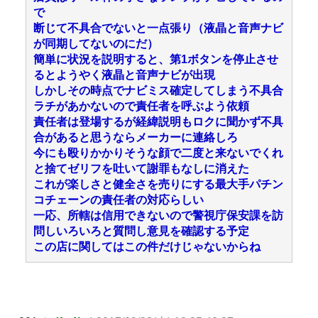
で
断じて不具合でないと一点張り（液晶と音声ナビ
が同期してないのにだ）
簡単に状況を説明すると、第1ボタンを停止させ
るとようやく液晶と音声ナビが出現
しかしその時点でナビミス確定してしまう不具合
ラチがあかないので責任者を呼ぶよう依頼
責任者は登場するが経緯説明もロクに聞かず不具
合があると思うならメーカーに連絡しろ
今にも殴りかかりそうな顔で二度と来ないでくれ
と捨てゼリフを吐いて謝罪もなしに消えた
これが楽しさと健全さを売りにする最大手パチン
コチェーンの責任者の対応らしい
一応、所轄は信用できないので警視庁保安課を訪
問しいろいろと質問し意見を確認する予定
この店に関してはこの件だけじゃないからね