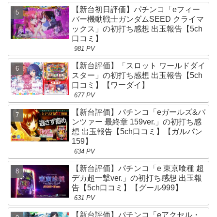
【新台初日評価】パチンコ「eフィー
バー機動戦士ガンダムSEED クライマ
ックス」の初打ち感想 出玉報告【5ch
口コミ】
981 PV
【新台評価】「スロット ワールドダイ
スター」の初打ち感想 出玉報告【5ch
口コミ】【ワーダイ】
677 PV
【新台評価】パチンコ「eガールズ&パ
ンツァー 最終章 159ver.」の初打ち感
想 出玉報告【5ch口コミ】【ガルパン
159】
634 PV
【新台評価】パチンコ「e 東京喰種 超
デカ超一撃ver.」の初打ち感想 出玉報
告【5ch口コミ】【グール999】
631 PV
【新台評価】パチンコ「eアクセル・