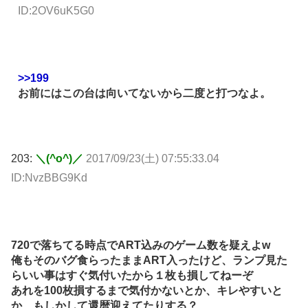
ID:2OV6uK5G0
>>199
お前にはこの台は向いてないから二度と打つなよ。
203:
＼(^o^)／
2017/09/23(土) 07:55:33.04
ID:NvzBBG9Kd
720で落ちてる時点でART込みのゲーム数を疑えよw
俺もそのバグ食らったままART入ったけど、ランプ見た
らいい事はすぐ気付いたから１枚も損してねーぞ
あれを100枚損するまで気付かないとか、キレやすいと
か、もしかして還暦迎えてたりする？