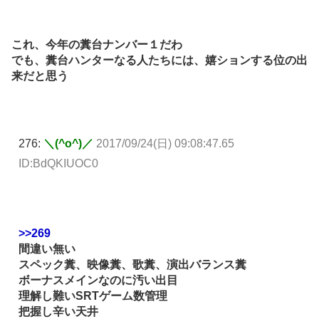
これ、今年の糞台ナンバー１だわ
でも、糞台ハンターなる人たちには、嬉ションする位の出
来だと思う
276:
＼(^o^)／
2017/09/24(日) 09:08:47.65
ID:BdQKIUOC0
>>269
間違い無い
スペック糞、映像糞、歌糞、演出バランス糞
ボーナスメインなのに汚い出目
理解し難いSRTゲーム数管理
把握し辛い天井