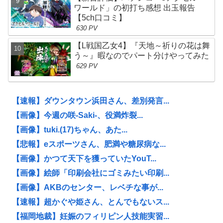
ワールド」の初打ち感想 出玉報告
【5ch口コミ】
630 PV
【L戦国乙女4】『天地～祈りの花は舞
う～』暇なのでパート分けやってみた
629 PV
【速報】ダウンタウン浜田さん、差別発言...
【画像】今週の咲-Saki-、役満炸裂...
【画像】tuki.(17)ちゃん、あた...
【悲報】eスポーツさん、肥満や糖尿病な...
【画像】かつて天下を獲っていたYouT...
【画像】絵師「印刷会社にゴミみたい印刷...
【画像】AKBのセンター、レベチな事が...
【速報】超かぐや姫さん、とんでもないス...
【福岡地裁】妊娠のフィリピン人技能実習...