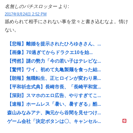
名無しのパチスロッター
より:
2017年9月24日 2:52 PM
舐められて相手にされない事を堂々と書き込むなよ。情け
ない。
【悲報】離婚を提示されたひろゆきさん、...
【画像】70過ぎてからドラクエ10を始...
【愕然】謎の勢力「今の若い子はテレビな...
【驚愕】ワイ、初めて丸亀製麺を食った結...
【朗報】無職転生、正ヒロインが変わり果...
【平和祈念式典】長崎市長、「長崎平和宣...
【深刻】スマホのエロ広告、やりすぎてこ...
【速報】ホームレス「暑い、暑すぎる」酷...
森山みなみアナ、胸元から谷間を見せつけ...
ゲーム会社「決定ボタンは〇、キャンセル...