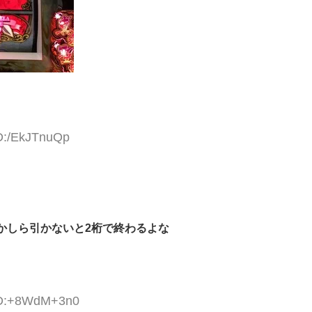
ID:/EkJTnuQp
何かしら引かないと2桁で終わるよな
 ID:+8WdM+3n0