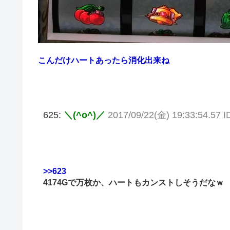
こんだけハートあったら消化出来ね
625:
＼(^o^)／
2017/09/22(金) 19:33:54.57
>>623
4174Gで万枚か、ハートもカンストしそうだなｗ