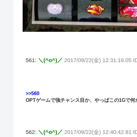
561:
＼(^o^)／
2017/09/22(金) 12:31:16.05 
>>560
OPTゲームで強チャンス目か、やっぱこの1Gで
562:
＼(^o^)／
2017/09/22(金) 12:40:42.81