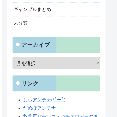
ギャンブルまとめ
未分類
アーカイブ
リンク
しぃアンテナ(*ﾟーﾟ)
だめぽアンテナ
秋葉原パチンコ・パチスロデータま