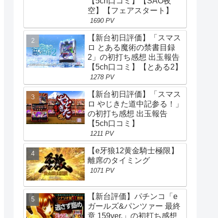
【5ch口コミ】【SAO夜
空】【フェアスタート】
1690 PV
【新台初日評価】「スマス
ロ とある魔術の禁書目録
2」の初打ち感想 出玉報告
【5ch口コミ】【とある2】
1278 PV
【新台初日評価】「スマス
ロ やじきた道中記参る！」
の初打ち感想 出玉報告
【5ch口コミ】
1211 PV
【e牙狼12黄金騎士極限】
離席のタイミング
1071 PV
【新台評価】パチンコ「e
ガールズ&パンツァー 最終
章 159ver.」の初打ち感想