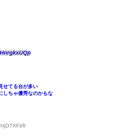
:HnrgkxUQp
見せてる台が多い
にしちゃ優秀なのかもな
:mjD7XFefr