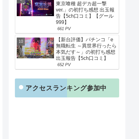
東京喰種 超デカ超一撃
ver.」の初打ち感想 出玉報
告【5ch口コミ】【グール
999】
661 PV
【新台評価】パチンコ「e
無職転生 ～異世界行ったら
本気だす～」の初打ち感想
出玉報告【5ch口コミ】
652 PV
アクセスランキング参加中