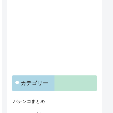
カテゴリー
パチンコまとめ