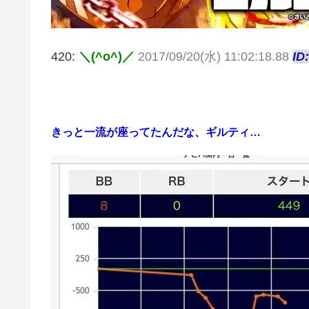
420:
＼(^o^)／
2017/09/20(水) 11:02:18.88
ID
きっと一流が座ってたんだな、ギルティ…