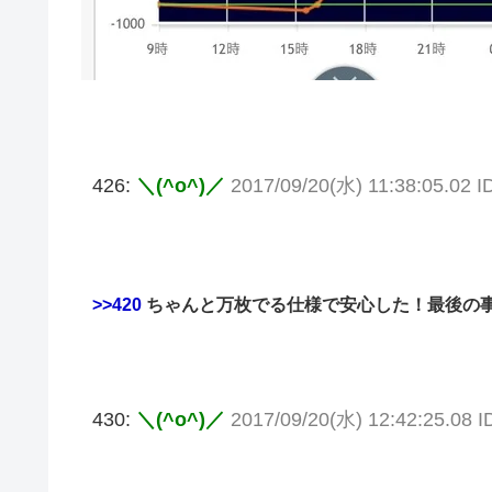
426:
＼(^o^)／
2017/09/20(水) 11:38:05.02 
>>420
ちゃんと万枚でる仕様で安心した！最後の
430:
＼(^o^)／
2017/09/20(水) 12:42:25.08 