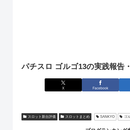
パチスロ ゴルゴ13の実践報告
X
Facebook
スロット新台評価
スロットまとめ
SANKYO
ゴル