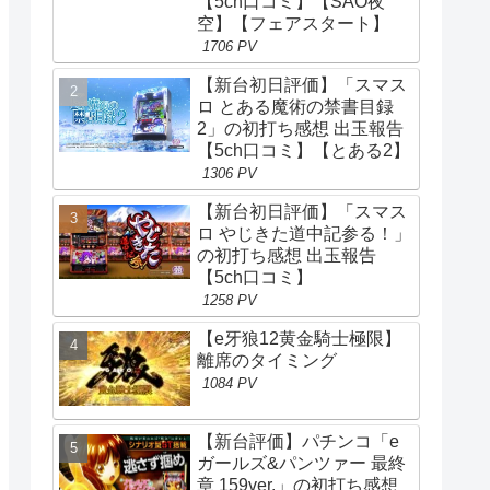
【5ch口コミ】【SAO夜
空】【フェアスタート】
1706 PV
【新台初日評価】「スマス
ロ とある魔術の禁書目録
2」の初打ち感想 出玉報告
【5ch口コミ】【とある2】
1306 PV
【新台初日評価】「スマス
ロ やじきた道中記参る！」
の初打ち感想 出玉報告
【5ch口コミ】
1258 PV
【e牙狼12黄金騎士極限】
離席のタイミング
1084 PV
【新台評価】パチンコ「e
ガールズ&パンツァー 最終
章 159ver.」の初打ち感想