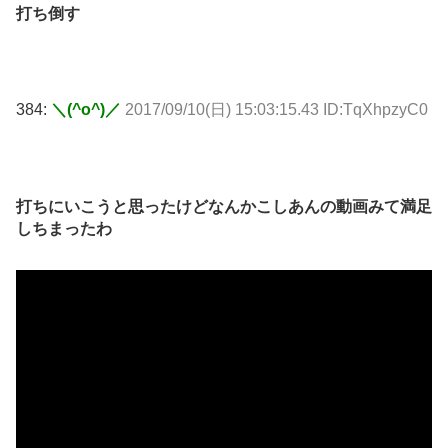
打ち倒す
384:
＼(^o^)／
2017/09/10(日) 15:03:15.43 ID:TqXhpzyC0
打ちにいこうと思ったけどなんかこしあんの動画みて満足
しちまったわ