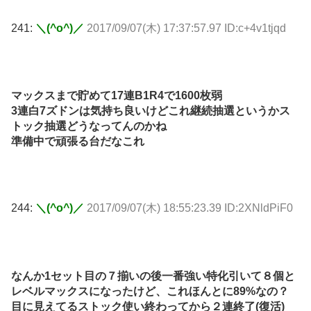
241:
＼(^o^)／
2017/09/07(木) 17:37:57.97 ID:c+4v1tjqd
マックスまで貯めて17連B1R4で1600枚弱
3連白7ズドンは気持ち良いけどこれ継続抽選というかス
トック抽選どうなってんのかね
準備中で頑張る台だなこれ
244:
＼(^o^)／
2017/09/07(木) 18:55:23.39 ID:2XNldPiF0
なんか1セット目の７揃いの後一番強い特化引いて８個と
レベルマックスになったけど、これほんとに89%なの？
目に見えてるストック使い終わってから２連終了(復活)