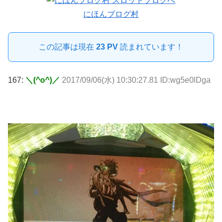
にほんブログ村
この記事は現在
23 PV
読まれています！
167:
＼(^o^)／
2017/09/06(水) 10:30:27.81 ID:wg5e0lDga