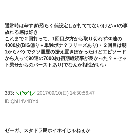
通常時は辛すぎ(恐らく低設定しか打ててない)けどartの事
故れる感は好き
これまで２回打って、1回目夕方から取り切れず30連の
4000枚(BIG偏り＋単独ボナ？フリーズあり)・２回目は朝
1からバケでクソ履歴の据え置きぽかったけどエピソード
から入って90連の7000枚(初期継続率が良かった？＋セッ
ト乗せからのバーストあり)でなんか相性がいい
383:
＼(^o^)／
2017/09/10(日) 14:30:56.47
ID:QhH4V4BYd
ゼーガ、スタドラ民ホイホイじゃねぇか