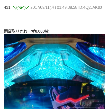
431:
＼(^o^)／
2017/09/11(月) 01:49:38.58 ID:4Qy5AKtI0
閉店取りきれーず8,000枚