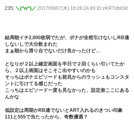
235:
＼(^o^)／
2017/09/07(木) 16:26:24.89 ID:zKRTdbIOd
結局朝イチ2,000枚弱でたが、ボナが全然引けないしRB連
しないしで大分飲まれた
まぁ朝から滑り台でないだけ良かったけど…
となりが２以上確定画面を半日で２回くらい引いてたか
ら、２以上画面はそこそこ出やすいのかも
そっちはボナエピソードも前兆からのラッシュもコンスタ
ントに引けてる感じだった
こっちはエピソード一度も見なかった、設定差ここにある
んかな
低設定は周期かRB連でないとART入れるのきつい印象
111と555で当たったから、奇数優遇？