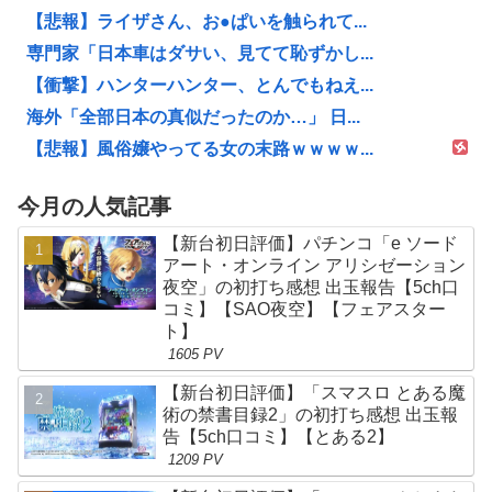
【悲報】ライザさん、お●ぱいを触られて...
専門家「日本車はダサい、見てて恥ずかし...
【衝撃】ハンターハンター、とんでもねえ...
海外「全部日本の真似だったのか…」 日...
【悲報】風俗嬢やってる女の末路ｗｗｗｗ...
今月の人気記事
【新台初日評価】パチンコ「e ソード
アート・オンライン アリシゼーション
夜空」の初打ち感想 出玉報告【5ch口
コミ】【SAO夜空】【フェアスター
ト】
1605 PV
【新台初日評価】「スマスロ とある魔
術の禁書目録2」の初打ち感想 出玉報
告【5ch口コミ】【とある2】
1209 PV