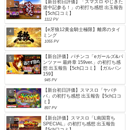
【新台初日評価】「スマスロ やじきた
道中記参る！」の初打ち感想 出玉報告
【5ch口コミ】
1112 PV
【e牙狼12黄金騎士極限】離席のタイ
ミング
1055 PV
【新台評価】パチンコ「eガールズ&パ
ンツァー 最終章 159ver.」の初打ち感
想 出玉報告【5ch口コミ】【ガルパン
159】
945 PV
【新台初日評価】スマスロ「ヤバチ
バ」の初打ち感想 出玉報告【5ch口コ
ミ】
897 PV
【新台評価】スマスロ「L南国育ち
SPECIAL」の初打ち感想 出玉報告
【5ch口コミ】