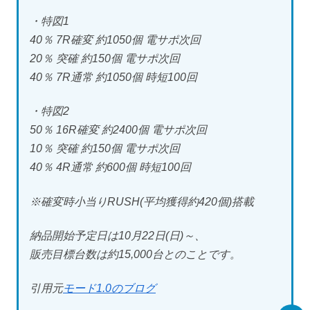
・特図1
40％ 7R確変 約1050個 電サポ次回
20％ 突確 約150個 電サポ次回
40％ 7R通常 約1050個 時短100回
・特図2
50％ 16R確変 約2400個 電サポ次回
10％ 突確 約150個 電サポ次回
40％ 4R通常 約600個 時短100回
※確変時小当りRUSH(平均獲得約420個)搭載
納品開始予定日は10月22日(日)～、
販売目標台数は約15,000台とのことです。
引用元
モード1.0のブログ