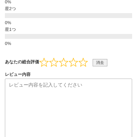
星2つ
星1つ
あなたの総合評価
消去
レビュー内容