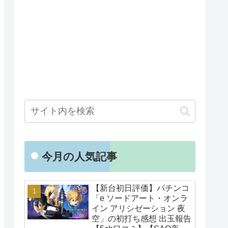
今月の人気記事
【新台初日評価】パチンコ
「e ソードアート・オンラ
イン アリシゼーション 夜
空」の初打ち感想 出玉報告