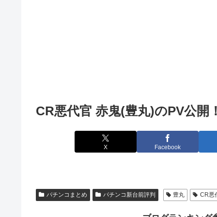
CR悪代官 赤鬼(豊丸)のPV公
X
Facebook
パチンコまとめ
パチンコ新台前評判
豊丸
CR悪