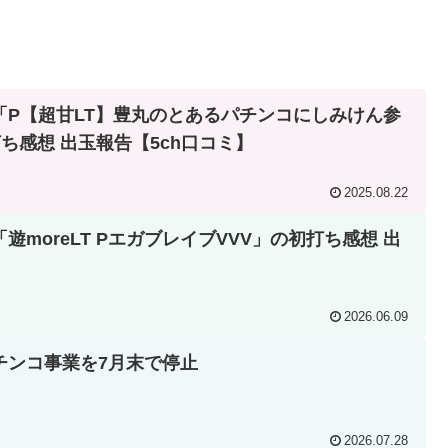
「P【超甘LT】豊丸のとあるパチンコにしみけん参
初打ち感想 出玉報告【5ch口コミ】
2025.08.22
moreLT PエガブレイブVVV」の初打ち感想 出
2026.06.09
チンコ事業を7月末で停止
2026.07.28