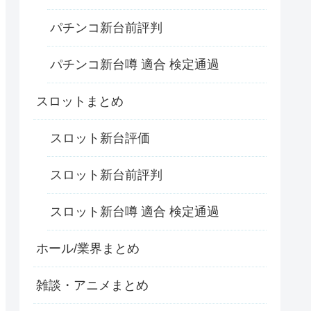
パチンコ新台前評判
パチンコ新台噂 適合 検定通過
スロットまとめ
スロット新台評価
スロット新台前評判
スロット新台噂 適合 検定通過
ホール/業界まとめ
雑談・アニメまとめ