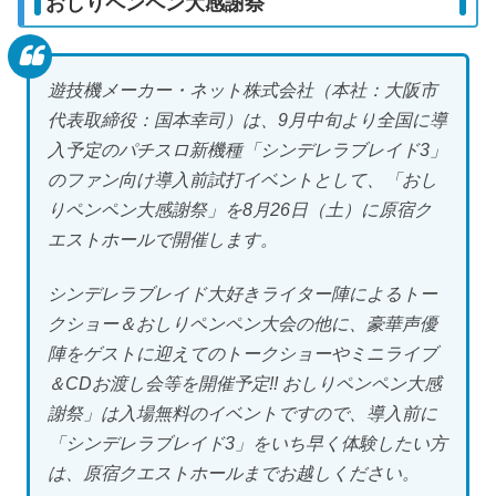
おしりペンペン大感謝祭
遊技機メーカー・ネット株式会社（本社：大阪市
代表取締役：国本幸司）は、9月中旬より全国に導
入予定のパチスロ新機種「シンデレラブレイド3」
のファン向け導入前試打イベントとして、「おし
りペンペン大感謝祭」を8月26日（土）に原宿ク
エストホールで開催します。
シンデレラブレイド大好きライター陣によるトー
クショー＆おしりペンペン大会の他に、豪華声優
陣をゲストに迎えてのトークショーやミニライブ
＆CDお渡し会等を開催予定!! おしりペンペン大感
謝祭」は入場無料のイベントですので、導入前に
「シンデレラブレイド3」をいち早く体験したい方
は、原宿クエストホールまでお越しください。