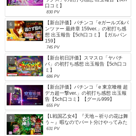
口コミ】
830 PV
【新台評価】パチンコ「eガールズ&パ
ンツァー 最終章 159ver.」の初打ち感
想 出玉報告【5ch口コミ】【ガルパン
159】
745 PV
【新台初日評価】スマスロ「ヤバチ
バ」の初打ち感想 出玉報告【5ch口コ
ミ】
686 PV
【新台評価】パチンコ「e 東京喰種 超
デカ超一撃ver.」の初打ち感想 出玉報
告【5ch口コミ】【グール999】
655 PV
【L戦国乙女4】『天地～祈りの花は舞
う～』暇なのでパート分けやってみた
631 PV