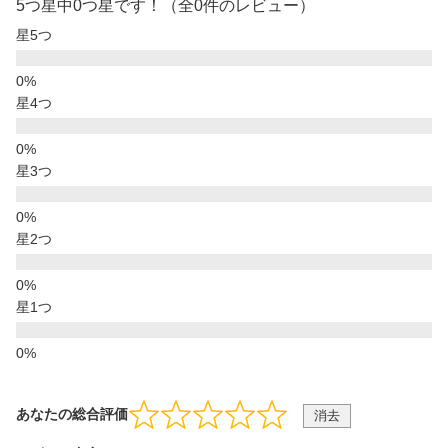
5つ星中0つ星です！（全0件のレビュー）
星5つ
星4つ
星3つ
星2つ
星1つ
あなたの総合評価
消去