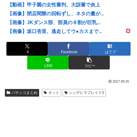
【動画】甲子園の女性審判、大誤審で炎上
【画像】閉店間際の回転ずし、ネタの量が...
【画像】JKダンス部、部員の８割が巨乳...
【画像】坂口杏里、逃走してウ●カスまで...
X
Facebook
はてブ
LINE
コピー
2017.08.25
パチンコまとめ
ネット
シンデレラブレイド3