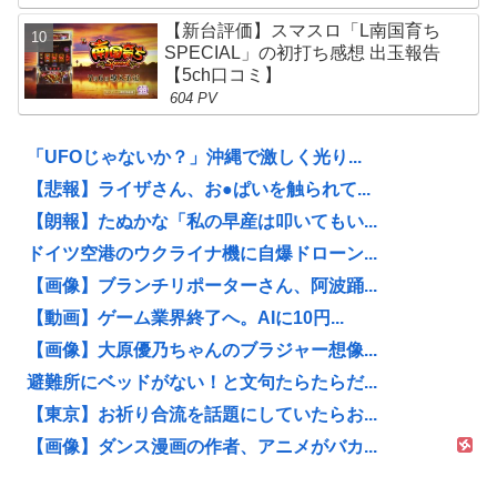
【新台評価】スマスロ「L南国育ち
SPECIAL」の初打ち感想 出玉報告
【5ch口コミ】
604 PV
「UFOじゃないか？」沖縄で激しく光り...
【悲報】ライザさん、お●ぱいを触られて...
【朗報】たぬかな「私の早産は叩いてもい...
ドイツ空港のウクライナ機に自爆ドローン...
【画像】ブランチリポーターさん、阿波踊...
【動画】ゲーム業界終了へ。AIに10円...
【画像】大原優乃ちゃんのブラジャー想像...
避難所にベッドがない！と文句たらたらだ...
【東京】お祈り合流を話題にしていたらお...
【画像】ダンス漫画の作者、アニメがバカ...