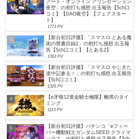
アート・オンライン アリシゼーション
夜空」の初打ち感想 出玉報告【5ch口
コミ】【SAO夜空】【フェアスター
ト】
1773 PV
【新台初日評価】「スマスロ とある魔
術の禁書目録2」の初打ち感想 出玉報
告【5ch口コミ】【とある2】
1353 PV
【新台初日評価】「スマスロ やじきた
道中記参る！」の初打ち感想 出玉報告
【5ch口コミ】
1325 PV
【e牙狼12黄金騎士極限】離席のタイ
ミング
1113 PV
【新台初日評価】パチンコ「eフィー
バー機動戦士ガンダムSEED クライマ
ックス」の初打ち感想 出玉報告【5ch