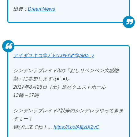
出典：
DreamNews
アイダユキコ@ﾌﾞﾚﾌｪｽｾﾚﾅ💕
@aida_y
シンデレラブレイド3の「おしりペンペン大感謝
祭」に参加します⸜(●˙˙●)⸝
2017年8月26日（土）原宿クエストホール
13時～17時
シンデレラブレイド2以来のシンデレラやってきま
すよー！
遊びに来てね！…
https://t.co/AlfjzIX2vC