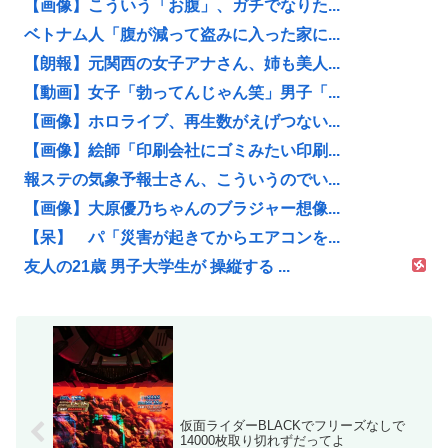
【画像】こういう「お腹」、ガチでなりた...
ベトナム人「腹が減って盗みに入った家に...
【朗報】元関西の女子アナさん、姉も美人...
【動画】女子「勃ってんじゃん笑」男子「...
【画像】ホロライブ、再生数がえげつない...
【画像】絵師「印刷会社にゴミみたい印刷...
報ステの気象予報士さん、こういうのでい...
【画像】大原優乃ちゃんのブラジャー想像...
【呆】 パ「災害が起きてからエアコンを...
友人の21歳 男子大学生が 操縦する ...
仮面ライダーBLACKでフリーズなしで
14000枚取り切れずだってよ