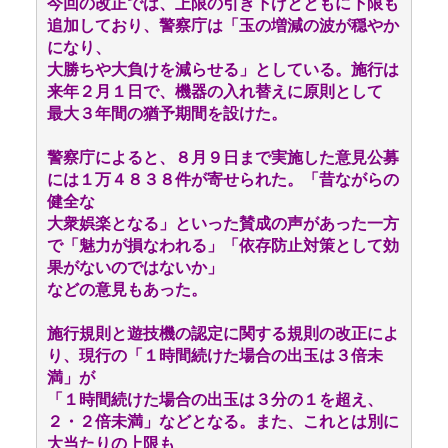
今回の改正では、上限の引き下げとともに下限も
追加しており、警察庁は「玉の増減の波が穏やか
になり、
大勝ちや大負けを減らせる」としている。施行は
来年２月１日で、機器の入れ替えに原則として
最大３年間の猶予期間を設けた。
警察庁によると、８月９日まで実施した意見公募
には１万４８３８件が寄せられた。「昔ながらの
健全な
大衆娯楽となる」といった賛成の声があった一方
で「魅力が損なわれる」「依存防止対策として効
果がないのではないか」
などの意見もあった。
施行規則と遊技機の認定に関する規則の改正によ
り、現行の「１時間続けた場合の出玉は３倍未
満」が
「１時間続けた場合の出玉は３分の１を超え、
２・２倍未満」などとなる。また、これとは別に
大当たりの上限も