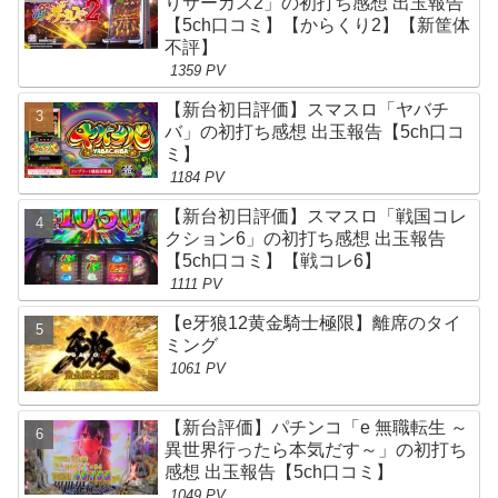
りサーカス2」の初打ち感想 出玉報告
【5ch口コミ】【からくり2】【新筐体
不評】
1359 PV
【新台初日評価】スマスロ「ヤバチ
バ」の初打ち感想 出玉報告【5ch口コ
ミ】
1184 PV
【新台初日評価】スマスロ「戦国コレ
クション6」の初打ち感想 出玉報告
【5ch口コミ】【戦コレ6】
1111 PV
【e牙狼12黄金騎士極限】離席のタイ
ミング
1061 PV
【新台評価】パチンコ「e 無職転生 ～
異世界行ったら本気だす～」の初打ち
感想 出玉報告【5ch口コミ】
1049 PV