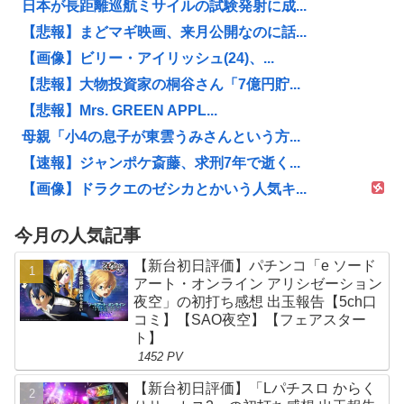
日本が長距離巡航ミサイルの試験発射に成...
【悲報】まどマギ映画、来月公開なのに話...
【画像】ビリー・アイリッシュ(24)、...
【悲報】大物投資家の桐谷さん「7億円貯...
【悲報】Mrs. GREEN APPL...
母親「小4の息子が東雲うみさんという方...
【速報】ジャンポケ斎藤、求刑7年で逝く...
【画像】ドラクエのゼシカとかいう人気キ...
今月の人気記事
【新台初日評価】パチンコ「e ソード
アート・オンライン アリシゼーション
夜空」の初打ち感想 出玉報告【5ch口
コミ】【SAO夜空】【フェアスター
ト】
1452 PV
【新台初日評価】「Lパチスロ からく