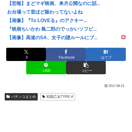
【悲報】まどマギ映画、来月公開なのに話...
お台場って昔ほど賑わってないよね
【画像】『To LOVEる』のアクキー...
『映画ちいかわ 島二郎のでっかいソフビ...
【画像】高速のSA、女子の謎ルールにブ...
X
Facebook
はてブ
LINE
コピー
2017.08.21
パチンコまとめ
戦国乙女TYPE-A