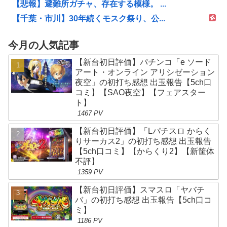
【悲報】避難所ガチャ、存在する模様。 ...
【千葉・市川】30年続くモスク祭り、公...
今月の人気記事
【新台初日評価】パチンコ「e ソード
アート・オンライン アリシゼーション
夜空」の初打ち感想 出玉報告【5ch口
コミ】【SAO夜空】【フェアスター
ト】
1467 PV
【新台初日評価】「Lパチスロ からく
りサーカス2」の初打ち感想 出玉報告
【5ch口コミ】【からくり2】【新筐体
不評】
1359 PV
【新台初日評価】スマスロ「ヤバチ
バ」の初打ち感想 出玉報告【5ch口コ
ミ】
1186 PV