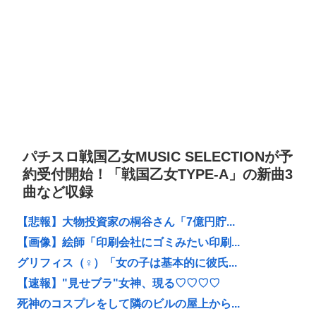
パチスロ戦国乙女MUSIC SELECTIONが予
約受付開始！「戦国乙女TYPE-A」の新曲3
曲など収録
【悲報】大物投資家の桐谷さん「7億円貯...
【画像】絵師「印刷会社にゴミみたい印刷...
グリフィス（♀）「女の子は基本的に彼氏...
【速報】"見せブラ"女神、現る♡♡♡♡
死神のコスプレをして隣のビルの屋上から...