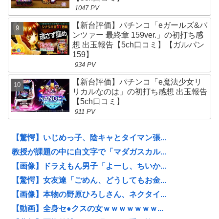
1047 PV
【新台評価】パチンコ「eガールズ&パ
ンツァー 最終章 159ver.」の初打ち感
想 出玉報告【5ch口コミ】【ガルパン
159】
934 PV
【新台評価】パチンコ「e魔法少女リ
リカルなのは」の初打ち感想 出玉報告
【5ch口コミ】
911 PV
【驚愕】いじめっ子、陰キャとタイマン張...
教授が課題の中に白文字で「マダガスカル...
【画像】ドラえもん男子「よーし、ちいか...
【驚愕】女友達「ごめん、どうしてもお金...
【画像】本物の野原ひろしさん、ネクタイ...
【動画】全身セ●クスの女ｗｗｗｗｗｗｗ...