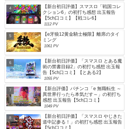
【新台初日評価】スマスロ「戦国コレ
クション6」の初打ち感想 出玉報告
【5ch口コミ】【戦コレ6】
1112 PV
【e牙狼12黄金騎士極限】離席のタイ
ミング
1061 PV
【新台初日評価】「スマスロ とある魔
術の禁書目録2」の初打ち感想 出玉報
告【5ch口コミ】【とある2】
1055 PV
【新台評価】パチンコ「e 無職転生 ～
異世界行ったら本気だす～」の初打ち
感想 出玉報告【5ch口コミ】
1049 PV
【新台初日評価】「スマスロ やじきた
道中記参る！」の初打ち感想 出玉報告
【5ch口コミ】