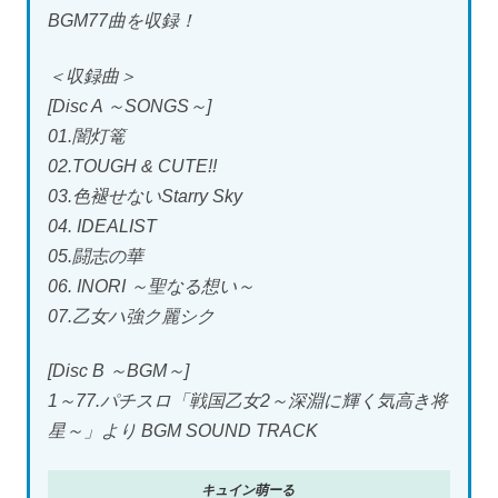
BGM77曲を収録！
＜収録曲＞
[Disc A ～SONGS～]
01.闇灯篭
02.TOUGH & CUTE!!
03.色褪せないStarry Sky
04. IDEALIST
05.闘志の華
06. INORI ～聖なる想い～
07.乙女ハ強ク麗シク
[Disc B ～BGM～]
1～77.パチスロ「戦国乙女2～深淵に輝く気高き将
星～」より BGM SOUND TRACK
キュイン萌ーる