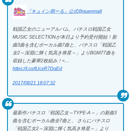
『キュイン萌ーる』公式
@quenmall
戦国乙女のニューアルバム、パチスロ戦国乙女
MUSIC SELECTIONが本日より予約受付開始！新
曲3曲を含むボーカル曲7曲と、パチスロ「戦国乙
女2～深淵に輝く気高き将星～」よりBGM77曲を
収録した豪華2枚組み！<…
https://t.co/tUcxR7DqEd
2017/08/21 18:07:32
最新作パチスロ「戦国乙女～TYPE-A～」の新曲3
曲を含むボーカル曲全7曲と、 さらにパチスロ
「戦国乙女2～深淵に輝く気高き将星～」より