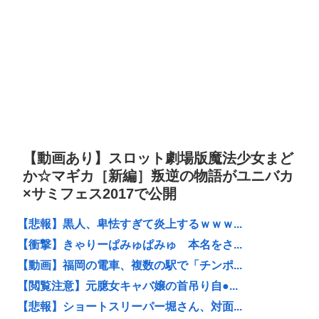
【動画あり】スロット劇場版魔法少女まど
か☆マギカ［新編］叛逆の物語がユニバカ
×サミフェス2017で公開
【悲報】黒人、卑怯すぎて炎上するｗｗｗ...
【衝撃】きゃりーぱみゅぱみゅ 本名をさ...
【動画】福岡の電車、複数の駅で「チンポ...
【閲覧注意】元臆女キャバ嬢の首吊り自●...
【悲報】ショートスリーパー堀さん、対面...