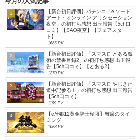
今月の人気記事
【新台初日評価】パチンコ「e ソード
アート・オンライン アリシゼーション
夜空」の初打ち感想 出玉報告【5ch口
コミ】【SAO夜空】【フェアスター
ト】
1686 PV
【新台初日評価】「スマスロ とある魔
術の禁書目録2」の初打ち感想 出玉報
告【5ch口コミ】【とある2】
1270 PV
【新台初日評価】「スマスロ やじきた
道中記参る！」の初打ち感想 出玉報告
【5ch口コミ】
1199 PV
【e牙狼12黄金騎士極限】離席のタイ
ミング
1068 PV