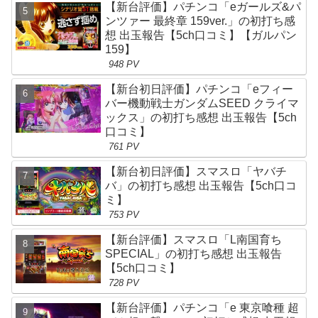
【新台評価】パチンコ「eガールズ&パ
ンツァー 最終章 159ver.」の初打ち感
想 出玉報告【5ch口コミ】【ガルパン
159】
948 PV
【新台初日評価】パチンコ「eフィー
バー機動戦士ガンダムSEED クライマ
ックス」の初打ち感想 出玉報告【5ch
口コミ】
761 PV
【新台初日評価】スマスロ「ヤバチ
バ」の初打ち感想 出玉報告【5ch口コ
ミ】
753 PV
【新台評価】スマスロ「L南国育ち
SPECIAL」の初打ち感想 出玉報告
【5ch口コミ】
728 PV
【新台評価】パチンコ「e 東京喰種 超