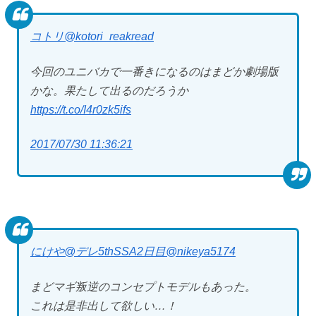
コトリ
@kotori_reakread
今回のユニバカで一番きになるのはまどか劇場版
かな。果たして出るのだろうか
https://t.co/I4r0zk5ifs
2017/07/30 11:36:21
にけや@デレ5thSSA2日目
@nikeya5174
まどマギ叛逆のコンセプトモデルもあった。
これは是非出して欲しい…！