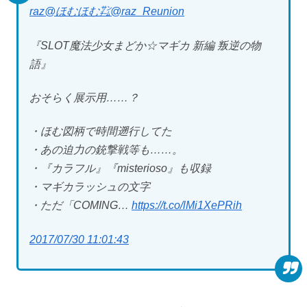
raz@ほむほむ㌠
@raz_Reunion
『SLOT魔法少女まどか☆マギカ 新編 叛逆の物
語』
おそらく展示用……？
・ほむ図柄で時間遡行してた
・あの迫力の銃撃戦等も……。
・『カラフル』『misterioso』も収録
・マギカラッシュの文字
・ただ「COMING…
https://t.co/lMi1XePRih
2017/07/30 11:01:43