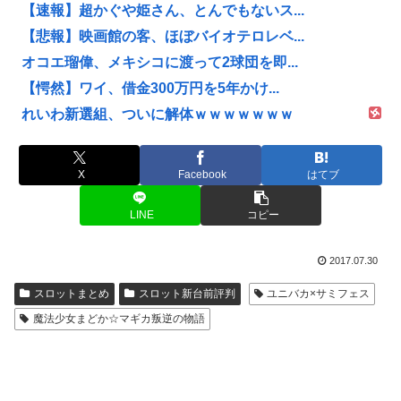
【速報】超かぐや姫さん、とんでもないス...
【悲報】映画館の客、ほぼバイオテロレベ...
オコエ瑠偉、メキシコに渡って2球団を即...
【愕然】ワイ、借金300万円を5年かけ...
れいわ新選組、ついに解体ｗｗｗｗｗｗｗ
X
Facebook
はてブ
LINE
コピー
2017.07.30
スロットまとめ
スロット新台前評判
ユニバカ×サミフェス
魔法少女まどか☆マギカ叛逆の物語