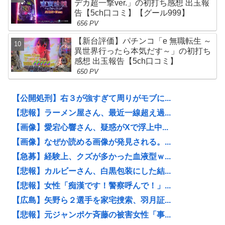
デカ超一撃ver.」の初打ち感想 出玉報
告【5ch口コミ】【グール999】
656 PV
【新台評価】パチンコ「e 無職転生 ～
異世界行ったら本気だす～」の初打ち
感想 出玉報告【5ch口コミ】
650 PV
【公開処刑】右３が強すぎて周りがモブに...
【悲報】ラーメン屋さん、最近一線超え過...
【画像】愛宕心響さん、疑惑がXで浮上中...
【画像】なぜか読める画像が発見される。...
【急募】経験上、クズが多かった血液型ｗ...
【悲報】カルビーさん、白黒包装にした結...
【悲報】女性「痴漢です！警察呼んで！」...
【広島】矢野ら２選手を家宅捜索、羽月証...
【悲報】元ジャンポケ斉藤の被害女性「事...