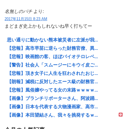
名無しのパチ
より:
2017年11月15日 8:23 AM
まどまぎ史上かもしれないね早く打ちてー
思い通りに動かない熊本被災者に左派が我...
【悲報】高市早苗に逆らった財務官僚、異...
【悲報】映画館の客、ほぼバイオテロレベ...
【警告】社会人「スムージーにキウイ皮ご...
【悲報】頂き女子に人生を狂わされたおじ...
【朗報】減税に反対したエース級の財務官...
【悲報】風俗嬢やってる女の末路ｗｗｗｗ...
【画像】ブランチリポーターさん、阿波踊...
【画像】日本を代表する大物漫画家、高市...
【画像】本田望結さん、我々を挑発するｗ...