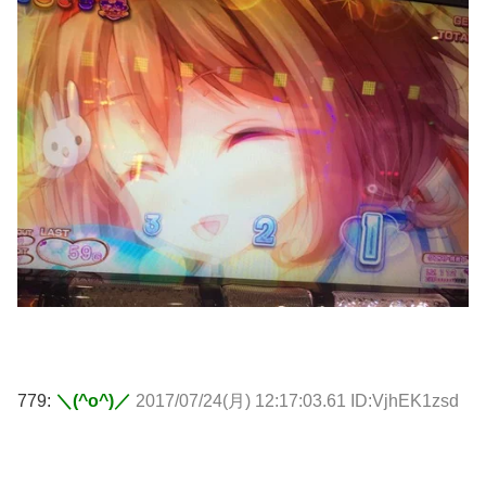
779:
＼(^o^)／
2017/07/24(月) 12:17:03.61 ID:VjhEK1zsd