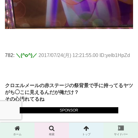
782:
＼(^o^)／
2017/07/24(月) 12:21:55.00 ID:yeIb1HpZd
クロエルメールの赤ステージの祭背景で手に持ってるヤツ
がち◯こに見えるんだが俺だけ？
その心汚れてるね
SPONSOR
783:
＼(^o^)／
2017/07/24(月) 12:23:35.55 ID:PvjFAZ100
ホーム
検索
トップ
サイドバー