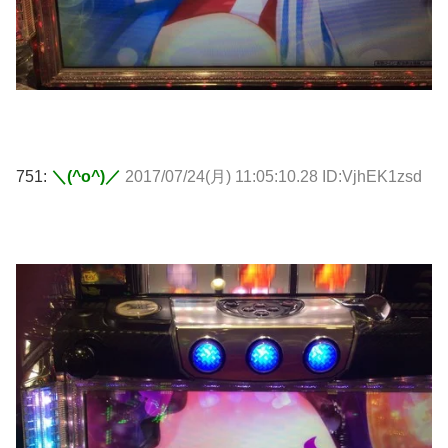
751:
＼(^o^)／
2017/07/24(月) 11:05:10.28 ID:VjhEK1zsd