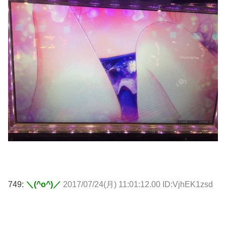
749:
＼(^o^)／
2017/07/24(月) 11:01:12.00 ID:VjhEK1zsd