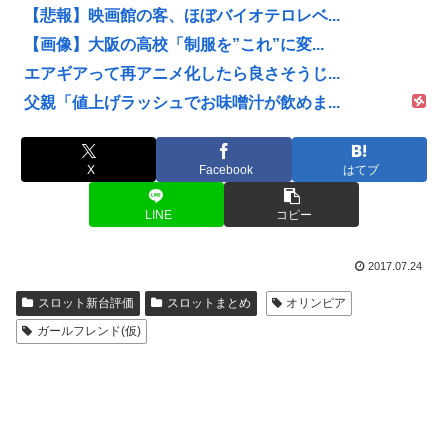
【悲報】映画館の客、ほぼバイオテロレベ...
【画像】大阪の高校「制服を”これ”に変...
エアギアって再アニメ化したら良さそうじ...
父親「値上げラッシュでお味噌汁が飲めま...
X
Facebook
はてブ
LINE
コピー
2017.07.24
スロット新台評価
スロットまとめ
オリンピア
ガールフレンド(仮)